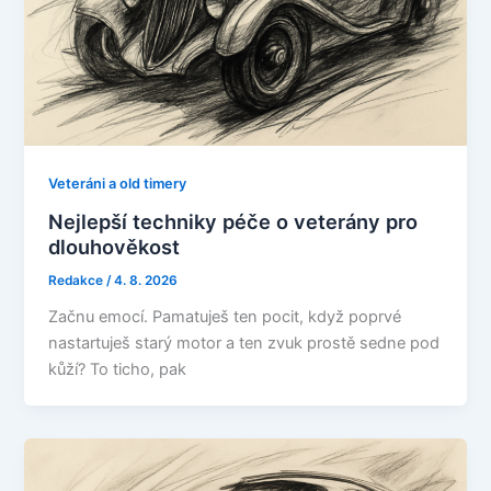
Veteráni a old timery
Nejlepší techniky péče o veterány pro
dlouhověkost
Redakce
/
4. 8. 2026
Začnu emocí. Pamatuješ ten pocit, když poprvé
nastartuješ starý motor a ten zvuk prostě sedne pod
kůží? To ticho, pak