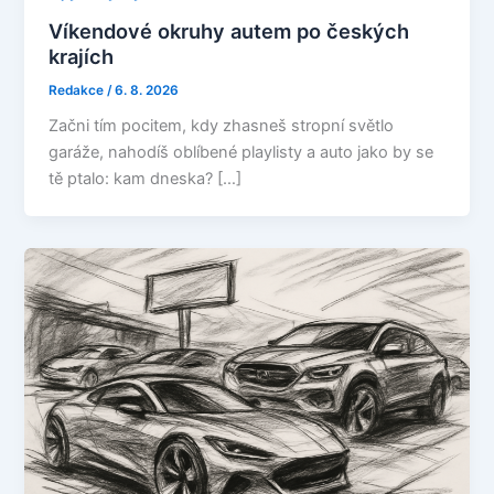
Víkendové okruhy autem po českých
krajích
Redakce
/
6. 8. 2026
Začni tím pocitem, kdy zhasneš stropní světlo
garáže, nahodíš oblíbené playlisty a auto jako by se
tě ptalo: kam dneska? […]