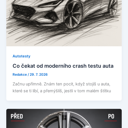
Autotesty
Co čekat od moderního crash testu auta
Redakce
/
29. 7. 2026
Začnu upřímně. Znám ten pocit, když stojíš u auta,
které se ti líbí, a přemýšlíš, jestli v tom malém štítku