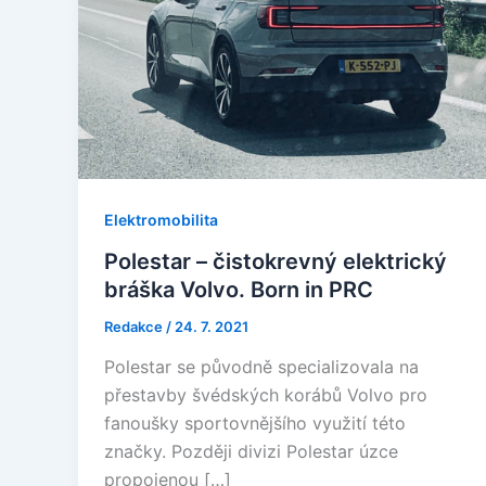
Elektromobilita
Polestar – čistokrevný elektrický
bráška Volvo. Born in PRC
Redakce
/
24. 7. 2021
Polestar se původně specializovala na
přestavby švédských korábů Volvo pro
fanoušky sportovnějšího využití této
značky. Později divizi Polestar úzce
propojenou […]