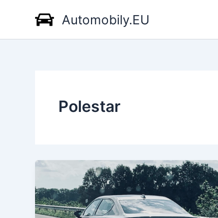
Přeskočit
Automobily.EU
na
obsah
Polestar