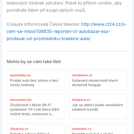
webových stránek sdružení. Právě to přitom vzniklo, aby
pomáhalo lidem při koupi ojetých vozů.
O kauze informovala Česká televize:
http://www.ct24.cz/o-
cem-se-mluvi/108835-reporteri-ct-autobazar-esa-
prodaval-od-prostredniku-kradena-auta/
Mohlo by se vám také líbit
automobily.eu
chcidomov.cz
Prodat auto bez stresu a bez
Vybavení domácnosti které
ztráty hodnoty
skutečně funguje
zkusenosti.biz
24zpravy.cz
Zkušenosti s Mesh Wi-Fi
Jak se obléct podle aktuálních
systémem TP-Link Deco X60:
módních trendů
reálné testy, nastavení a
doporučení
24zpravy.cz
conasbavi.cz
Pohyb a zdraví: Klíčové
Proměň svůj byt v útulný