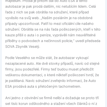
majitelům. Prodal je přitom dál do Auto ESA a tento
autobazar je pak prodá dalším, nic netušícím lidem. Celá
řada z nich se pak obrátila na sdružení, které případ
vyvěsilo na svůj web. „Naším posláním je na obdobné
případy upozorňovat. Patří to mezi oficiální cíle našeho
sdružení. Obrátila se na nás řada poškozených, kteří v této
kauze přišli o auta i o peníze, vyprávěli nám neuvěřitelné
příběhy o podvodech a nečinnosti policie,“ uvedl předseda
SOVA Zbyněk Veselý.
Podle Veselého se může stát, že autobazar vykoupí
nezaplacené auto. Ale dvě stovky případů, navíc od stejné
firmy, jsou podezřelé. Firmy teď budou muset předložit
veškerou dokumentaci, o které někteří poškození tvrdí, že
je padělaná. Navíc sdružení zveřejnilo informaci, že Auto
ESA prodává auta s přetočeným tachometrem.
Ani jedno z obvinění se firmě nelíbí a dožaduje se proto tří
set tisíc korun odškodného a stažení všech článků o ní z