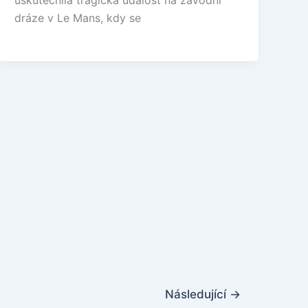
uskutečnila tragická událost na závodní
dráze v Le Mans, kdy se
Následující
→