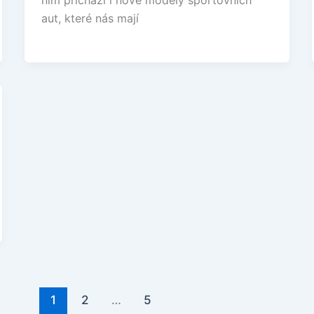
ním přichází i nové modely sportovních
aut, které nás mají
1
2
…
5