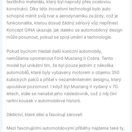
textilního materiálu, který byl napnutý přes ocelovou
konstrukci. Díky této inovativní technologii bylo auto
schopné měnit svůj tvar a aerodynamiku za jízdy, což je
funkcionalita, kterou dosud žádný sériový vůz nepřinesl.
Koncept GINA ukazuje, jak daleko se automobilový design
může posunout, pokud se spojí umění a technologie.
Pokud bychom hledali další kuriózní automobily,
nemůžeme opomenout Ford Mustang II Cobra. Tento
model byl unikátní tím, že byl pouze jedním z několika
automobilů, které byly vybaveny motorem o objemu 350
kubických palců a přišel v nezaměnitelném designu, který
upoutával pozornost. I když byl Mustang II vydaný v 70.
letech, stále se nenašel jeho následovník, což z něj činí
raritní kousek v automobilové historii.
Dědictví, které děsí a fascinují zároveň
Mezi fascinujícími automobilovými příběhy najdeme také ty,