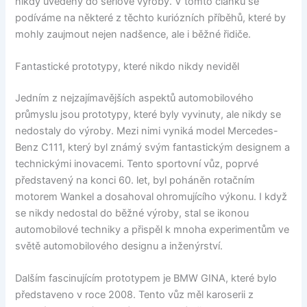
nikdy uvedeny do sériové výroby. V tomto článku se
podíváme na některé z těchto kuriózních příběhů, které by
mohly zaujmout nejen nadšence, ale i běžné řidiče.
Fantastické prototypy, které nikdo nikdy neviděl
Jedním z nejzajímavějších aspektů automobilového
průmyslu jsou prototypy, které byly vyvinuty, ale nikdy se
nedostaly do výroby. Mezi nimi vyniká model Mercedes-
Benz C111, který byl známý svým fantastickým designem a
technickými inovacemi. Tento sportovní vůz, poprvé
představený na konci 60. let, byl poháněn rotačním
motorem Wankel a dosahoval ohromujícího výkonu. I když
se nikdy nedostal do běžné výroby, stal se ikonou
automobilové techniky a přispěl k mnoha experimentům ve
světě automobilového designu a inženýrství.
Dalším fascinujícím prototypem je BMW GINA, které bylo
představeno v roce 2008. Tento vůz měl karoserii z