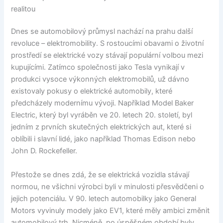
realitou
Dnes se automobilový průmysl nachází na prahu další
revoluce – elektromobility. S rostoucími obavami o životní
prostředí se elektrické vozy stávají populární volbou mezi
kupujícími. Zatímco společnosti jako Tesla vynikají v
produkci vysoce výkonných elektromobilů, už dávno
existovaly pokusy o elektrické automobily, které
předcházely modernímu vývoji. Například Model Baker
Electric, který byl vyráběn ve 20. letech 20. století, byl
jedním z prvních skutečných elektrických aut, které si
oblíbili i slavní lidé, jako například Thomas Edison nebo
John D. Rockefeller.
Přestože se dnes zdá, že se elektrická vozidla stávají
normou, ne všichni výrobci byli v minulosti přesvědčeni o
jejich potenciálu. V 90. letech automobilky jako General
Motors vyvinuly modely jako EV1, které měly ambici změnit
automobilový trh. Nicméně, po úspěšném období byly