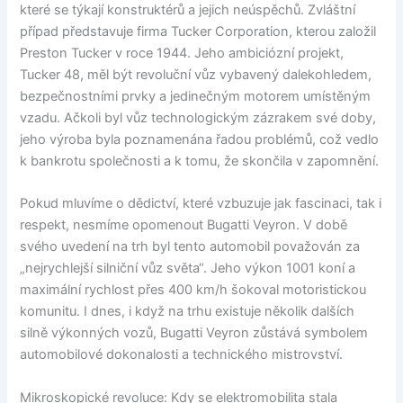
které se týkají konstruktérů a jejich neúspěchů. Zvláštní
případ představuje firma Tucker Corporation, kterou založil
Preston Tucker v roce 1944. Jeho ambiciózní projekt,
Tucker 48, měl být revoluční vůz vybavený dalekohledem,
bezpečnostními prvky a jedinečným motorem umístěným
vzadu. Ačkoli byl vůz technologickým zázrakem své doby,
jeho výroba byla poznamenána řadou problémů, což vedlo
k bankrotu společnosti a k tomu, že skončila v zapomnění.
Pokud mluvíme o dědictví, které vzbuzuje jak fascinaci, tak i
respekt, nesmíme opomenout Bugatti Veyron. V době
svého uvedení na trh byl tento automobil považován za
„nejrychlejší silniční vůz světa“. Jeho výkon 1001 koní a
maximální rychlost přes 400 km/h šokoval motoristickou
komunitu. I dnes, i když na trhu existuje několik dalších
silně výkonných vozů, Bugatti Veyron zůstává symbolem
automobilové dokonalosti a technického mistrovství.
Mikroskopické revoluce: Kdy se elektromobilita stala