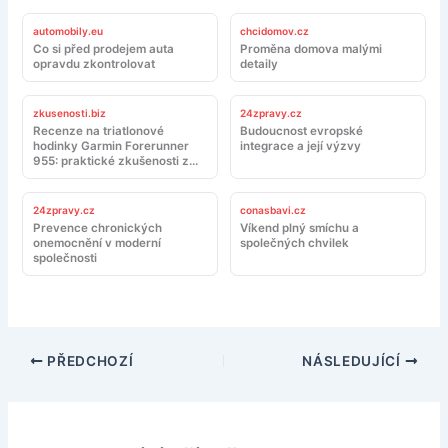
automobily.eu
chcidomov.cz
Co si před prodejem auta
Proměna domova malými
opravdu zkontrolovat
detaily
zkusenosti.biz
24zpravy.cz
Recenze na triatlonové
Budoucnost evropské
hodinky Garmin Forerunner
integrace a její výzvy
955: praktické zkušenosti z
tréninku a závodů
24zpravy.cz
conasbavi.cz
Prevence chronických
Víkend plný smíchu a
onemocnění v moderní
společných chvilek
společnosti
PŘEDCHOZÍ
NÁSLEDUJÍCÍ