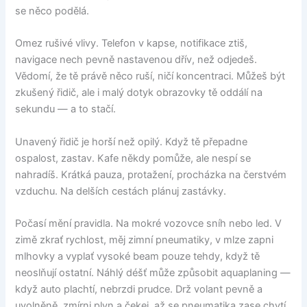
se něco podělá.
Omez rušivé vlivy. Telefon v kapse, notifikace ztiš,
navigace nech pevně nastavenou dřív, než odjedeš.
Vědomí, že tě právě něco ruší, ničí koncentraci. Můžeš být
zkušený řidič, ale i malý dotyk obrazovky tě oddálí na
sekundu — a to stačí.
Unavený řidič je horší než opilý. Když tě přepadne
ospalost, zastav. Kafe někdy pomůže, ale nespí se
nahradíš. Krátká pauza, protažení, procházka na čerstvém
vzduchu. Na delších cestách plánuj zastávky.
Počasí mění pravidla. Na mokré vozovce sníh nebo led. V
zimě zkrať rychlost, měj zimní pneumatiky, v mlze zapni
mlhovky a vyplať vysoké beam pouze tehdy, když tě
neoslňují ostatní. Náhlý déšť může způsobit aquaplaning —
když auto plachtí, nebrzdi prudce. Drž volant pevně a
uvolněně, zmírni plyn a čekej, až se pneumatika zase chytí.