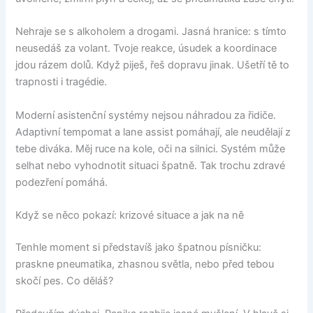
Nehraje se s alkoholem a drogami. Jasná hranice: s tímto
neusedáš za volant. Tvoje reakce, úsudek a koordinace
jdou rázem dolů. Když piješ, řeš dopravu jinak. Ušetří tě to
trapnosti i tragédie.
Moderní asistenční systémy nejsou náhradou za řidiče.
Adaptivní tempomat a lane assist pomáhají, ale neudělají z
tebe diváka. Měj ruce na kole, oči na silnici. Systém může
selhat nebo vyhodnotit situaci špatně. Tak trochu zdravé
podezření pomáhá.
Když se něco pokazí: krizové situace a jak na ně
Tenhle moment si představíš jako špatnou písničku:
praskne pneumatika, zhasnou světla, nebo před tebou
skočí pes. Co děláš?