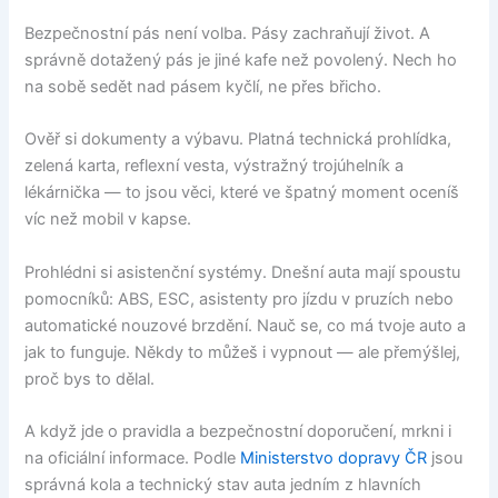
Bezpečnostní pás není volba. Pásy zachraňují život. A
správně dotažený pás je jiné kafe než povolený. Nech ho
na sobě sedět nad pásem kyčlí, ne přes břicho.
Ověř si dokumenty a výbavu. Platná technická prohlídka,
zelená karta, reflexní vesta, výstražný trojúhelník a
lékárnička — to jsou věci, které ve špatný moment oceníš
víc než mobil v kapse.
Prohlédni si asistenční systémy. Dnešní auta mají spoustu
pomocníků: ABS, ESC, asistenty pro jízdu v pruzích nebo
automatické nouzové brzdění. Nauč se, co má tvoje auto a
jak to funguje. Někdy to můžeš i vypnout — ale přemýšlej,
proč bys to dělal.
A když jde o pravidla a bezpečnostní doporučení, mrkni i
na oficiální informace. Podle
Ministerstvo dopravy ČR
jsou
správná kola a technický stav auta jedním z hlavních