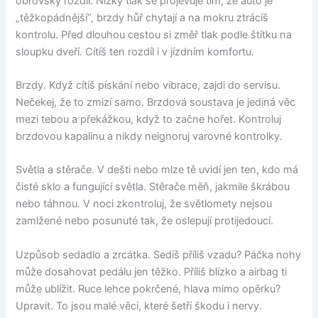
obrovský rozdíl. Nízký tlak se projevuje tím, že auto je
„těžkopádnější“, brzdy hůř chytají a na mokru ztrácíš
kontrolu. Před dlouhou cestou si změř tlak podle štítku na
sloupku dveří. Cítíš ten rozdíl i v jízdním komfortu.
Brzdy. Když cítíš pískání nebo vibrace, zajdi do servisu.
Nečekej, že to zmizí samo. Brzdová soustava je jediná věc
mezi tebou a překážkou, když to začne hořet. Kontroluj
brzdovou kapalinu a nikdy neignoruj varovné kontrolky.
Světla a stěrače. V dešti nebo mlze tě uvidí jen ten, kdo má
čisté sklo a fungující světla. Stěrače měň, jakmile škrábou
nebo táhnou. V noci zkontroluj, že světlomety nejsou
zamlžené nebo posunuté tak, že oslepují protijedoucí.
Uzpůsob sedadlo a zrcátka. Sedíš příliš vzadu? Páčka nohy
může dosahovat pedálu jen těžko. Příliš blízko a airbag ti
může ublížit. Ruce lehce pokrčené, hlava mimo opěrku?
Upravit. To jsou malé věci, které šetří škodu i nervy.