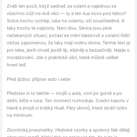
Znáš ten pocit, když sedneš za volant a najednou se
všechno zúží na dvě věci — ty a ten kus kovu pod tebou?
Srdce trochu rychleji, ruka na volantu, oči soustředěné. A
taky trochu té nejistoty. Není divu. Silnice jsou plné
nečekaných situací, počasí se mění bleskově a ostatní řidiči
občas zapomenou, že taky mají rodinu doma. Tenhle text je
pro tebe, jestli chceš jezdit líp, klidněji a bezpečněji. Nejde o
moralizování. Jde o praktické věci, které můžeš udělat
hned teď.
Před jízdou: připrav auto i sebe
Představ si to takhle — stojíš u auta, voní po gumě a po
dešti, klíče v ruce. Ten moment rozhoduje. Zvedni kapotu v
hlavě a projdi si krátký rituál. Páry úkonů, které zkrátí riziko
na minimum.
Zkontroluj pneumatiky. Hluboké vzorky a správný tlak dělají