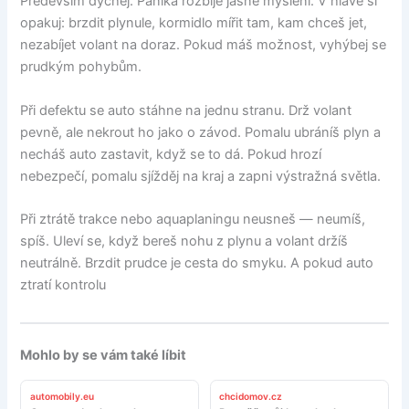
Především dýchej. Panika rozbije jasné myšlení. V hlavě si
opakuj: brzdit plynule, kormidlo mířit tam, kam chceš jet,
nezabíjet volant na doraz. Pokud máš možnost, vyhýbej se
prudkým pohybům.
Při defektu se auto stáhne na jednu stranu. Drž volant
pevně, ale nekrout ho jako o závod. Pomalu ubráníš plyn a
necháš auto zastavit, když se to dá. Pokud hrozí
nebezpečí, pomalu sjížděj na kraj a zapni výstražná světla.
Při ztrátě trakce nebo aquaplaningu neusneš — neumíš,
spíš. Uleví se, když bereš nohu z plynu a volant držíš
neutrálně. Brzdit prudce je cesta do smyku. A pokud auto
ztratí kontrolu
Mohlo by se vám také líbit
automobily.eu
chcidomov.cz