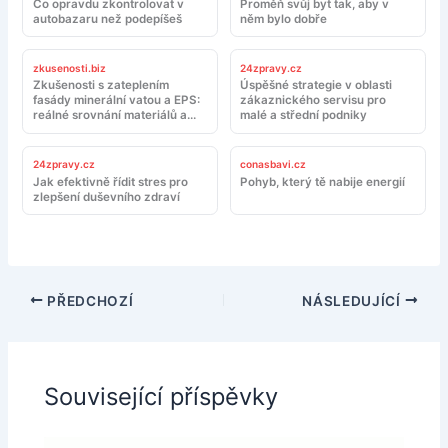
Co opravdu zkontrolovat v
Proměň svůj byt tak, aby v
autobazaru než podepíšeš
něm bylo dobře
zkusenosti.biz
24zpravy.cz
Zkušenosti s zateplením
Úspěšné strategie v oblasti
fasády minerální vatou a EPS:
zákaznického servisu pro
reálné srovnání materiálů a
malé a střední podniky
montáže
24zpravy.cz
conasbavi.cz
Jak efektivně řídit stres pro
Pohyb, který tě nabije energií
zlepšení duševního zdraví
PŘEDCHOZÍ
NÁSLEDUJÍCÍ
Související příspěvky