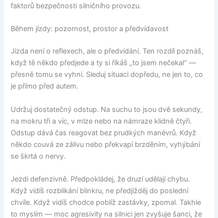
faktorů bezpečnosti silničního provozu.
Během jízdy: pozornost, prostor a předvídavost
Jízda není o reflexech, ale o předvídání. Ten rozdíl poznáš,
když tě někdo předjede a ty si říkáš „to jsem nečekal“ —
přesně tomu se vyhni. Sleduj situaci dopředu, ne jen to, co
je přímo před autem.
Udržuj dostatečný odstup. Na suchu to jsou dvě sekundy,
na mokru tři a víc, v mlze nebo na námraze klidně čtyři.
Odstup dává čas reagovat bez prudkých manévrů. Když
někdo couvá ze zálivu nebo překvapí brzděním, vyhýbání
se škrtá o nervy.
Jezdi defenzivně. Předpokládej, že druzí udělají chybu.
Když vidíš rozblikání blinkru, ne předjížděj do poslední
chvíle. Když vidíš chodce poblíž zastávky, zpomal. Takhle
to myslím — moc agresivity na silnici jen zvyšuje šanci, že