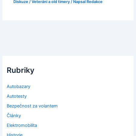
Diskuze
/
Veteráni a old timery
/ Napsal
Redakce
Rubriky
Autobazary
Autotesty
Bezpečnost za volantem
Články
Elektromobilita
Historie