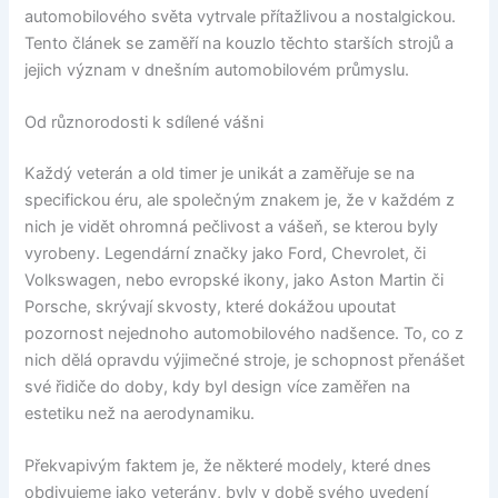
automobilového světa vytrvale přítažlivou a nostalgickou.
Tento článek se zaměří na kouzlo těchto starších strojů a
jejich význam v dnešním automobilovém průmyslu.
Od různorodosti k sdílené vášni
Každý veterán a old timer je unikát a zaměřuje se na
specifickou éru, ale společným znakem je, že v každém z
nich je vidět ohromná pečlivost a vášeň, se kterou byly
vyrobeny. Legendární značky jako Ford, Chevrolet, či
Volkswagen, nebo evropské ikony, jako Aston Martin či
Porsche, skrývají skvosty, které dokážou upoutat
pozornost nejednoho automobilového nadšence. To, co z
nich dělá opravdu výjimečné stroje, je schopnost přenášet
své řidiče do doby, kdy byl design více zaměřen na
estetiku než na aerodynamiku.
Překvapivým faktem je, že některé modely, které dnes
obdivujeme jako veterány, byly v době svého uvedení