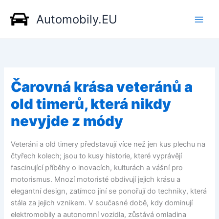
Přeskočit
Automobily.EU
na
obsah
Čarovná krása veteránů a
old timerů, která nikdy
nevyjde z módy
Veteráni a old timery představují více než jen kus plechu na
čtyřech kolech; jsou to kusy historie, které vyprávějí
fascinující příběhy o inovacích, kulturách a vášní pro
motorismus. Mnozí motoristé obdivují jejich krásu a
elegantní design, zatímco jiní se ponořují do techniky, která
stála za jejich vznikem. V současné době, kdy dominují
elektromobily a autonomní vozidla, zůstává omladina