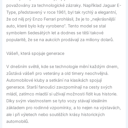
považovány za technologické zázraky. Například Jaguar E-
Type, představený v roce 1961, byl tak rychlý a elegantní,
že od něj prý Enzo Ferrari prohlásil, že je to „nejkrásnější
auto, které bylo kdy vyrobeno“. Tento model se stal
symbolem šedesátých let a dodnes se těší takové
popularitě, že se na aukcích prodávají za miliony dolarů.
Vášeň, která spojuje generace
V dnešním světě, kde se technologie mění každým dnem,
zůstává vášeň pro veterány a old timery neochvějná.
Automobilové kluby a setkání na klasikách spojují
generace. Starší fanoušci zavzpomínají na cesty svých
mládí, zatímco mladší si užívají možnosti řídit kus historie.
Díky svým vlastnostem se tyto vozy stávají ideálním
základem pro rodinné vzpomínky, a to nejen na výstavách,
ale i při výletech nebo soutěžích krásy historických
automobilů.