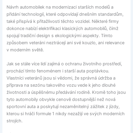
Návrh automobilek na modernizaci starších modelů a
přidání technologií, které odpovídají dnešním standardům,
také přispívá k přitažlivosti těchto vozidel. Některé firmy
dokonce nabízí elektrifikaci klasických automobilů, čímž
spojují tradiční design s ekologickými aspekty. Tímto
způsobem veteráni neztrácejí ani své kouzlo, ani relevance
v moderním světě.
Jak se stále více lidí zajímá o ochranu životního prostředí,
prochází tímto fenoménem i starší auta poptávkou.
Vlastníci veteránů jsou si vědomi, že správná údržba a
příprava na sezónu takového vozu vede k jeho dlouhé
životnosti a úspěšnému předávání rodině. Kromě toho jsou
tyto automobily obvykle cenově dostupnější než nová
sportovní auta a poskytují nezaměnitelný zážitek z jízdy,
kterou si hráči formule 1 nikdy nezažijí ve svých moderních
strojích.