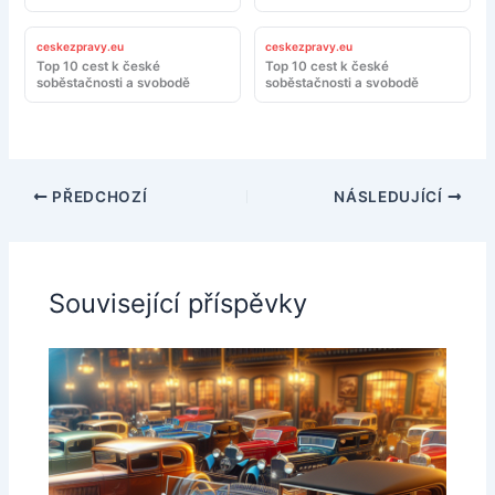
ceskezpravy.eu
ceskezpravy.eu
Top 10 cest k české
Top 10 cest k české
soběstačnosti a svobodě
soběstačnosti a svobodě
PŘEDCHOZÍ
NÁSLEDUJÍCÍ
Související příspěvky