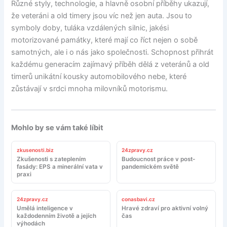
Různé styly, technologie, a hlavně osobní příběhy ukazují,
že veteráni a old timery jsou víc než jen auta. Jsou to
symboly doby, tuláka vzdálených silnic, jakési
motorizované památky, které mají co říct nejen o sobě
samotných, ale i o nás jako společnosti. Schopnost přihrát
každému generacím zajímavý příběh dělá z veteránů a old
timerů unikátní kousky automobilového nebe, které
zůstávají v srdci mnoha milovníků motorismu.
Mohlo by se vám také líbit
zkusenosti.biz
24zpravy.cz
Zkušenosti s zateplením
Budoucnost práce v post-
fasády: EPS a minerální vata v
pandemickém světě
praxi
24zpravy.cz
conasbavi.cz
Umělá inteligence v
Hravé zdraví pro aktivní volný
každodenním životě a jejích
čas
výhodách