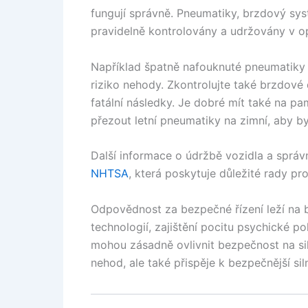
fungují správně. Pneumatiky, brzdový syst
pravidelně kontrolovány a udržovány v o
Například špatně nafouknuté pneumatiky 
riziko nehody. Zkontrolujte také brzdové 
fatální následky. Je dobré mít také na p
přezout letní pneumatiky na zimní, aby b
Další informace o údržbě vozidla a sprá
NHTSA
, která poskytuje důležité rady pr
Odpovědnost za bezpečné řízení leží na 
technologií, zajištění pocitu psychické p
mohou zásadně ovlivnit bezpečnost na sil
nehod, ale také přispěje k bezpečnější siln