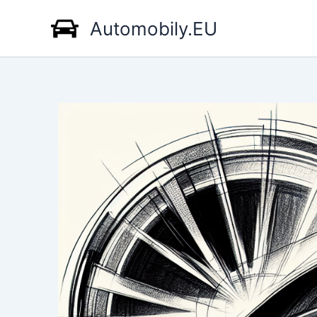
Přeskočit
Automobily.EU
na
obsah