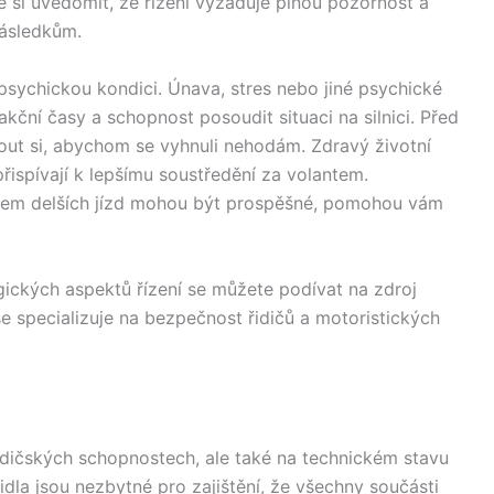
é si uvědomit, že řízení vyžaduje plnou pozornost a
následkům.
i psychickou kondici. Únava, stres nebo jiné psychické
ční časy a schopnost posoudit situaci na silnici. Před
ut si, abychom se vyhnuli nehodám. Zdravý životní
řispívají k lepšímu soustředění za volantem.
ěhem delších jízd mohou být prospěšné, pomohou vám
ogických aspektů řízení se můžete podívat na zdroj
 se specializuje na bezpečnost řidičů a motoristických
řidičských schopnostech, ale také na technickém stavu
idla jsou nezbytné pro zajištění, že všechny součásti