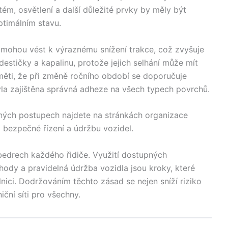
ém, osvětlení a další důležité prvky by měly být
ptimálním stavu.
mohou vést k výraznému snížení trakce, což zvyšuje
destičky a kapalinu, protože jejich selhání může mít
aměti, že při změně ročního období se doporučuje
yla zajištěna správná adheze na všech typech povrchů.
vných postupech najdete na stránkách organizace
o bezpečné řízení a údržbu vozidel.
bedrech každého řidiče. Využití dostupných
ohody a pravidelná údržba vozidla jsou kroky, které
nici. Dodržováním těchto zásad se nejen sníží riziko
iční síti pro všechny.