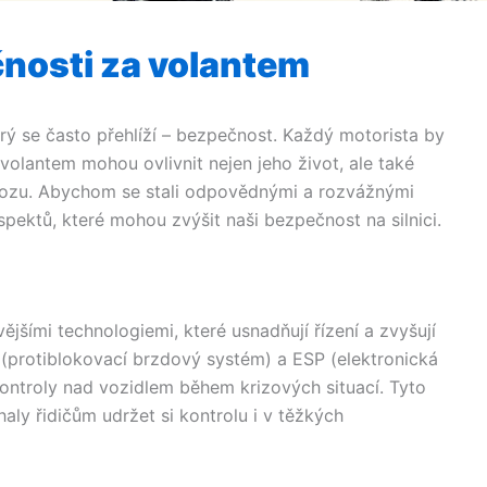
čnosti za volantem
terý se často přehlíží – bezpečnost. Každý motorista by
volantem mohou ovlivnit nejen jeho život, ale také
rovozu. Abychom se stali odpovědnými a rozvážnými
pektů, které mohou zvýšit naši bezpečnost na silnici.
jšími technologiemi, které usnadňují řízení a zvyšují
(protiblokovací brzdový systém) a ESP (elektronická
y kontroly nad vozidlem během krizových situací. Tyto
ly řidičům udržet si kontrolu i v těžkých