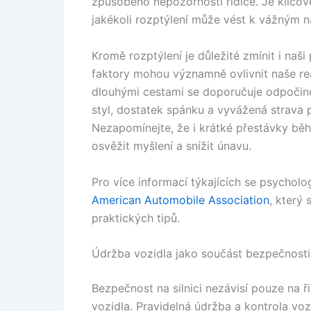
způsobeno nepozorností řidiče. Je klíčov
jakékoli rozptýlení může vést k vážným 
Kromě rozptýlení je důležité zmínit i naš
faktory mohou významně ovlivnit naše reak
dlouhými cestami se doporučuje odpočino
styl, dostatek spánku a vyvážená strava p
Nezapomínejte, že i krátké přestávky b
osvěžit myšlení a snížit únavu.
Pro více informací týkajících se psychol
American Automobile Association
, který
praktických tipů.
Údržba vozidla jako součást bezpečnosti
Bezpečnost na silnici nezávisí pouze na 
vozidla. Pravidelná údržba a kontrola voz