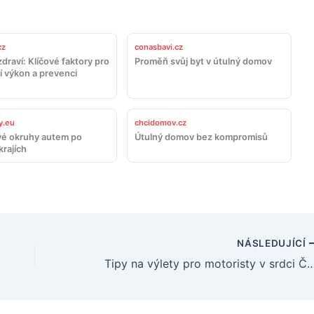
cz
conasbavi.cz
draví: Klíčové faktory pro
Proměň svůj byt v útulný domov
í výkon a prevenci
y.eu
chcidomov.cz
é okruhy autem po
Útulný domov bez kompromisů
krajích
NÁSLEDUJÍCÍ
Tipy na výlety pro motoristy v 