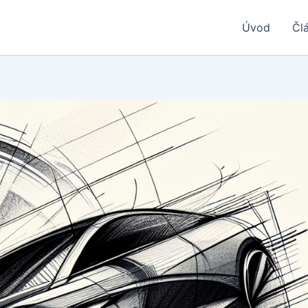
Úvod
Čl