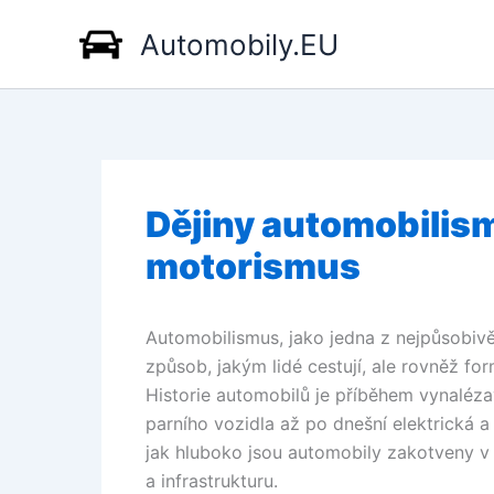
Přeskočit
Automobily.EU
na
obsah
Dějiny automobilismu
motorismus
Automobilismus, jako jedna z nejpůsobivěj
způsob, jakým lidé cestují, ale rovněž for
Historie automobilů je příběhem vynaléza
parního vozidla až po dnešní elektrická 
jak hluboko jsou automobily zakotveny v
a infrastrukturu.