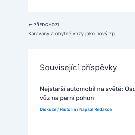
PŘEDCHOZÍ
Karavany a obytné vozy jako nový způsob objevování světa na čtyřech kolech
Související příspěvky
Nejstarší automobil na světě: Os
vůz na parní pohon
Diskuze
/
Historie
/ Napsal
Redakce