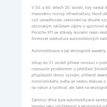
V 50. a 60. letech 20. století, kdy nast
masovému rozvoji infrastruktury. Nové dál
což usnadňovalo cestování na dlouhé vzd
obrovským nárůstem zájmu o sportovní a
Porsche 911 se stávaly ikonami nejen desi
formovat subkultura automobilových nad
Automobilizace a její ekologické aspekty
Vstup do 21. století přinesl revoluci v po
rostoucím povědomím o přetížení životní
přizpůsobit těmto výzvám, přičemž elektr
motoristického světa se vedou diskuse o 
na výkon a rychlost, ale také na ekologick
Zatímco dříve byla automobilizace symbol
termíny jako udržitelnost a ekologická o