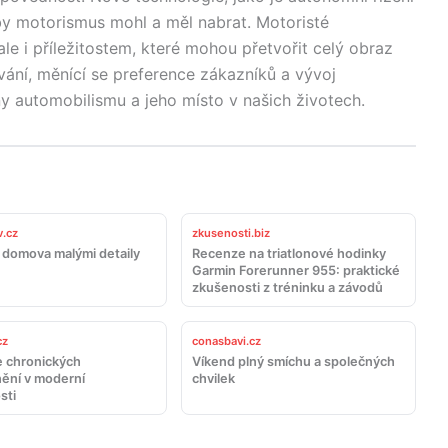
 by motorismus mohl a měl nabrat. Motoristé
e i příležitostem, které mohou přetvořit celý obraz
ání, měnící se preference zákazníků a vývoj
ny automobilismu a jeho místo v našich životech.
.cz
zkusenosti.biz
domova malými detaily
Recenze na triatlonové hodinky
Garmin Forerunner 955: praktické
zkušenosti z tréninku a závodů
cz
conasbavi.cz
 chronických
Víkend plný smíchu a společných
ění v moderní
chvilek
sti