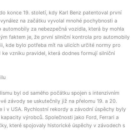
o konce 19. století, kdy Karl Benz patentoval první
vynález na začátku vyvolal mnohé pochybnosti a
o automobily za nebezpečná vozidla, která by mohla
vým faktem je, že první silniční kontrola pro automobily
ii, kde bylo potřeba mít na ulicích určité normy pro
e vzniku pravidel, která dodnes formují silniční
ilu
lismu byl od samého počátku spojen s intenzivním
é závody se uskutečnily již na přelomu 19. a 20.
ale i v USA. Rychlostní rekordy a závodní úspěchy byly
kapacity výrobců. Společnosti jako Ford, Ferrari a
ky, které spojovaly historické úspěchy v závodech s