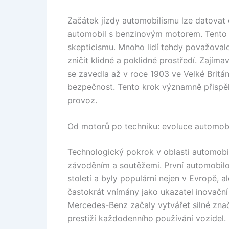
Začátek jízdy automobilismu lze datovat d
automobil s benzinovým motorem. Tento 
skepticismu. Mnoho lidí tehdy považoval
zničit klidné a poklidné prostředí. Zajíma
se zavedla až v roce 1903 ve Velké Britán
bezpečnost. Tento krok významně přispěl k
provoz.
Od motorů po techniku: evoluce automob
Technologický pokrok v oblasti automobi
závoděním a soutěžemi. První automobilov
století a byly populární nejen v Evropě, 
častokrát vnímány jako ukazatel inovační 
Mercedes-Benz začaly vytvářet silné znač
prestiží každodenního používání vozidel.