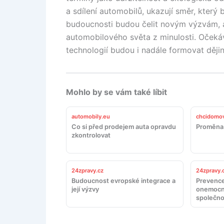
a sdílení automobilů, ukazují směr, který
budoucnosti budou čelit novým výzvám, al
automobilového světa z minulosti. Očekáv
technologií budou i nadále formovat ději
Mohlo by se vám také líbit
automobily.eu
chcidomov
Co si před prodejem auta opravdu
Proměna 
zkontrolovat
24zpravy.cz
24zpravy.
Budoucnost evropské integrace a
Prevence
její výzvy
onemocn
společno