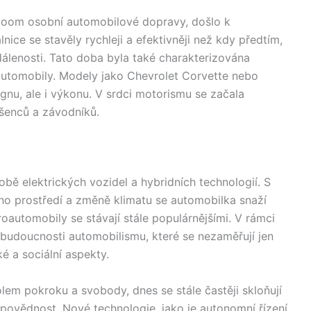
al boom osobní automobilové dopravy, došlo k
nice se stavěly rychleji a efektivněji než kdy předtím,
álenosti. Tato doba byla také charakterizována
utomobily. Modely jako Chevrolet Corvette nebo
gnu, ale i výkonu. V srdci motorismu se začala
šenců a závodníků.
době elektrických vozidel a hybridních technologií. S
ho prostředí a změně klimatu se automobilka snaží
oautomobily se stávají stále populárnějšími. V rámci
budoucnosti automobilismu, které se nezaměřují jen
é a sociální aspekty.
em pokroku a svobody, dnes se stále častěji skloňují
dpovědnost. Nové technologie, jako je autonomní řízení