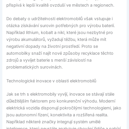
přispívá k lepší kvalitě ovzduší ve městech a regionech.
Do debaty o udržitelnosti elektromobilů však vstupuje i
otázka získávání surovin potřebných pro výrobu baterií.
Například lithium, kobalt a nikl, které jsou nezbytné pro
výrobu akumulátorů, vyžadují těžbu, která může mít
negativní dopady na životní prostředí. Proto se
automobilky snaží najít nové způsoby recyklace těchto
zdrojů a vyvíjet baterie s menší závislostí na
problematických surovinách.
Technologické inovace v oblasti elektromobilů
Jak se trh s elektromobily vyvíjí, inovace se stávají stále
důležitějším faktorem pro konkurenční výhodu. Moderní
elektrická vozidla disponují pokročilými technologiemi, jako
jsou autonomní řízení, konektivita a rozšířená realita.
Například některé značky integrují systém umělé
inteligence, který neustále analyzuje chování řidiče a nabízí