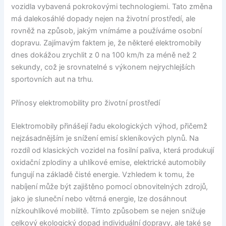
vozidla vybavená pokrokovými technologiemi. Tato změna
má dalekosáhlé dopady nejen na životní prostředí, ale
rovněž na způsob, jakým vnímáme a používáme osobní
dopravu. Zajímavým faktem je, že některé elektromobily
dnes dokážou zrychlit z 0 na 100 km/h za méně než 2
sekundy, což je srovnatelné s výkonem nejrychlejších
sportovních aut na trhu.
Přínosy elektromobility pro životní prostředí
Elektromobily přinášejí řadu ekologických výhod, přičemž
nejzásadnějším je snížení emisí skleníkových plynů. Na
rozdíl od klasických vozidel na fosilní paliva, která produkují
oxidační zplodiny a uhlíkové emise, elektrické automobily
fungují na základě čisté energie. Vzhledem k tomu, že
nabíjení může být zajištěno pomocí obnovitelných zdrojů,
jako je sluneční nebo větrná energie, lze dosáhnout
nízkouhlíkové mobilitě. Tímto způsobem se nejen snižuje
celkový ekologický dopad individuální dopravy, ale také se