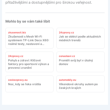
přitažlivějšími a dostupnějšími pro širokou veřejnost.
Mohlo by se vám také líbit
zkusenosti.biz
24zpravy.cz
Zkušenosti s Mesh Wi-Fi
Jak se obléct podle aktuálních
systémem TP-Link Deco X60:
módních trendů
reálné testy, nastavení a
doporučení
24zpravy.cz
conasbavi.cz
Pohyb a zdraví: Klíčové
Proměň svůj byt v útulný
faktory pro sportovní výkon a
domov
prevenci zranění
ceskezpravy.eu
automobily.eu
Noc, kdy se řeka vrátila
Víkendové okruhy autem po
českých krajích