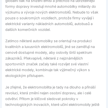
globální tlak na snížení emisí a přechod na udržitelnější
formy dopravy investují mnohé automobilky miliardy do
výzkumu a vývoje nových elektromobilů. Nebude to však
pouze o soukromých vozidlech, protože firmy vyvíjejí i
elektrické varianty nákladních automobilů, autobusů a
dalších komerčních vozidel.
Zatímco některé automobilky se orientují na produkci
kvalitních a luxusních elektromobilů, jiné se zaměřují na
cenově dostupné modely, aby oslovily širší spektrum
zákazníků. Překvapivě, některé z nejznámějších
sportovních značek začaly také rozvíjet své vlastní
elektrické modely, kombinuje tak výjimečný výkon s
ekologickým přístupem.
Je zřejmé, že elektromobilita je tady na dlouho a přináší
revoluci, která změní nejen osobní dopravu, ale i celé
odvětví. Přitom je klíčové sledovat pokroky v
technologických inovacích, které učiní elektromobily ještě