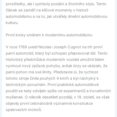
prostředky, ale i symboly poslání a životního stylu. Tento
článek se zaměří na klíčové momenty v historii
automobilismu a na to, jak utvářely dnešní automobilovou
kulturu.
První kroky směrem k modernímu automobilismu
V roce 1769 uvedl Nicolas-Joseph Cugnot na trh první
parní automobil, který byl schopen přepravovat lidi. Tento
historický předchůdce moderních vozidel umožnil lidem
vyvinout nový způsob pohybu, avšak brzy se ukázalo, že
parní pohon má své limity. Představte si, že rychlost
tohoto stroje činila pouhých 4 km/h a byl náchylný k
technickým poruchám. První praktické automobilové
použití se tedy odvíjelo spíše od experimentů a inovativních
myšlenek. O několik desetiletí později, v 19. století, se však
objevily první celonárodně významné konstrukce
spalovacích motorů.