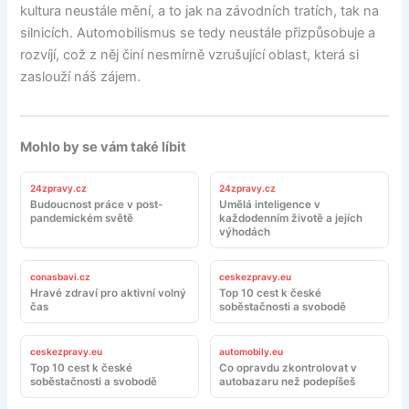
kultura neustále mění, a to jak na závodních tratích, tak na
silnicích. Automobilismus se tedy neustále přizpůsobuje a
rozvíjí, což z něj činí nesmírně vzrušující oblast, která si
zaslouží náš zájem.
Mohlo by se vám také líbit
24zpravy.cz
24zpravy.cz
Budoucnost práce v post-
Umělá inteligence v
pandemickém světě
každodenním životě a jejích
výhodách
conasbavi.cz
ceskezpravy.eu
Hravé zdraví pro aktivní volný
Top 10 cest k české
čas
soběstačnosti a svobodě
ceskezpravy.eu
automobily.eu
Top 10 cest k české
Co opravdu zkontrolovat v
soběstačnosti a svobodě
autobazaru než podepíšeš