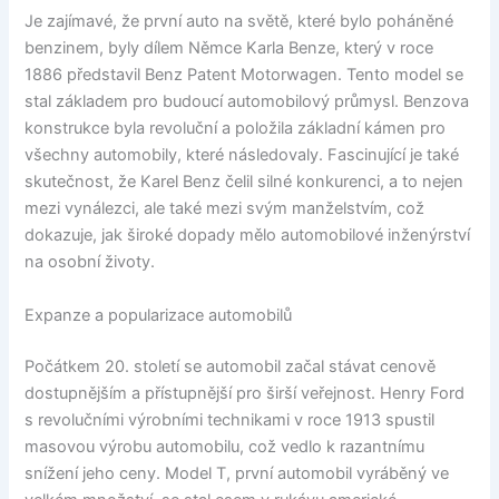
Je zajímavé, že první auto na světě, které bylo poháněné
benzinem, byly dílem Němce Karla Benze, který v roce
1886 představil Benz Patent Motorwagen. Tento model se
stal základem pro budoucí automobilový průmysl. Benzova
konstrukce byla revoluční a položila základní kámen pro
všechny automobily, které následovaly. Fascinující je také
skutečnost, že Karel Benz čelil silné konkurenci, a to nejen
mezi vynálezci, ale také mezi svým manželstvím, což
dokazuje, jak široké dopady mělo automobilové inženýrství
na osobní životy.
Expanze a popularizace automobilů
Počátkem 20. století se automobil začal stávat cenově
dostupnějším a přístupnější pro širší veřejnost. Henry Ford
s revolučními výrobními technikami v roce 1913 spustil
masovou výrobu automobilu, což vedlo k razantnímu
snížení jeho ceny. Model T, první automobil vyráběný ve