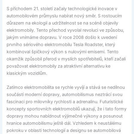
S příchodem 21. století začaly technologické inovace v
automobilovém průmyslu nabírat nový směr. S rostoucím
důrazem na ekologii a udržitelnost se na scéně objevily
elektromobily. Tento přechod vyvolal revoluci ve způsobu,
jakým vnímáme dopravu. V roce 2008 došlo k uvedení
prvního sériového elektromobilu Tesla Roadster, který
kombinoval špičkový výkon s nulovými emisemi. Tento
okamžik způsobil přerod v myslích spotřebitelů, kteří začali
považovat elektromobily za atraktivní alternativu ke
klasickým vozidlům.
Zatímco elektromobilita se rychle vyvíjí a stává se nedílnou
součástí moderní dopravy, automobilismus neztrácí svou
fascinaci pro milovníky rychlosti a adrenalinu. Futuristické
koncepty sportovních elektromobilů ukazují, že i tato formy
dopravy mohou nabídnout výjimečné výkony a posunout
hranice automobilismu ještě dál. Vzhledem k neustálému
pokroku v oblasti technologií a designu se automobilová