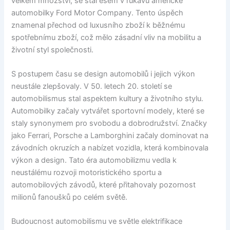
velkém množství, se stal esem v rukávu americké
automobilky Ford Motor Company. Tento úspěch
znamenal přechod od luxusního zboží k běžnému
spotřebnímu zboží, což mělo zásadní vliv na mobilitu a
životní styl společnosti.
S postupem času se design automobilů i jejich výkon
neustále zlepšovaly. V 50. letech 20. století se
automobilismus stal aspektem kultury a životního stylu.
Automobilky začaly vytvářet sportovní modely, které se
staly synonymem pro svobodu a dobrodružství. Značky
jako Ferrari, Porsche a Lamborghini začaly dominovat na
závodních okruzích a nabízet vozidla, která kombinovala
výkon a design. Tato éra automobilizmu vedla k
neustálému rozvoji motoristického sportu a
automobilových závodů, které přitahovaly pozornost
milionů fanoušků po celém světě.
Budoucnost automobilismu ve světle elektrifikace