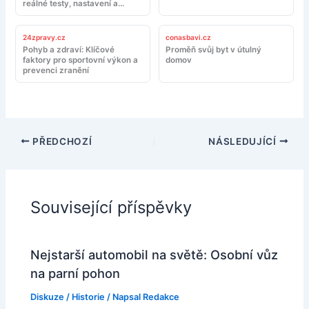
reálné testy, nastavení a
doporučení
24zpravy.cz
conasbavi.cz
Pohyb a zdraví: Klíčové
Proměň svůj byt v útulný
faktory pro sportovní výkon a
domov
prevenci zranění
PŘEDCHOZÍ
NÁSLEDUJÍCÍ
Související příspěvky
Nejstarší automobil na světě: Osobní vůz
na parní pohon
Diskuze
/
Historie
/ Napsal
Redakce