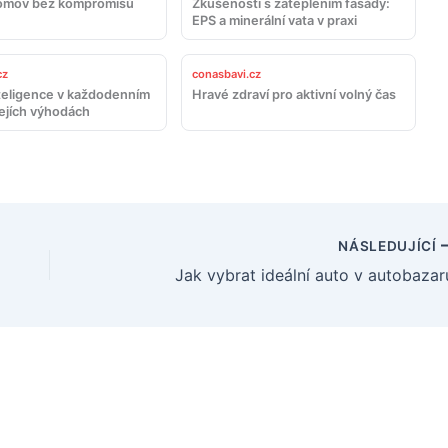
omov bez kompromisů
Zkušenosti s zateplením fasády:
EPS a minerální vata v praxi
cz
conasbavi.cz
teligence v každodenním
Hravé zdraví pro aktivní volný čas
jejích výhodách
NÁSLEDUJÍCÍ
Jak vybrat ideální auto v autobazar