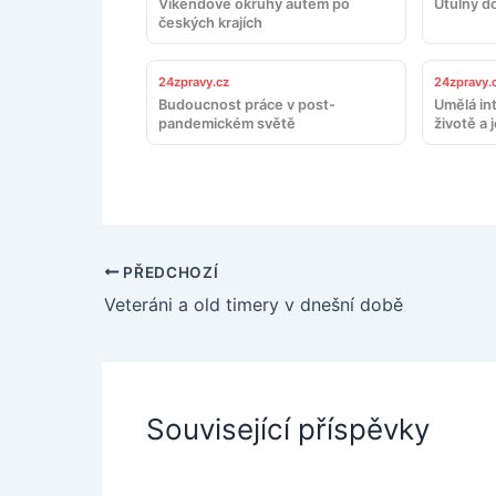
Víkendové okruhy autem po
Útulný d
českých krajích
24zpravy.cz
24zpravy.
Budoucnost práce v post-
Umělá in
pandemickém světě
životě a 
PŘEDCHOZÍ
Veteráni a old timery v dnešní době
Související příspěvky