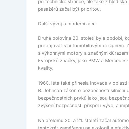
po technické stránce, ale také z hlediska
pasažérů začal být prioritou.
Další vývoj a modernizace
Druhá polovina 20. století byla období, k
propojovat s automobilovým designem. Za
s výkonnými motory a značným důrazem n
Evropské značky, jako BMW a Mercedes-B
kvality.
1960. léta také přinesla inovace v oblas
B. Johnson zákon o bezpečnosti silniční 
bezpečnostních prvků jako jsou bezpečno
zvýšení bezpečnosti přispěl i vývoj a im
Na přelomu 20. a 21. století začal autom
tentokrát zaměřenou na ekologii a efektiv