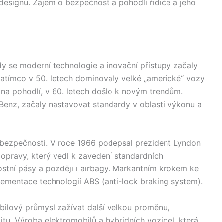
 designu. Zájem o bezpečnost a pohodlí řidiče a jeho
dy se moderní technologie a inovační přístupy začaly
tímco v 50. letech dominovaly velké „americké“ vozy
a pohodlí, v 60. letech došlo k novým trendům.
enz, začaly nastavovat standardy v oblasti výkonu a
ti bezpečnosti. V roce 1966 podepsal prezident Lyndon
dopravy, který vedl k zavedení standardních
stní pásy a později i airbagy. Markantním krokem ke
plementace technologií ABS (anti-lock braking system).
obilový průmysl zažívat další velkou proměnu,
itu. Výroba elektromobilů a hybridních vozidel, která