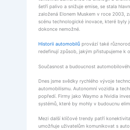
šetří palivo a snižuje emise, se stala hl
založená Elonem Muskem v roce 2003, zása
scénu technologické inovace, které byly 
dokonce nemožné.
Historii automobilů
provází také různorodé
redefinují způsob, jakým přistupujeme k 
Současnost a budoucnost automobilovéh
Dnes jsme svědky rychlého vývoje technolo
automobilismu. Autonomní vozidla a techn
popředí. Firmy jako Waymo a Nvidia inve
systémů, které by mohly v budoucnu elimi
Mezi další klíčové trendy patří konektivit
umožňuje uživatelům komunikovat s autom