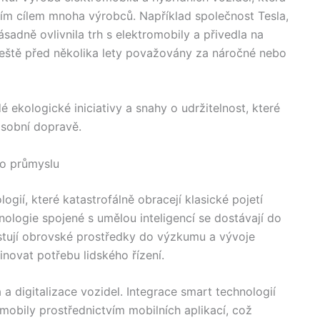
avním cílem mnoha výrobců. Například společnost Tesla,
dně ovlivnila trh s elektromobily a přivedla na
ještě před několika lety považovány za náročné nebo
 ekologické iniciativy a snahy o udržitelnost, které
osobní dopravě.
o průmyslu
gií, které katastrofálně obracejí klasické pojetí
ologie spojené s umělou inteligencí se dostávají do
stují obrovské prostředky do výzkumu a vývoje
novat potřebu lidského řízení.
a a digitalizace vozidel. Integrace smart technologií
obily prostřednictvím mobilních aplikací, což