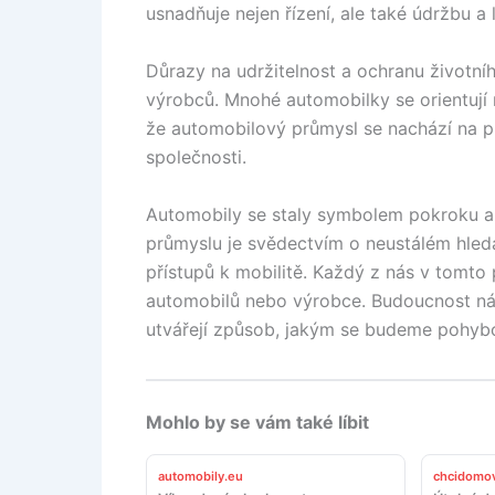
usnadňuje nejen řízení, ale také údržbu a
Důrazy na udržitelnost a ochranu životníh
výrobců. Mnohé automobilky se orientují na
že automobilový průmysl se nachází na p
společnosti.
Automobily se staly symbolem pokroku a
průmyslu je svědectvím o neustálém hled
přístupů k mobilitě. Každý z nás v tomto př
automobilů nebo výrobce. Budoucnost nám p
utvářejí způsob, jakým se budeme pohybo
Mohlo by se vám také líbit
automobily.eu
chcidomov