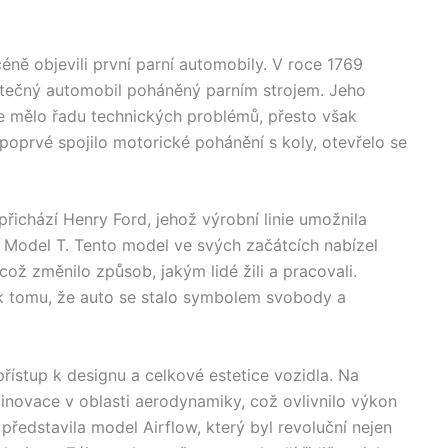
scéně objevili první parní automobily. V roce 1769
utečný automobil poháněný parním strojem. Jeho
ice mělo řadu technických problémů, přesto však
 poprvé spojilo motorické pohánění s koly, otevřelo se
přichází Henry Ford, jehož výrobní linie umožnila
 Model T. Tento model ve svých začátcích nabízel
což změnilo způsob, jakým lidé žili a pracovali.
 k tomu, že auto se stalo symbolem svobody a
přístup k designu a celkové estetice vozidla. Na
é inovace v oblasti aerodynamiky, což ovlivnilo výkon
ředstavila model Airflow, který byl revoluční nejen