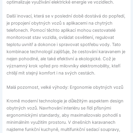
optimalizuje využívání elektrické energie ve vozidlech.
Další inovací, která se v poslední době dostává do popředí,
je propojení obytných vozů s aplikacemi na chytrých
telefonech. Pomocí těchto aplikací mohou cestovatelé
monitorovat stav vozidla, ovládat osvětlení, regulovat
teplotu uvnitř a dokonce i spravovat spotřebu vody. Tato
kombinace technologií zajišťuje, že cestování karavanem je
nejen pohodlné, ale také efektivní a ekologické. Což je
významný krok vpřed pro milovníky elektromobility, kteří
chtějí mít stejný komfort i na svých cestách.
Malá pozornost, velké výhody: Ergonomie obytných vozů
Kromě moderní technologie je důležitým aspektem design
obytných vozů. Navrhování interiéru se řídí přísnými
ergonomickými standardy, aby maximalizovalo pohodlí s
minimálním využitím prostoru. V dnešních karavanech
najdeme funkční kuchyně, multifunkční sedací soupravy,