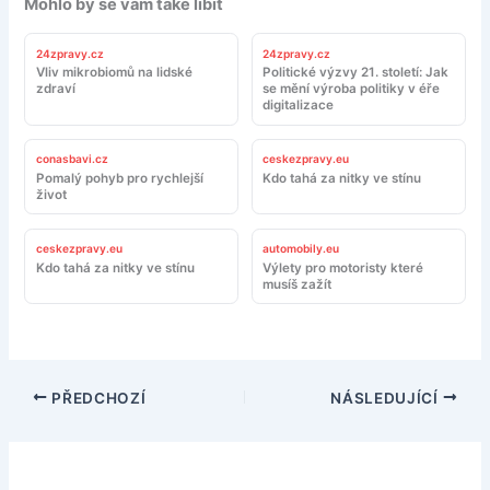
Mohlo by se vám také líbit
24zpravy.cz
24zpravy.cz
Vliv mikrobiomů na lidské
Politické výzvy 21. století: Jak
zdraví
se mění výroba politiky v éře
digitalizace
conasbavi.cz
ceskezpravy.eu
Pomalý pohyb pro rychlejší
Kdo tahá za nitky ve stínu
život
ceskezpravy.eu
automobily.eu
Kdo tahá za nitky ve stínu
Výlety pro motoristy které
musíš zažít
PŘEDCHOZÍ
NÁSLEDUJÍCÍ