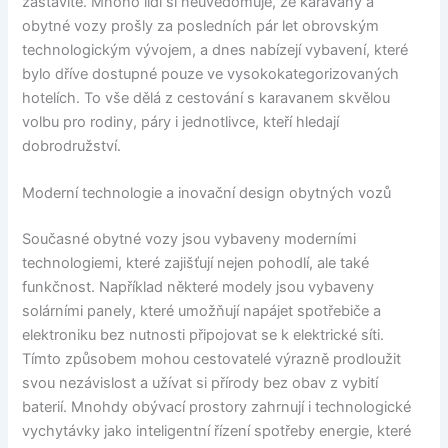
zastavíte. Mnoho lidí si neuvědomuje, že karavany a
obytné vozy prošly za posledních pár let obrovským
technologickým vývojem, a dnes nabízejí vybavení, které
bylo dříve dostupné pouze ve vysokokategorizovaných
hotelích. To vše dělá z cestování s karavanem skvělou
volbu pro rodiny, páry i jednotlivce, kteří hledají
dobrodružství.
Moderní technologie a inovační design obytných vozů
Současné obytné vozy jsou vybaveny moderními
technologiemi, které zajišťují nejen pohodlí, ale také
funkčnost. Například některé modely jsou vybaveny
solárními panely, které umožňují napájet spotřebiče a
elektroniku bez nutnosti připojovat se k elektrické síti.
Tímto způsobem mohou cestovatelé výrazně prodloužit
svou nezávislost a užívat si přírody bez obav z vybití
baterií. Mnohdy obývací prostory zahrnují i technologické
vychytávky jako inteligentní řízení spotřeby energie, které