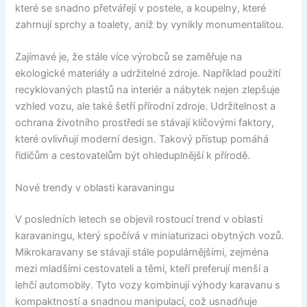
které se snadno přetvářejí v postele, a koupelny, které
zahrnují sprchy a toalety, aniž by vynikly monumentalitou.
Zajímavé je, že stále více výrobců se zaměřuje na
ekologické materiály a udržitelné zdroje. Například použití
recyklovaných plastů na interiér a nábytek nejen zlepšuje
vzhled vozu, ale také šetří přírodní zdroje. Udržitelnost a
ochrana životního prostředí se stávají klíčovými faktory,
které ovlivňují moderní design. Takový přístup pomáhá
řidičům a cestovatelům být ohleduplnější k přírodě.
Nové trendy v oblasti karavaningu
V posledních letech se objevil rostoucí trend v oblasti
karavaningu, který spočívá v miniaturizaci obytných vozů.
Mikrokaravany se stávají stále populárnějšími, zejména
mezi mladšími cestovateli a těmi, kteří preferují menší a
lehčí automobily. Tyto vozy kombinují výhody karavanu s
kompaktností a snadnou manipulací, což usnadňuje