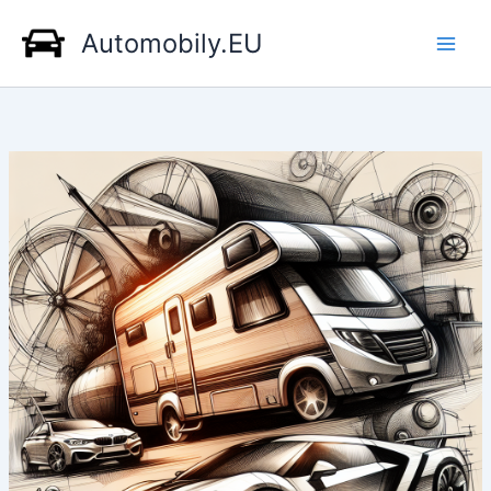
Přeskočit
Automobily.EU
na
obsah