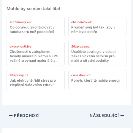
Mohlo by se vám také líbit
automobily.eu
chcidomov.cz
Co opravdu zkontrolovat v
Proměň svůj byt tak, aby v
autobazaru než podepíšeš
něm bylo dobře
zkusenosti.biz
24zpravy.cz
Zkušenosti s zateplením
Úspěšné strategie v oblasti
fasády minerální vatou a EPS:
zákaznického servisu pro
reálné srovnání materiálů a
malé a střední podniky
montáže
24zpravy.cz
conasbavi.cz
Jak efektivně řídit stres pro
Pohyb, který tě nabije energií
zlepšení duševního zdraví
PŘEDCHOZÍ
NÁSLEDUJÍCÍ