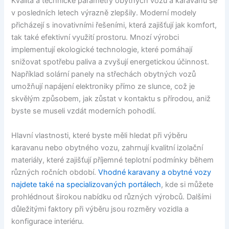
Kvalita a technické parametry obytných vozů a karavanů se
v posledních letech výrazně zlepšily. Moderní modely
přicházejí s inovativními řešeními, která zajišťují jak komfort,
tak také efektivní využití prostoru. Mnozí výrobci
implementují ekologické technologie, které pomáhají
snižovat spotřebu paliva a zvyšují energetickou účinnost.
Například solární panely na střechách obytných vozů
umožňují napájení elektroniky přímo ze slunce, což je
skvělým způsobem, jak zůstat v kontaktu s přírodou, aniž
byste se museli vzdát moderních pohodlí.
Hlavní vlastnosti, které byste měli hledat při výběru
karavanu nebo obytného vozu, zahrnují kvalitní izolační
materiály, které zajišťují příjemné teplotní podmínky během
různých ročních období.
Vhodné karavany a obytné vozy
najdete také na specializovaných portálech
, kde si můžete
prohlédnout širokou nabídku od různých výrobců. Dalšími
důležitými faktory při výběru jsou rozměry vozidla a
konfigurace interiéru.