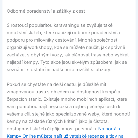
Odborné poradenství a zážitky z cest
S rostoucí popularitou karavaningu se zvyšuje také
množství služeb, které nabízejí odborné poradenství a
podporu pro milovníky cestování. Mnohé společnosti
organizují workshopy, kde se můžete naučit, jak správně
zacházet s obytnými vozy, jak plánovat trasy nebo vybírat
nejlepší kempy. Tyto akce jsou skvělým způsobem, jak se
seznámit s ostatními nadšenci a rozšířit si obzory.
Pokud se chystáte na delší cestu, je důležité mít
zmapovanou trasu s ohledem na dostupnost kempů a
čerpacích stanic. Existuje mnoho mobilních aplikací, které
vám pomohou najít nejsnazší a nejbezpečnější cestu k
vašemu cíli, stejně jako specializované weby, které hodnotí
kempy na základě různých kritérií, jako je čistota,
dostupnost služeb či příjemnost personálu.
Na portálu
Kempy Online můžete najít uživatelské recenze a tipy na