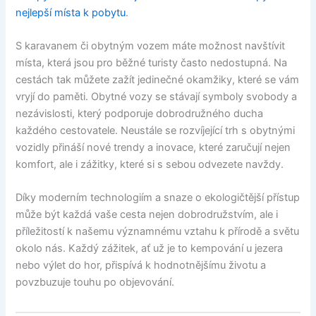
nejlepší místa k pobytu
.
S karavanem či obytným vozem máte možnost navštívit
místa, která jsou pro běžné turisty často nedostupná. Na
cestách tak můžete zažít jedinečné okamžiky, které se vám
vryjí do paměti. Obytné vozy se stávají symboly svobody a
nezávislosti, který podporuje dobrodružného ducha
každého cestovatele. Neustále se rozvíjející trh s obytnými
vozidly přináší nové trendy a inovace, které zaručují nejen
komfort, ale i zážitky, které si s sebou odvezete navždy.
Díky moderním technologiím a snaze o ekologičtější přístup
může být každá vaše cesta nejen dobrodružstvím, ale i
příležitostí k našemu významnému vztahu k přírodě a světu
okolo nás. Každý zážitek, ať už je to kempování u jezera
nebo výlet do hor, přispívá k hodnotnějšímu životu a
povzbuzuje touhu po objevování.