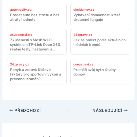
automobily.eu
chcidomov.cz
Prodat auto bez stresu a bez
Vybavení domácnosti které
ztráty hodnoty
skutečně funguje
zkusenosti.biz
24zpravy.cz
Zkušenosti s Mesh Wi-Fi
Jak se obléct podle aktuálních
systémem TP-Link Deco X60:
módních trendů
reálné testy, nastavení a
doporučení
24zpravy.cz
conasbavi.cz
Pohyb a zdraví: Klíčové
Proměň svůj byt v útulný
faktory pro sportovní výkon a
domov
prevenci zranění
PŘEDCHOZÍ
NÁSLEDUJÍCÍ