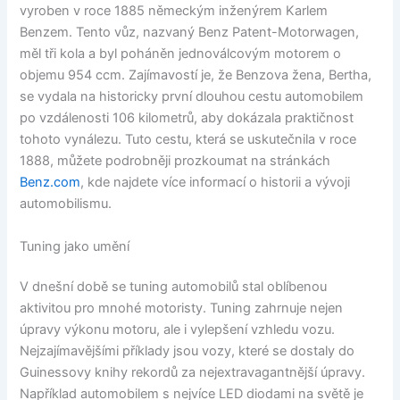
vyroben v roce 1885 německým inženýrem Karlem
Benzem. Tento vůz, nazvaný Benz Patent-Motorwagen,
měl tři kola a byl poháněn jednoválcovým motorem o
objemu 954 ccm. Zajímavostí je, že Benzova žena, Bertha,
se vydala na historicky první dlouhou cestu automobilem
po vzdálenosti 106 kilometrů, aby dokázala praktičnost
tohoto vynálezu. Tuto cestu, která se uskutečnila v roce
1888, můžete podrobněji prozkoumat na stránkách
Benz.com
, kde najdete více informací o historii a vývoji
automobilismu.
Tuning jako umění
V dnešní době se tuning automobilů stal oblíbenou
aktivitou pro mnohé motoristy. Tuning zahrnuje nejen
úpravy výkonu motoru, ale i vylepšení vzhledu vozu.
Nejzajímavějšími příklady jsou vozy, které se dostaly do
Guinessovy knihy rekordů za nejextravagantnější úpravy.
Například automobilem s nejvíce LED diodami na světě je