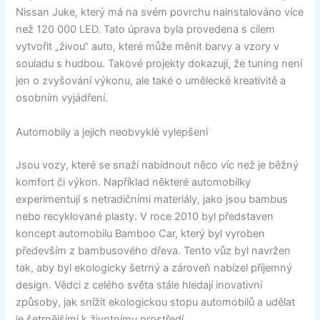
Nissan Juke, který má na svém povrchu nainstalováno více
než 120 000 LED. Tato úprava byla provedena s cílem
vytvořit „živou“ auto, které může měnit barvy a vzory v
souladu s hudbou. Takové projekty dokazují, že tuning není
jen o zvyšování výkonu, ale také o umělecké kreativitě a
osobním vyjádření.
Automobily a jejich neobvyklé vylepšení
Jsou vozy, které se snaží nabídnout něco víc než je běžný
komfort či výkon. Například některé automobilky
experimentují s netradičními materiály, jako jsou bambus
nebo recyklované plasty. V roce 2010 byl představen
koncept automobilu Bamboo Car, který byl vyroben
především z bambusového dřeva. Tento vůz byl navržen
tak, aby byl ekologicky šetrný a zároveň nabízel příjemný
design. Vědci z celého světa stále hledají inovativní
způsoby, jak snížit ekologickou stopu automobilů a udělat
je šetrnějšími k životnímu prostředí.