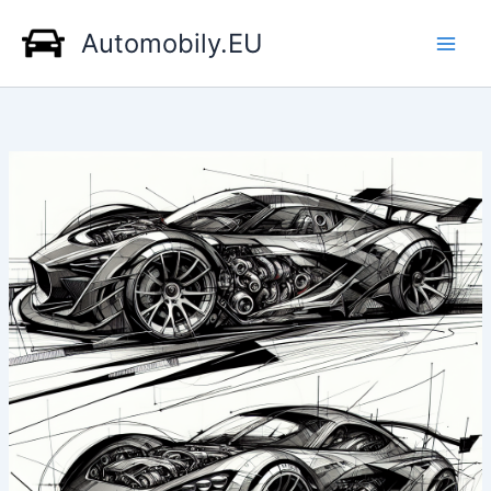
Přeskočit
Automobily.EU
na
obsah