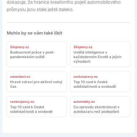
dokazuje, že hranice kreativního pojetí automobilového
průmyslu jsou stále ještě daleko.
Mohlo by se vám také líbit
24zpravy.cz
24zpravy.cz
Budoucnost práce v post-
Umělá inteligence v
pandemickém světě
každodenním životě a jejích
výhodách
conasbavi.cz
ceskezpravy.eu
Hravé zdraví pro aktivní volný
Top 10 cest k české
čas
soběstačnosti a svobodě
ceskezpravy.eu
automobily.eu
Top 10 cest k české
Co opravdu zkontrolovat v
soběstačnosti a svobodě
autobazaru než podepíšeš