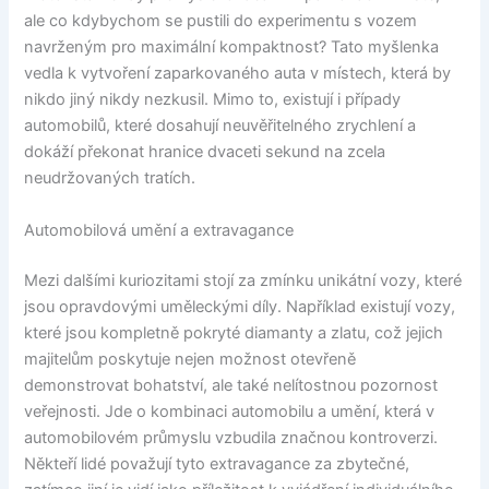
ale co kdybychom se pustili do experimentu s vozem
navrženým pro maximální kompaktnost? Tato myšlenka
vedla k vytvoření zaparkovaného auta v místech, která by
nikdo jiný nikdy nezkusil. Mimo to, existují i případy
automobilů, které dosahují neuvěřitelného zrychlení a
dokáží překonat hranice dvaceti sekund na zcela
neudržovaných tratích.
Automobilová umění a extravagance
Mezi dalšími kuriozitami stojí za zmínku unikátní vozy, které
jsou opravdovými uměleckými díly. Například existují vozy,
které jsou kompletně pokryté diamanty a zlatu, což jejich
majitelům poskytuje nejen možnost otevřeně
demonstrovat bohatství, ale také nelítostnou pozornost
veřejnosti. Jde o kombinaci automobilu a umění, která v
automobilovém průmyslu vzbudila značnou kontroverzi.
Někteří lidé považují tyto extravagance za zbytečné,