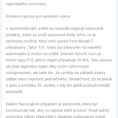
nejotrlejšího motoristu.
Extrémní úpravy pro extrémní výkon
V automobilovém světě se neustále objevují neobvyklé
projekty, které se snaží posunout limity toho, co je
technicky možné. Mezi nimi vyniká Ford Model T,
přezdívaný „Tator Tot“, který byl přetvořen na největší
automobilový motor na světě. Srdcem tohoto vozu je
motor typu V12, jehož objem přesahuje 10 litrů. Tato úprava
se stala legendou nejen díky svým výkonovým
schopnostem, ale také tím, že vznikla na základě snahy
udělat něco naprosto jedinečného. Skutečnost, že se jedná
o auto z počátku 20. století, z něj činí ještě podivuhodnější
exemplář.
Dalším fascinujícím případem je automobil, který byl
konstruován tak, aby co nejvíce šetřil prostor. Snad každý
motorista někdy přemýšlel o ideálním parkovacím místě,