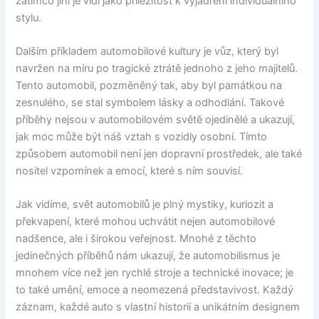
zatímco jiní je vidí jako příležitost k vyjádření individuálního
stylu.
Dalším příkladem automobilové kultury je vůz, který byl
navržen na míru po tragické ztrátě jednoho z jeho majitelů.
Tento automobil, pozměněný tak, aby byl památkou na
zesnulého, se stal symbolem lásky a odhodlání. Takové
příběhy nejsou v automobilovém světě ojedinělé a ukazují,
jak moc může být náš vztah s vozidly osobní. Tímto
způsobem automobil není jen dopravní prostředek, ale také
nositel vzpomínek a emocí, které s ním souvisí.
Jak vidíme, svět automobilů je plný mystiky, kuriozit a
překvapení, které mohou uchvátit nejen automobilové
nadšence, ale i širokou veřejnost. Mnohé z těchto
jedinečných příběhů nám ukazují, že automobilismus je
mnohem více než jen rychlé stroje a technické inovace; je
to také umění, emoce a neomezená představivost. Každý
záznam, každé auto s vlastní historií a unikátním designem