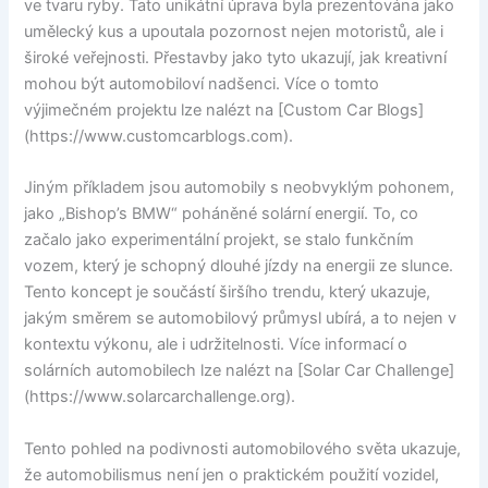
ve tvaru ryby. Tato unikátní úprava byla prezentována jako
umělecký kus a upoutala pozornost nejen motoristů, ale i
široké veřejnosti. Přestavby jako tyto ukazují, jak kreativní
mohou být automobiloví nadšenci. Více o tomto
výjimečném projektu lze nalézt na [Custom Car Blogs]
(https://www.customcarblogs.com).
Jiným příkladem jsou automobily s neobvyklým pohonem,
jako „Bishop’s BMW“ poháněné solární energií. To, co
začalo jako experimentální projekt, se stalo funkčním
vozem, který je schopný dlouhé jízdy na energii ze slunce.
Tento koncept je součástí širšího trendu, který ukazuje,
jakým směrem se automobilový průmysl ubírá, a to nejen v
kontextu výkonu, ale i udržitelnosti. Více informací o
solárních automobilech lze nalézt na [Solar Car Challenge]
(https://www.solarcarchallenge.org).
Tento pohled na podivnosti automobilového světa ukazuje,
že automobilismus není jen o praktickém použití vozidel,