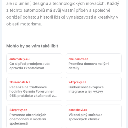
ale i o umění, designu a technologických inovacích. Každý
z těchto automobilů má svůj vlastní příběh a společně
odrážejí bohatou historii lidské vynalézavosti a kreativity v
oblasti motorismu.
Mohlo by se vám také líbit
automobily.eu
chcidomov.cz
Co si před prodejem auta
Proměna domova malými
opravdu zkontrolovat
detaily
zkusenosti.biz
24zpravy.cz
Recenze na triatlonové
Budoucnost evropské
hodinky Garmin Forerunner
integrace a její výzvy
955: praktické zkušenosti z
tréninku a závodů
24zpravy.cz
conasbavi.cz
Prevence chronických
Víkend plný smíchu a
onemocnění v moderní
společných chvilek
společnosti