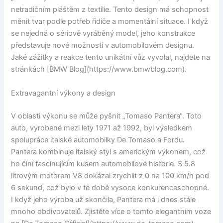
netradičním pláštěm z textilie. Tento design má schopnost
měnit tvar podle potřeb řidiče a momentální situace. I když
se nejedná o sériově vyráběný model, jeho konstrukce
představuje nové možnosti v automobilovém designu.
Jaké zážitky a reakce tento unikátní vůz vyvolal, najdete na
stránkách [BMW Blog](https://www.bmwblog.com).
Extravagantní výkony a design
V oblasti výkonu se může pyšnit „Tomaso Pantera“. Toto
auto, vyrobené mezi lety 1971 až 1992, byl výsledkem
spolupráce italské automobilky De Tomaso a Fordu.
Pantera kombinuje italský styl s americkým výkonem, což
ho činí fascinujícím kusem automobilové historie. S 5.8
litrovým motorem V8 dokázal zrychlit z 0 na 100 km/h pod
6 sekund, což bylo v té době vysoce konkurenceschopné.
I když jeho výroba už skončila, Pantera má i dnes stále
mnoho obdivovatelů. Zjistěte více o tomto elegantním voze