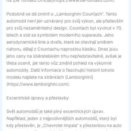
na [De Tomaso Official](https://www.de-tomaso.com).
Podobně se dá zmínit o „Lamborghini Countach“. Tento
automobil není jen uznávaný pro svůj výkon, ale především
pro svůj nezaměnitelný design. Countach byl vyvinut v 70.
letech a stal se symbolem moderního superauta. Jeho
aerodynamické linie a dveře, které se otevírají směrem
nahoru, dělají z Countachu naprostou klasiku. Dnes jsou
jeho ceny na sběratelském trhu nepředstavitelné, avšak je
třeba ocenit, jak tento vůz změnil pohled na výkonné
automobily. Další informace o fascinující historii tohoto
modelu najdete na stránkách [Lamborghini]
(https://www.lamborghini.com).
Excentrické úpravy a přestavby
Svět automobilů je také plný excentrických úprav.
Například, jeden z nejpodivnějších automobilů, který byl
kdy přestavěn, je „Chevrolet Impala“ s přestavbou na auto