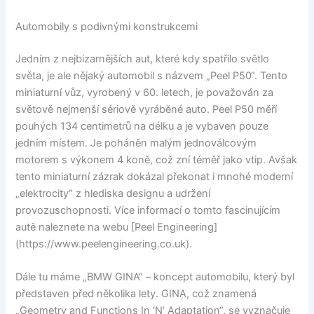
Automobily s podivnými konstrukcemi
Jedním z nejbizarnějších aut, které kdy spatřilo světlo
světa, je ale nějaký automobil s názvem „Peel P50“. Tento
miniaturní vůz, vyrobený v 60. letech, je považován za
světově nejmenší sériově vyráběné auto. Peel P50 měří
pouhých 134 centimetrů na délku a je vybaven pouze
jedním místem. Je poháněn malým jednoválcovým
motorem s výkonem 4 koně, což zní téměř jako vtip. Avšak
tento miniaturní zázrak dokázal překonat i mnohé moderní
„elektrocity“ z hlediska designu a udržení
provozuschopnosti. Více informací o tomto fascinujícím
autě naleznete na webu [Peel Engineering]
(https://www.peelengineering.co.uk).
Dále tu máme „BMW GINA“ – koncept automobilu, který byl
představen před několika lety. GINA, což znamená
„Geometry and Functions In ‘N’ Adaptation“, se vyznačuje