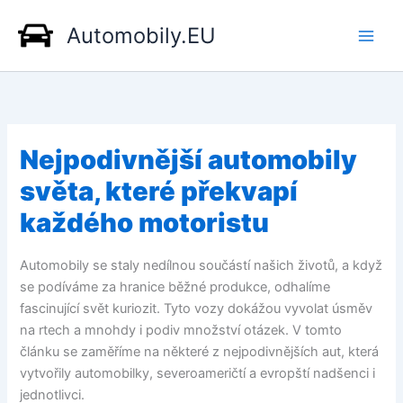
Přeskočit
Automobily.EU
na
obsah
Nejpodivnější automobily
světa, které překvapí
každého motoristu
Automobily se staly nedílnou součástí našich životů, a když
se podíváme za hranice běžné produkce, odhalíme
fascinující svět kuriozit. Tyto vozy dokážou vyvolat úsměv
na rtech a mnohdy i podiv množství otázek. V tomto
článku se zaměříme na některé z nejpodivnějších aut, která
vytvořily automobilky, severoameričtí a evropští nadšenci i
jednotlivci.