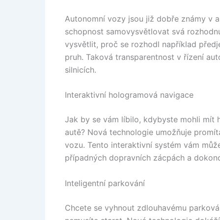
Autonomní vozy jsou již dobře známy v au
schopnost samovysvětlovat svá rozhodnut
vysvětlit, proč se rozhodl například předj
pruh. Taková transparentnost v řízení au
silnicích.
Interaktivní hologramová navigace
Jak by se vám líbilo, kdybyste mohli mí
autě? Nová technologie umožňuje promíta
vozu. Tento interaktivní systém vám může 
případných dopravních zácpách a dokonc
Inteligentní parkování
Chcete se vyhnout zdlouhavému parkován