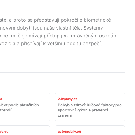
tě, a proto se představují pokročilé biometrické
, novým dobytí jsou naše vlastní těla. Systémy
nce obličeje dávají přístup jen oprávněným osobám.
vozidla a přispívají k většímu pocitu bezpečí.
cz
24zpravy.cz
léct podle aktuálních
Pohyb a zdraví: Klíčové faktory pro
trendů
sportovní výkon a prevenci
zranění
vy.eu
automobily.eu