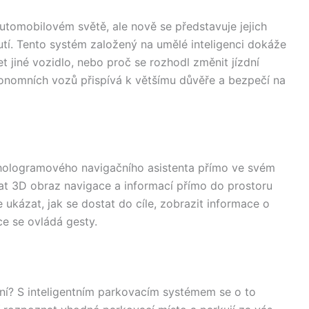
tomobilovém světě, ale nově se představuje jejich
í. Tento systém založený na umělé inteligenci dokáže
et jiné vozidlo, nebo proč se rozhodl změnit jízdní
tonomních vozů přispívá k většímu důvěře a bezpečí na
t hologramového navigačního asistenta přímo ve svém
t 3D obraz navigace a informací přímo do prostoru
ukázat, jak se dostat do cíle, zobrazit informace o
e se ovládá gesty.
í? S inteligentním parkovacím systémem se o to