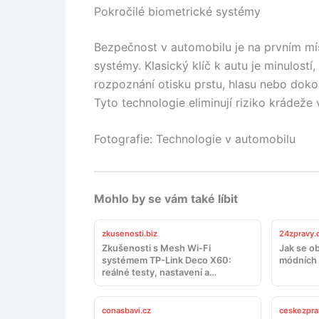
Pokročilé biometrické systémy
Bezpečnost v automobilu je na prvním mís
systémy. Klasický klíč k autu je minulostí
rozpoznání otisku prstu, hlasu nebo doko
Tyto technologie eliminují riziko krádeže 
Fotografie: Technologie v automobilu
Mohlo by se vám také líbit
zkusenosti.biz
24zpravy.
Zkušenosti s Mesh Wi-Fi
Jak se ob
systémem TP-Link Deco X60:
módních 
reálné testy, nastavení a
doporučení
conasbavi.cz
ceskezpra