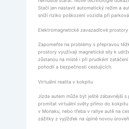
nemusíte starat. Nové technologie dokáží
Stačí jen nastavit automatický režim a au
sníží riziko poškození vozidla při parková
Elektromagnetické zavazadlové prostory
Zapomeňte na problémy s přepravou těžk
prostory využívají magnetické síly k udr
zůstanou na místě i při prudkém zatáčení 
pohodlí a bezpečnosti cestujících.
Virtuální realita v kokpitu
Jízda autem může být ještě zábavnější s 
promítat virtuální světy přímo do kokpitu
v Monaku, nebo třeba v rallye autě na cest
zážitky z vyjížďek na úplně novou úroveň