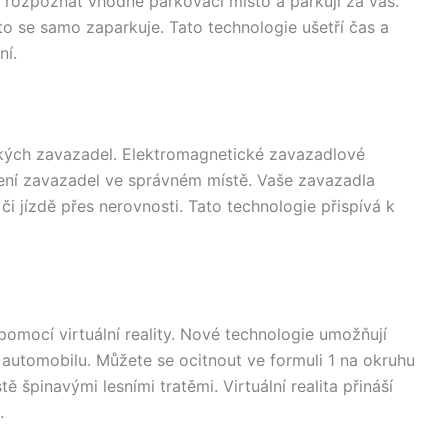
 rozpoznat vhodné parkovací místo a parkují za vás.
to se samo zaparkuje. Tato technologie ušetří čas a
ní.
ých zavazadel. Elektromagnetické zavazadlové
žení zavazadel ve správném místě. Vaše zavazadla
či jízdě přes nerovnosti. Tato technologie přispívá k
pomocí virtuální reality. Nové technologie umožňují
 automobilu. Můžete se ocitnout ve formuli 1 na okruhu
ě špinavými lesními tratěmi. Virtuální realita přináší
.