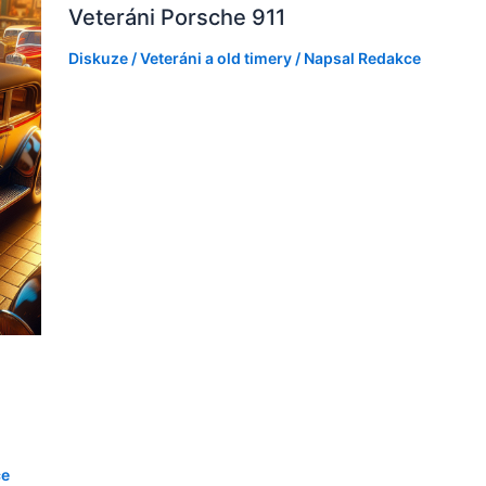
Veteráni Porsche 911
Diskuze
/
Veteráni a old timery
/ Napsal
Redakce
ce