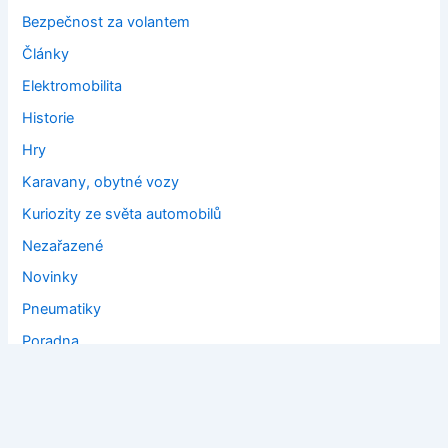
Bezpečnost za volantem
Články
Elektromobilita
Historie
Hry
Karavany, obytné vozy
Kuriozity ze světa automobilů
Nezařazené
Novinky
Pneumatiky
Poradna
Prodej aut
Tipy
Tipy na výlety