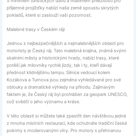
S minimem turistických davů a maximem příležitostí pro
příjemné projížďky nabízí naše země spoustu skrytých
pokladů, které si zaslouží vaši pozornost.
Malebné trasy v Českém ráji
Jednou z nejbezpečnějších a nejmalebnějších oblastí pro
motoristy je Český ráj. Tato malebná krajina, známá svými
skalními městy a historickými hrady, nabízí trasy, které
potěší jak milovníky rychlé jízdy, tak i ty, kteří dávají
přednost klidnějšímu tempu. Silnice vedoucí kolem
Kozákova a Turnova jsou zejména vyhledávané pro své
oblouky a dramatické výhledy na přírodu. Zajímavým
faktem je, že Český ráj byl prohlášen za geopark UNESCO,
což svědčí o jeho významu a kráse.
V této oblasti si můžete také zpestřit den návštěvou jedné
z mnoha místních restaurací, kde ochutnáte tradiční české
pokrmy s moderovanými víny. Pro motory s přehnanou