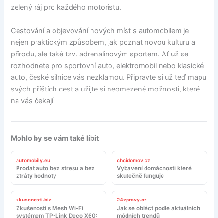
zelený ráj pro každého motoristu.
Cestování a objevování nových míst s automobilem je
nejen praktickým způsobem, jak poznat novou kulturu a
přírodu, ale také tzv. adrenalinovým sportem. Ať už se
rozhodnete pro sportovní auto, elektromobil nebo klasické
auto, české silnice vás nezklamou. Připravte si už teď mapu
svých příštích cest a užijte si neomezené možnosti, které
na vás čekají.
Mohlo by se vám také líbit
automobily.eu
chcidomov.cz
Prodat auto bez stresu a bez
Vybavení domácnosti které
ztráty hodnoty
skutečně funguje
zkusenosti.biz
24zpravy.cz
Zkušenosti s Mesh Wi-Fi
Jak se obléct podle aktuálních
systémem TP-Link Deco X60:
módních trendů