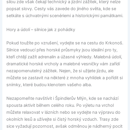
silou zde však čekají technický a jízdní zážitek, který nelze
popsat slovy. Cesty vás zavede do jiného světa, kde se
setkáte s úchvatnými scenériemi a historickými památkami.
Hory a údolí – silnice jak z pohádky
Pokud toužíte po vzrušení, vydejte se na cestu do Krkonoš.
Silnice vedoucí přes horské průsmyky jsou ideální pro ty,
kteří chtějí zažít adrenalin a úžasné výhledy. Malebná údolí,
dramatické horské vrcholy a malebné vesničky vám zařídí
nezapomenutelný zážitek. Nejen, že si užijete jízdu, ale
můžete se zastavit na některé z mnoha vyhlídek a pořídit si
snímky, které budou klenotem vašeho alba.
Nezapomeňte navštívit i Špindlerův Mlýn, kde se nachází
spousta aktivit během celého roku. Po výletu na vrchol
můžete relaxovat v lázních nebo se vydejte na výpravu do
okolních lesů a užívejte si čistý horský vzduch. Trasy zde
sice vyžadují pozornost, avšak odměnou je nádherný pocit