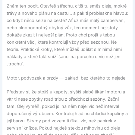
Znám ten pocit. Otevřeš střechu, cítíš tu směs oleje, mokré
trávy a nového plánu na cestu… a pak ti probleskne hlavou:
co když něco selže na cestě? Ať už máš malý campervan,
nebo plnohodnotný obytný vůz, ten moment nejistoty
dokáže zkazit i nejlepší plán. Proto chci projít s tebou
konkrétní věci, které kontroluji vždy před sezonou. Ne
teorie. Praktické kroky, které můžeš udělat s minimálními
náklady a které fakt sníží šanci na poruchu o víc než jen
„trochu“.
Motor, podvozek a brzdy — základ, bez kterého to nejede
Představ si, že stojíš u kapoty, slyšíš slabé tikání motoru a
vítr ti nese zbytky road tripu z předchozí sezóny. Začni
tam. Olej vyměň, pokud jsi na něm najel víc než interval
doporučený výrobcem. Kontroluj hladinu chladicí kapaliny a
její barvu. Skvrny pod vozem ti říkají víc, než papírek v
servisní knížce. Pokud najdeš steklou mlhovinu od oleje