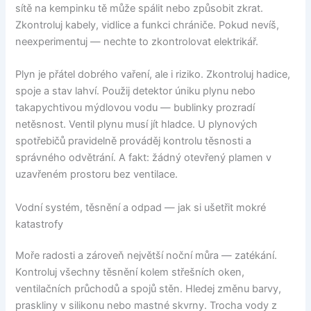
sítě na kempinku tě může spálit nebo způsobit zkrat.
Zkontroluj kabely, vidlice a funkci chrániče. Pokud nevíš,
neexperimentuj — nechte to zkontrolovat elektrikář.
Plyn je přátel dobrého vaření, ale i riziko. Zkontroluj hadice,
spoje a stav lahví. Použij detektor úniku plynu nebo
takapychtivou mýdlovou vodu — bublinky prozradí
netěsnost. Ventil plynu musí jít hladce. U plynových
spotřebičů pravidelně prováděj kontrolu těsnosti a
správného odvětrání. A fakt: žádný otevřený plamen v
uzavřeném prostoru bez ventilace.
Vodní systém, těsnění a odpad — jak si ušetřit mokré
katastrofy
Moře radosti a zároveň největší noční můra — zatékání.
Kontroluj všechny těsnění kolem střešních oken,
ventilačních průchodů a spojů stěn. Hledej změnu barvy,
praskliny v silikonu nebo mastné skvrny. Trocha vody z