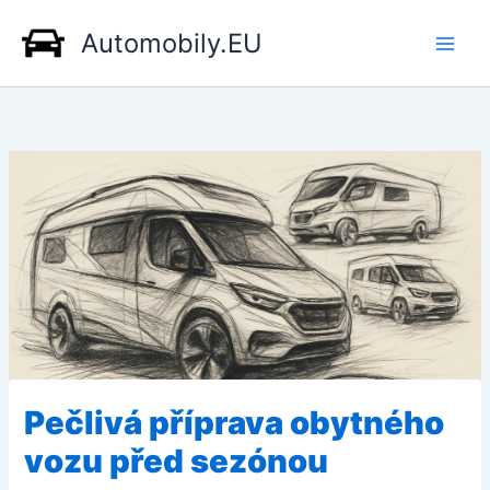
Přeskočit
Automobily.EU
na
obsah
Pečlivá příprava obytného
vozu před sezónou