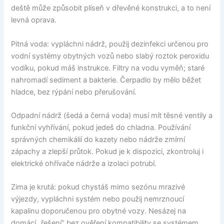
deště může způsobit plíseň v dřevěné konstrukci, a to není
levná oprava.
Pitná voda: vypláchni nádrž, použij dezinfekci určenou pro
vodní systémy obytných vozů nebo slabý roztok peroxidu
vodíku, pokud máš instrukce. Filtry na vodu vyměň; staré
nahromadí sediment a bakterie. Čerpadlo by mělo běžet
hladce, bez rýpání nebo přerušování.
Odpadní nádrž (šedá a černá voda) musí mít těsné ventily a
funkční vyhřívání, pokud jedeš do chladna. Používání
správných chemikálií do kazety nebo nádrže zmírní
zápachy a zlepší průtok. Pokud je k dispozici, zkontroluj i
elektrické ohřívače nádrže a izolaci potrubí.
Zima je krutá: pokud chystáš mimo sezónu mrazivé
výjezdy, vypláchni systém nebo použij nemrznoucí
kapalinu doporučenou pro obytné vozy. Nesázej na
domácí „řešení“ bez ověření kompatibility se systémem.