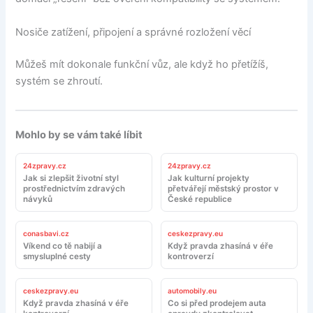
Nosiče zatížení, připojení a správné rozložení věcí
Můžeš mít dokonale funkční vůz, ale když ho přetížíš,
systém se zhroutí.
Mohlo by se vám také líbit
24zpravy.cz
24zpravy.cz
Jak si zlepšit životní styl
Jak kulturní projekty
prostřednictvím zdravých
přetvářejí městský prostor v
návyků
České republice
conasbavi.cz
ceskezpravy.eu
Víkend co tě nabijí a
Když pravda zhasíná v éře
smysluplné cesty
kontroverzí
ceskezpravy.eu
automobily.eu
Když pravda zhasíná v éře
Co si před prodejem auta