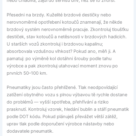
nebo chladiva, zajdi do servisu dřív, než se to zhorší.
Přesedni na brzdy. Kuželité brzdové destičky nebo
nerovnoměrné opotřebení kotoučů znamenají, že někde
brzdový systém nerovnoměrně pracuje. Zkontroluj tloušťku
destiček, stav kotoučů a netěsnosti v brzdových hadicích.
U starších vozů zkontroluj i brzdovou kapalinu;
absorbovala vzdušnou vlhkost? Pokud ano, měň ji. A
pamatuj: po výměně kol dotáhni šrouby podle tahu
výrobce a pak zkontroluj utahovací moment znovu po
prvních 50–100 km.
Pneumatiky jsou často přehlížené. Tlak neodpovídající
zatížení obytného vozu s plnou výbavou tě rychle dostane
do problémů — vyšší spotřeba, přehřívání a riziko
prasknutí. Kontroluj vzorek, hledání bublin a stáří pneumatik
podle DOT kódu. Pokud plánuješ převážet větší zátěž,
uprav tlak podle doporučení výrobce nástavby nebo
dodavatele pneumatik.