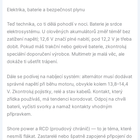
Elektrika, baterie a bezpečnost plynu
Teď technika, co ti dělá pohodlí v noci. Baterie je srdce
elektrosystému. U olověných akumulátorů změř téměř bez
zatížení napětí; 12,6 V značí plné nabití, pod 12,2 V je třeba
dobit. Pokud máš trakční nebo gelové baterie, zkontroluj
speciální doporučení výrobce. Multimetr je malá věc, ale
dokáže ti ušetřit trápení.
Dále se podívej na nabíjecí systém: alternátor musí dodávat
správné napětí při běhu motoru, obvykle kolem 13,8–14,4
V. Zkontroluj pojistky, relé a stav kabelů. Kontakt, který
zřídka používáš, má tendenci korodovat. Odpoj na chvíli
baterii, vyčisti svorky a namaž kontakty vhodným
přípravkem.
Shore power a RCD (proudový chránič) — to je téma, které
nesmíš flákat. Zastarelé nebo špatně zapojené připojení do