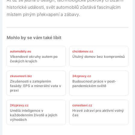
Ať už se jedná o design, technologické pokroky či bizarní
historické události, svět automobilů zůstává fascinujícím
místem plným překvapení a zábavy.
Mohlo by se vám také líbit
automobily.eu
chcidomov.cz
Víkendové okruhy autem po
Útulný domov bez kompromisů
českých krajích
zkusenosti.biz
24zpravy.cz
Zkušenosti s zateplením
Budoucnost práce v post-
fasády: EPS a minerální vata v
pandemickém světě
praxi
24zpravy.cz
conasbavi.cz
Umělá inteligence v
Hravé zdraví pro aktivní volný
každodenním životě a jejích
čas
výhodách