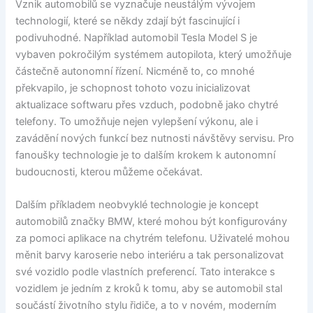
Vznik automobilů se vyznačuje neustálým vývojem
technologií, které se někdy zdají být fascinující i
podivuhodné. Například automobil Tesla Model S je
vybaven pokročilým systémem autopilota, který umožňuje
částečně autonomní řízení. Nicméně to, co mnohé
překvapilo, je schopnost tohoto vozu inicializovat
aktualizace softwaru přes vzduch, podobně jako chytré
telefony. To umožňuje nejen vylepšení výkonu, ale i
zavádění nových funkcí bez nutnosti návštěvy servisu. Pro
fanoušky technologie je to dalším krokem k autonomní
budoucnosti, kterou můžeme očekávat.
Dalším příkladem neobvyklé technologie je koncept
automobilů značky BMW, které mohou být konfigurovány
za pomoci aplikace na chytrém telefonu. Uživatelé mohou
měnit barvy karoserie nebo interiéru a tak personalizovat
své vozidlo podle vlastních preferencí. Tato interakce s
vozidlem je jedním z kroků k tomu, aby se automobil stal
součástí životního stylu řidiče, a to v novém, moderním