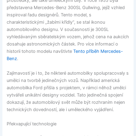
prostředky, ale také uměleckými díly. V roce 1955 byla
představena Mercedes-Benz 300SL Gullwing, jejíž vzhled
inspiroval řadu designérů. Tento model, s
charakteristickými „žabími křídly“, se stal ikonou
automobilového designu. V současnosti je 300SL
vyhledávaným sběratelským vozem, jehož cena na aukcích
dosahuje astronomických částek. Pro více informací o
historii tohoto modelu navštivte
Tento příběh Mercedes-
Benz
.
Zajímavostí je i to, že některé automobilky spolupracovaly s
umělci na tvorbě jedinečných vozů. Například americká
automobilka Ford přišla s projektem, v rámci něhož umělci
vytvářeli unikátní designy vozidel. Tato jedinečná spojení
dokazují, že automobilový svět může být rozhraním nejen
technických dovedností, ale i uměleckého vyjádření.
Překvapující technologie