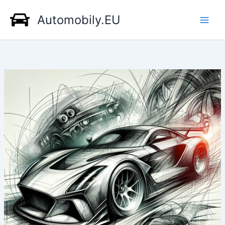
Přeskočit
Automobily.EU
na
obsah