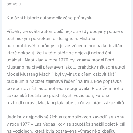
smyslu.
Kuriózní historie automobilového průmyslu
Příběhy ze světa automobilů nejsou vždy spojeny pouze s
technickým pokrokem či designem. Historie
automobilového průmyslu je zasvěcená mnoha kuriozitám,
které dokazují, že i v této sféře se objevují netradiční
události. Například v roce 1970 byl známý model Ford
Mustang na chvíli přestaven jako… prakticky nákladní auto!
Model Mustang Mach 1 byl vyvinut s cílem oslovit širší
publikum a nabízet zajímavé řešení na trhu, kde poptávka
po sportovních automobilech stagnovala. Protože mnoho
zákazníků toužilo po praktických vozidlech, Ford se
rozhodl upravit Mustang tak, aby splňoval přání zákazníků.
Jedním z nejpodivnějších automobilových závodů se konal
v roce 1977 v Las Vegas, kdy se soutěžící snažili dojet k cíli
na vozidlech, která byla postavena výhradně z kbelíků.