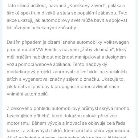
Tato šílená událost, nazvaná „Kbelíkový závod“, přilákala
široké spektrum diváků a stala se populární zábavou. Tyto
akce ukazují, jak automobilový svět může bavit a spojovat
lidi různými nečekanými způsoby.
Dalším případem je bizarní snaha automobilky Volkswagen
prodat model VW Beetle s názvem „Žáby zklamání“, který
měl hráčům nabídnout možnost manipulovat s designem
vozu pomocí webové aplikace. Tento neobvyklý
marketingový projekt zahrnoval sdílení videí na sociálních
sítích a vygeneroval značný zájem o značku. Ukazuje to,
jak kreativní přístupy k propagaci mohou ovlivnit naše
vnímání automobilů.
Z celkového pohledu automobilový průmysl skrývá mnoho
fascinujících příběhů, které dokážou oslovit příznivce
motorismu. Během vývoje a inovací se objevuje celá řada
kuriozit a zábavných faktů, které činí tuto sféru výjimečnou.