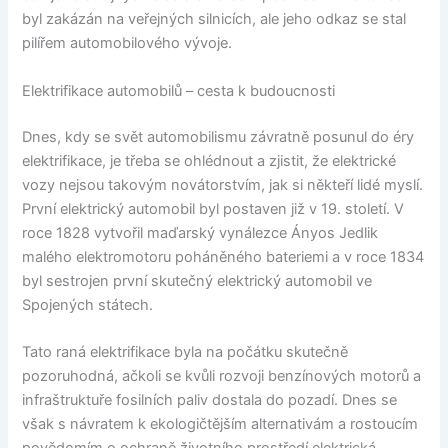
byl zakázán na veřejných silnicích, ale jeho odkaz se stal
pilířem automobilového vývoje.
Elektrifikace automobilů – cesta k budoucnosti
Dnes, kdy se svět automobilismu závratně posunul do éry
elektrifikace, je třeba se ohlédnout a zjistit, že elektrické
vozy nejsou takovým novátorstvím, jak si někteří lidé myslí.
První elektrický automobil byl postaven již v 19. století. V
roce 1828 vytvořil maďarský vynálezce Ányos Jedlik
malého elektromotoru poháněného bateriemi a v roce 1834
byl sestrojen první skutečný elektrický automobil ve
Spojených státech.
Tato raná elektrifikace byla na počátku skutečně
pozoruhodná, ačkoli se kvůli rozvoji benzínových motorů a
infraštruktuře fosilních paliv dostala do pozadí. Dnes se
však s návratem k ekologičtějším alternativám a rostoucím
povědomím o ochraně životního prostředí elektrická