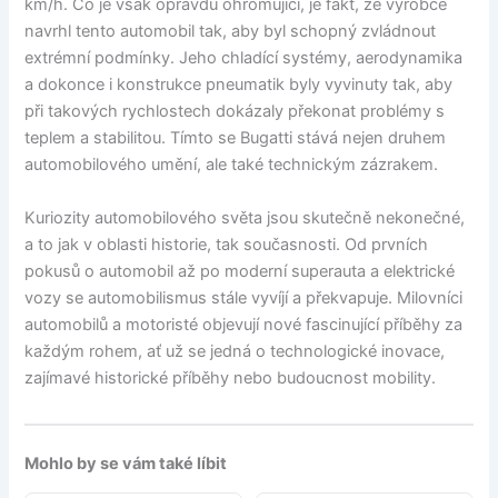
km/h. Co je však opravdu ohromující, je fakt, že výrobce
navrhl tento automobil tak, aby byl schopný zvládnout
extrémní podmínky. Jeho chladící systémy, aerodynamika
a dokonce i konstrukce pneumatik byly vyvinuty tak, aby
při takových rychlostech dokázaly překonat problémy s
teplem a stabilitou. Tímto se Bugatti stává nejen druhem
automobilového umění, ale také technickým zázrakem.
Kuriozity automobilového světa jsou skutečně nekonečné,
a to jak v oblasti historie, tak současnosti. Od prvních
pokusů o automobil až po moderní superauta a elektrické
vozy se automobilismus stále vyvíjí a překvapuje. Milovníci
automobilů a motoristé objevují nové fascinující příběhy za
každým rohem, ať už se jedná o technologické inovace,
zajímavé historické příběhy nebo budoucnost mobility.
Mohlo by se vám také líbit