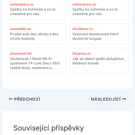
ceskezpravy.eu
ceskezpravy.eu
Zpátky ke kořenům a co to
Zpátky ke kořenům a co to
znamená pro nás
znamená pro nás
automobily.eu
chcidomov.cz
Prodat auto bez stresu a bez
Vybavení domácnosti které
ztráty hodnoty
skutečně funguje
zkusenosti.biz
24zpravy.cz
Zkušenosti s Mesh Wi-Fi
Jak se obléct podle aktuálních
systémem TP-Link Deco X60:
módních trendů
reálné testy, nastavení a
doporučení
PŘEDCHOZÍ
NÁSLEDUJÍCÍ
Související příspěvky