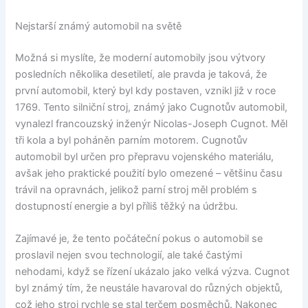
Nejstarší známý automobil na světě
Možná si myslíte, že moderní automobily jsou výtvory
posledních několika desetiletí, ale pravda je taková, že
první automobil, který byl kdy postaven, vznikl již v roce
1769. Tento silniční stroj, známý jako Cugnotův automobil,
vynalezl francouzský inženýr Nicolas-Joseph Cugnot. Měl
tři kola a byl poháněn parním motorem. Cugnotův
automobil byl určen pro přepravu vojenského materiálu,
avšak jeho praktické použití bylo omezené – většinu času
trávil na opravnách, jelikož parní stroj měl problém s
dostupností energie a byl příliš těžký na údržbu.
Zajímavé je, že tento počáteční pokus o automobil se
proslavil nejen svou technologií, ale také častými
nehodami, když se řízení ukázalo jako velká výzva. Cugnot
byl známý tím, že neustále havaroval do různých objektů,
což jeho stroj rychle se stal terčem posměchů. Nakonec