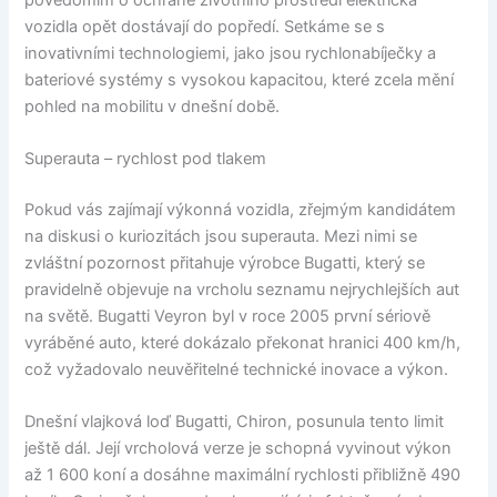
vozidla opět dostávají do popředí. Setkáme se s
inovativními technologiemi, jako jsou rychlonabíječky a
bateriové systémy s vysokou kapacitou, které zcela mění
pohled na mobilitu v dnešní době.
Superauta – rychlost pod tlakem
Pokud vás zajímají výkonná vozidla, zřejmým kandidátem
na diskusi o kuriozitách jsou superauta. Mezi nimi se
zvláštní pozornost přitahuje výrobce Bugatti, který se
pravidelně objevuje na vrcholu seznamu nejrychlejších aut
na světě. Bugatti Veyron byl v roce 2005 první sériově
vyráběné auto, které dokázalo překonat hranici 400 km/h,
což vyžadovalo neuvěřitelné technické inovace a výkon.
Dnešní vlajková loď Bugatti, Chiron, posunula tento limit
ještě dál. Její vrcholová verze je schopná vyvinout výkon
až 1 600 koní a dosáhne maximální rychlosti přibližně 490