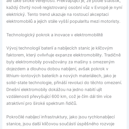
ale také široké veřejnosti. Překvapující je, že podle statistik,
každý čtvrtý nově registrovaný osobní vůz v Evropě je nyní
elektrický. Tento trend ukazuje na rostoucí akceptaci
elektromobilů a jejich stále vyšší popularitu mezi motoristy.
Technologický pokrok a inovace v elektromobilitě
Vývoj technologií baterií a nabíjecích stanic je klíčovým
faktorem, který ovlivňuje expanze elektromobility. Tradičně
byly elektromobily považovány za mašiny s omezeným
dojezdem a dlouhou dobou nabíjení, avšak pokrok v
lithium-iontových bateriích a nových materiálech, jako je
solid-state technologie, přináší revoluci do těchto omezení.
Dnešní elektromobily dokážou na jedno nabití ujít
vzdálenosti převyšující 600 km, což je čím dál tím více
atraktivní pro široké spektrum řidičů.
Pokročilé nabíjecí infrastruktury, jako jsou rychlonabíjecí
stanice, jsou další klíčovou součástí úspěšného rozvoje