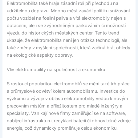
Elektromobilita také hraje zásadní roli při přechodu na
udržitelnou dopravu. Mnoho měst zavádí politiku snižování
počtu vozidel na fosilní paliva a vítá elektromobily nejen s
dotacemi, ale i se zvýhodněným parkováním či možností
vjezdu do historických městských center. Tento trend
ukazuje, že elektromobilita není jen otázka technologií, ale
také změny v myšlení společnosti, která začíná brát ohledy
na ekologické aspekty dopravy.
Vliv elektromobility na společnost a ekonomiku
S rostoucí popularitou elektromobilů se mění také trh práce
a průmyslové odvětví kolem automobilismu. Investice do
výzkumu a vývoje v oblasti elektromobility vedou k novým
pracovním místům a příležitostem pro mladé inženýry a
specialisty. Vznikají nové firmy zaměřující se na software,
nabíjecí infrastrukturu, recyklaci baterií či obnovitelné zdroje
energie, což dynamicky proměňuje celou ekonomiku.