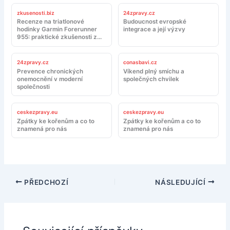
zkusenosti.biz
24zpravy.cz
Recenze na triatlonové
Budoucnost evropské
hodinky Garmin Forerunner
integrace a její výzvy
955: praktické zkušenosti z
tréninku a závodů
24zpravy.cz
conasbavi.cz
Prevence chronických
Víkend plný smíchu a
onemocnění v moderní
společných chvilek
společnosti
ceskezpravy.eu
ceskezpravy.eu
Zpátky ke kořenům a co to
Zpátky ke kořenům a co to
znamená pro nás
znamená pro nás
PŘEDCHOZÍ
NÁSLEDUJÍCÍ