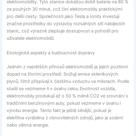
elektromobility. Tyto stanice dokážou dobít baterie na 80 %
za pouhých 30 minut, což činí elektromobily praktickými
pro delší cesty. Společnosti jako Tesla a Ionity investují
značné prostředky do výstavby rozsáhlých sítí nabíjecích
stanic, což výrazně zlepšuje dostupnost a pohodlí pro
uživatele elektromobilů.
Ekologické aspekty a budoucnost dopravy
Jedním z největších přínosů elektromobilů je jejich pozitivní
dopad na životní prostředí. Snižují emise skleníkových
plynů, čímž přispívají k čistšímu vzduchu ve městech. Podle
studií se vezmeme-li v úvahu celou životnost vozidla,
elektromobily produkují až o 50 % méně CO2 ve srovnání s
tradičními benzinovými auty, pokud vezmeme v úvahu i
výrobu energie. Tento fakt je ještě silnější, pokud je
elektřina vyráběna z obnovitelných zdrojů, jako je solární
nebo větrná energie.