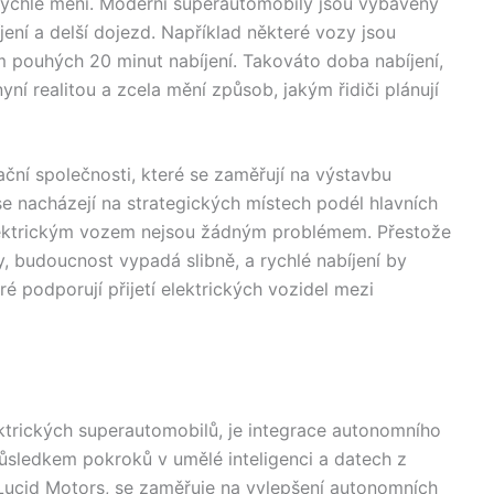
 rychle mění. Moderní superautomobily jsou vybaveny
jení a delší dojezd. Například některé vozy jsou
pouhých 20 minut nabíjení. Takováto doba nabíjení,
nyní realitou a zcela mění způsob, jakým řidiči plánují
ační společnosti, které se zaměřují na výstavbu
se nacházejí na strategických místech podél hlavních
elektrickým vozem nejsou žádným problémem. Přestože
ury, budoucnost vypadá slibně, a rychlé nabíjení by
ré podporují přijetí elektrických vozidel mezi
lektrických superautomobilů, je integrace autonomního
důsledkem pokroků v umělé inteligenci a datech z
Lucid Motors, se zaměřuje na vylepšení autonomních