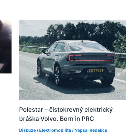
Polestar – čistokrevný elektrický
bráška Volvo. Born in PRC
Diskuze
/
Elektromobilita
/ Napsal
Redakce