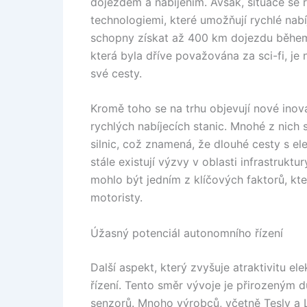
dojezdem a nabíjením. Avšak, situace se
technologiemi, které umožňují rychlé nabí
schopny získat až 400 km dojezdu během 
která byla dříve považována za sci-fi, je 
své cesty.
Kromě toho se na trhu objevují nové inov
rychlých nabíjecích stanic. Mnohé z nich 
silnic, což znamená, že dlouhé cesty s 
stále existují výzvy v oblasti infrastrukt
mohlo být jedním z klíčových faktorů, kte
motoristy.
Úžasný potenciál autonomního řízení
Další aspekt, který zvyšuje atraktivitu e
řízení. Tento směr vývoje je přirozeným 
senzorů. Mnoho výrobců, včetně Tesly a 