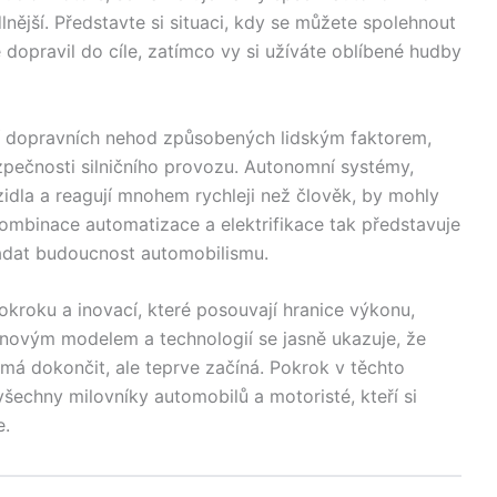
lnější. Představte si situaci, kdy se můžete spolehnout
dopravil do cíle, zatímco vy si užíváte oblíbené hudby
ní dopravních nehod způsobených lidským faktorem,
zpečnosti silničního provozu. Autonomní systémy,
zidla a reagují mnohem rychleji než člověk, by mohly
Kombinace automatizace a elektrifikace tak představuje
padat budoucnost automobilismu.
okroku a inovací, které posouvají hranice výkonu,
m novým modelem a technologií se jasně ukazuje, že
má dokončit, ale teprve začíná. Pokrok v těchto
všechny milovníky automobilů a motoristé, kteří si
e.