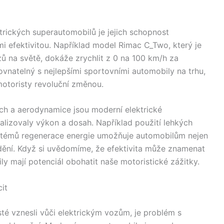
trických superautomobilů je jejich schopnost
i efektivitou. Například model Rimac C_Two, který je
zů na světě, dokáže zrychlit z 0 na 100 km/h za
ovnatelný s nejlepšími sportovními automobily na trhu,
otoristy revoluční změnou.
ch a aerodynamice jsou moderní elektrické
lizovaly výkon a dosah. Například použití lehkých
ystémů regenerace energie umožňuje automobilům nejen
rzdění. Když si uvědomíme, že efektivita může znamenat
ily mají potenciál obohatit naše motoristické zážitky.
it
sté vznesli vůči elektrickým vozům, je problém s