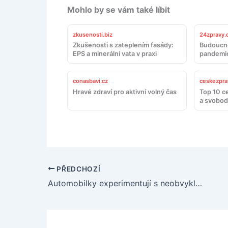
Mohlo by se vám také líbit
zkusenosti.biz
24zpravy.
Zkušenosti s zateplením fasády:
Budoucno
EPS a minerální vata v praxi
pandemi
conasbavi.cz
ceskezpra
Hravé zdraví pro aktivní volný čas
Top 10 c
a svobo
PŘEDCHOZÍ
Automobilky experimentují s neobvyklými palivy a jazyky budoucnosti