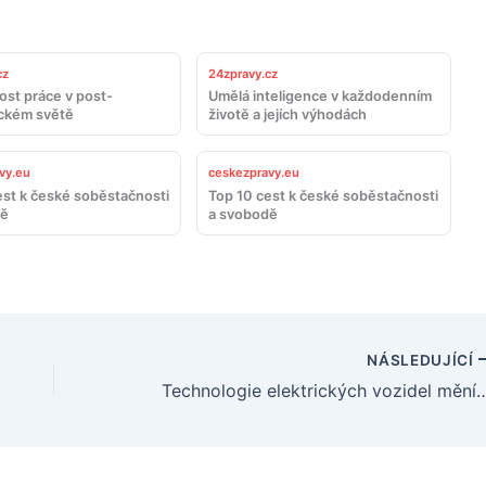
cz
24zpravy.cz
st práce v post-
Umělá inteligence v každodenním
ckém světě
životě a jejích výhodách
vy.eu
ceskezpravy.eu
est k české soběstačnosti
Top 10 cest k české soběstačnosti
dě
a svobodě
NÁSLEDUJÍCÍ
Technologie elektrických vozidel mění bud