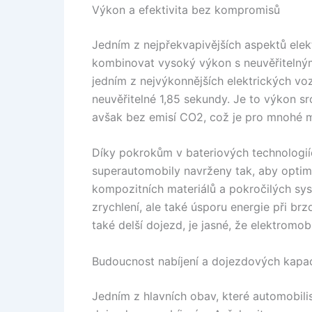
Výkon a efektivita bez kompromisů
Jedním z nejpřekvapivějších aspektů elek
kombinovat vysoký výkon s neuvěřitelným
jedním z nejvýkonnějších elektrických vo
neuvěřitelné 1,85 sekundy. Je to výkon sr
avšak bez emisí CO2, což je pro mnohé m
Díky pokrokům v bateriových technologií
superautomobily navrženy tak, aby optima
kompozitních materiálů a pokročilých s
zrychlení, ale také úsporu energie při b
také delší dojezd, je jasné, že elektromob
Budoucnost nabíjení a dojezdových kapac
Jedním z hlavních obav, které automobili