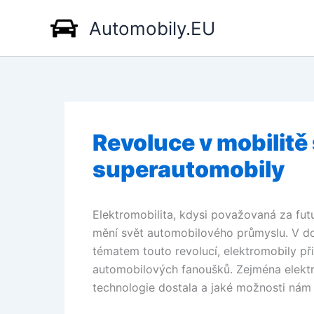
Přeskočit
Automobily.EU
na
obsah
Revoluce v mobilitě 
superautomobily
Elektromobilita, kdysi považovaná za futur
mění svět automobilového průmyslu. V do
tématem touto revolucí, elektromobily při
automobilových fanoušků. Zejména elektri
technologie dostala a jaké možnosti nám