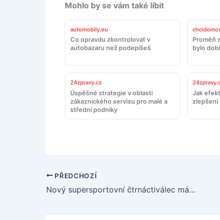
Mohlo by se vám také líbit
automobily.eu
chcidomov
Co opravdu zkontrolovat v
Proměň s
autobazaru než podepíšeš
bylo dob
24zpravy.cz
24zpravy.
Úspěšné strategie v oblasti
Jak efekt
zákaznického servisu pro malé a
zlepšení
střední podniky
PŘEDCHOZÍ
Nový supersportovní čtrnáctiválec má takový zvuk, že tě z toho pitvy omdlí!