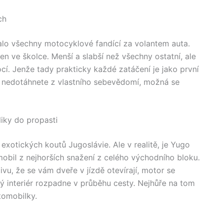
ch
valo všechny motocyklové fandící za volantem auta.
 den ve školce. Menší a slabší než všechny ostatní, ale
í. Jenže tady prakticky každé zatáčení je jako první
to nedotáhnete z vlastního sebevědomí, možná se
liky do propasti
 exotických koutů Jugoslávie. Ale v realitě, je Yugo
obil z nejhorších snažení z celého východního bloku.
ivu, že se vám dveře v jízdě otevírají, motor se
 interiér rozpadne v průběhu cesty. Nejhůře na tom
tomobilky.