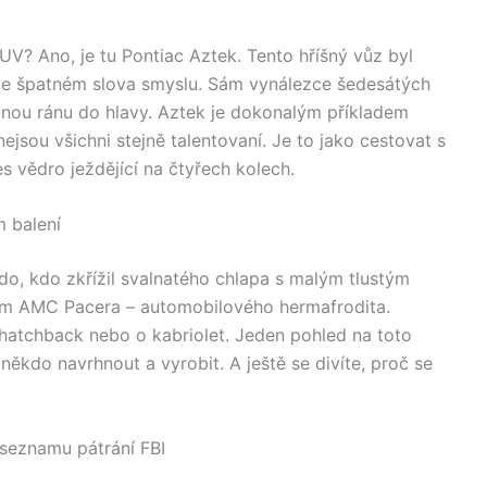
SUV? Ano, je tu Pontiac Aztek. Tento hříšný vůz byl
ve špatném slova smyslu. Sám vynálezce šedesátých
elnou ránu do hlavy. Aztek je dokonalým příkladem
ejsou všichni stejně talentovaní. Je to jako cestovat s
s vědro ježdějící na čtyřech kolech.
 balení
do, kdo zkřížil svalnatého chlapa s malým tlustým
ám AMC Pacera – automobilového hermafrodita.
hatchback nebo o kabriolet. Jeden pohled na toto
někdo navrhnout a vyrobit. A ještě se divíte, proč se
 seznamu pátrání FBI