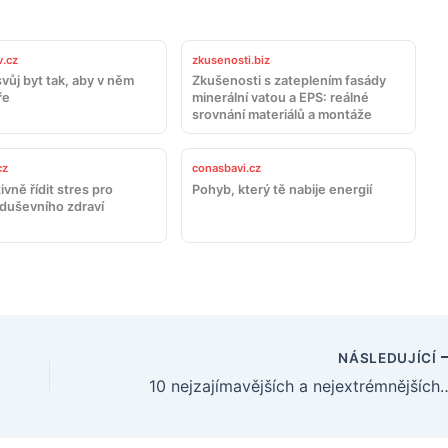
.cz
zkusenosti.biz
vůj byt tak, aby v něm
Zkušenosti s zateplením fasády
ře
minerální vatou a EPS: reálné
srovnání materiálů a montáže
cz
conasbavi.cz
ivně řídit stres pro
Pohyb, který tě nabije energií
 duševního zdraví
NÁSLEDUJÍCÍ
10 nejzajímavějších a nejextrémnějších aut