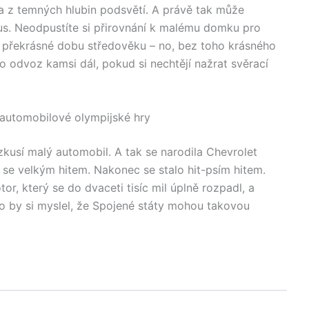
la z temných hlubin podsvětí. A právě tak může
s. Neodpustíte si přirovnání k malému domku pro
á překrásné dobu středověku – no, bez toho krásného
o odvoz kamsi dál, pokud si nechtějí nažrat svěrací
automobilové olympijské hry
zkusí malý automobil. A tak se narodila Chevrolet
 se velkým hitem. Nakonec se stalo hit-psím hitem.
r, který se do dvaceti tisíc mil úplně rozpadl, a
Kdo by si myslel, že Spojené státy mohou takovou