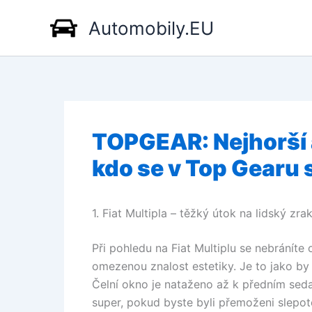
Přeskočit
Automobily.EU
na
obsah
TOPGEAR: Nejhorší 
kdo se v Top Gearu
1. Fiat Multipla – těžký útok na lidský zra
Při pohledu na Fiat Multiplu se nebráníte 
omezenou znalost estetiky. Je to jako by
Čelní okno je nataženo až k předním sed
super, pokud byste byli přemoženi slepot