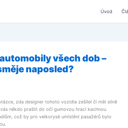
Úvod
Čl
automobily všech dob –
 směje naposled?
k
otázce, zda designer tohoto vozidla zešílel či měl silně
 vás někdo praštil do očí gumovou hrací kachnou.
adlům, což by pro velkorysé umístění pasažérů bylo
ou.