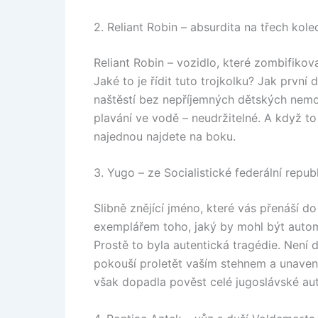
2. Reliant Robin – absurdita na třech kole
Reliant Robin – vozidlo, které zombifiko
Jaké to je řídit tuto trojkolku? Jak první
naštěstí bez nepříjemných dětských nemoc
plavání ve vodě – neudržitelné. A když 
najednou najdete na boku.
3. Yugo – ze Socialistické federální repub
Slibně znějící jméno, které vás přenáší do
exemplářem toho, jaký by mohl být autom
Prostě to byla autentická tragédie. Není d
pokouší proletět vaším stehnem a unavený
však dopadla pověst celé jugoslávské au