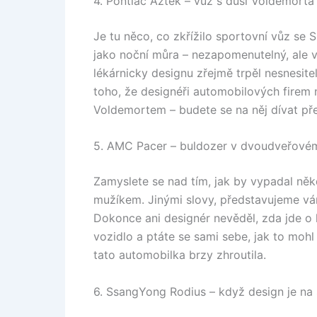
4. Pontiac Aztek – vůz s duší Voldemorta
Je tu něco, co zkřížilo sportovní vůz se 
jako noční můra – nezapomenutelný, ale 
lékárnicky designu zřejmě trpěl nesnesit
toho, že designéři automobilových firem n
Voldemortem – budete se na něj dívat pře
5. AMC Pacer – buldozer v dvoudveřovém
Zamyslete se nad tím, jak by vypadal něk
mužíkem. Jinými slovy, představujeme v
Dokonce ani designér nevěděl, zda jde o 
vozidlo a ptáte se sami sebe, jak to mohl 
tato automobilka brzy zhroutila.
6. SsangYong Rodius – když design je na