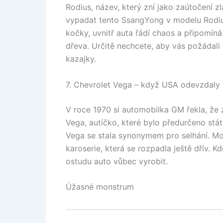
Rodius, název, který zní jako zaútočení z
vypadat tento SsangYong v modelu Rodiu
kočky, uvnitř auta řádí chaos a připomín
dřeva. Určitě nechcete, aby vás požádali 
kazajky.
7. Chevrolet Vega – když USA odevzdaly 
V roce 1970 si automobilka GM řekla, že 
Vega, autíčko, které bylo předurčeno stát
Vega se stala synonymem pro selhání. Moto
karoserie, která se rozpadla ještě dřív. 
ostudu auto vůbec vyrobit.
Úžasné monstrum