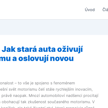
Úvod
Čl
Jak stará auta oživují
smu a oslovují novou
konalost – to vše je spojeno s fenoménem
šní svět motorismu čelí stále rychlejším inovacím,
 právě naopak. Mnozí automobiloví nadšenci procitají
a obohacují tak zkušenost současného motorismu. V