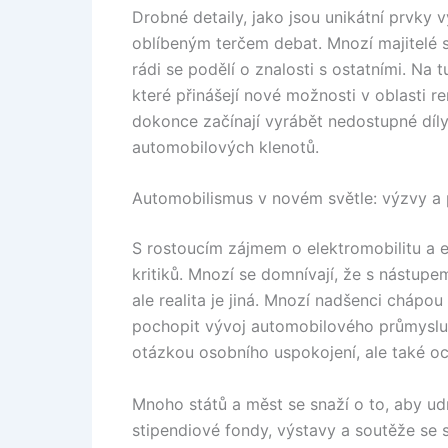
Drobné detaily, jako jsou unikátní prvky 
oblíbeným terčem debat. Mnozí majitelé s
rádi se podělí o znalosti s ostatními. Na
které přinášejí nové možnosti v oblasti 
dokonce začínají vyrábět nedostupné díly
automobilových klenotů.
Automobilismus v novém světle: výzvy a p
S rostoucím zájmem o elektromobilitu a e
kritiků. Mnozí se domnívají, že s nástupe
ale realita je jiná. Mnozí nadšenci chápou
pochopit vývoj automobilového průmyslu.
otázkou osobního uspokojení, ale také oc
Mnoho států a měst se snaží o to, aby ud
stipendiové fondy, výstavy a soutěže se 