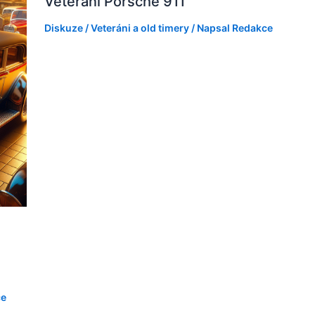
Veteráni Porsche 911
Diskuze
/
Veteráni a old timery
/ Napsal
Redakce
ce