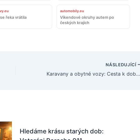
vy.eu
automobily.eu
se řeka vrátila
Víkendové okruhy autem po
českých krajích
NÁSLEDUJÍCÍ
Karavany a obytné vozy: Cesta k dobrodružství na čtyřech kolec
Hledáme krásu starých dob: