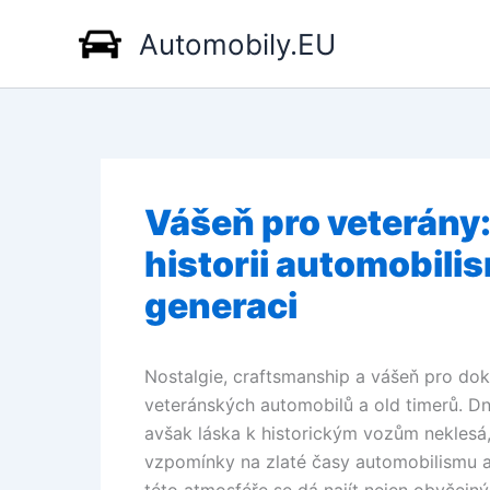
Přeskočit
Automobily.EU
na
obsah
Vášeň pro veterány: 
historii automobili
generaci
Nostalgie, craftsmanship a vášeň pro do
veteránských automobilů a old timerů. Dne
avšak láska k historickým vozům neklesá,
vzpomínky na zlaté časy automobilismu 