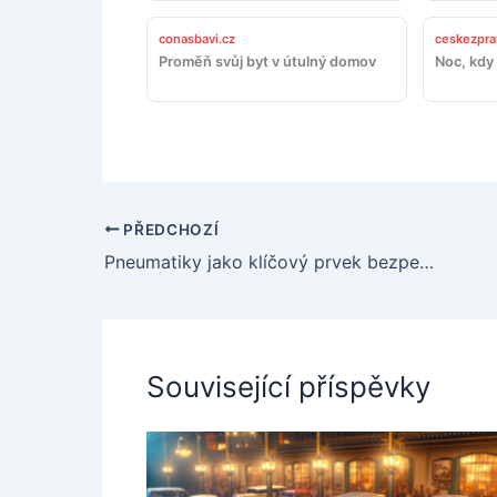
conasbavi.cz
ceskezpra
Proměň svůj byt v útulný domov
Noc, kdy 
PŘEDCHOZÍ
Pneumatiky jako klíčový prvek bezpečnosti a výkonu automobilu
Související příspěvky