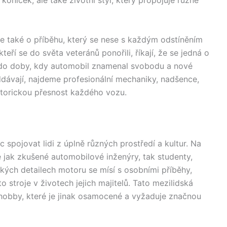
koníček, ale také životní styl, který propojuje různé
ale také o příběhu, který se nese s každým odstíněním
teří se do světa veteránů ponořili, říkají, že se jedná o
ět do doby, kdy automobil znamenal svobodu a nové
ddávají, najdeme profesionální mechaniky, nadšence,
historickou přesnost každého vozu.
 spojovat lidi z úplně různých prostředí a kultur. Na
e jak zkušené automobilové inženýry, tak studenty,
ických detailech motoru se mísí s osobními příběhy,
o stroje v životech jejich majitelů. Tato mezilidská
 hobby, které je jinak osamocené a vyžaduje značnou