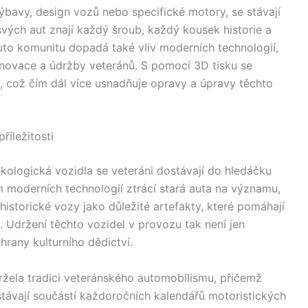
výbavy, design vozů nebo specifické motory, se stávají
vých aut znají každý šroub, každý kousek historie a
 tuto komunitu dopadá také vliv moderních technologií,
renovace a údržby veteránů. S pomocí 3D tisku se
, což čím dál více usnadňuje opravy a úpravy těchto
říležitosti
kologická vozidla se veteráni dostávají do hledáčku
m moderních technologií ztrácí stará auta na významu,
 historické vozy jako důležité artefakty, které pomáhají
 Udržení těchto vozidel v provozu tak není jen
hrany kulturního dědictví.
ržela tradici veteránského automobilismu, přičemž
stávají součástí každoročních kalendářů motoristických