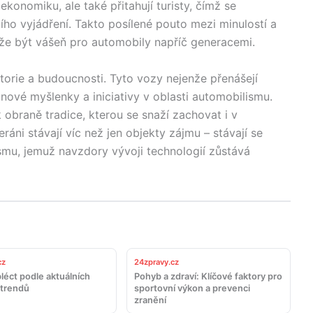
ekonomiku, ale také přitahují turisty, čímž se
rního vyjádření. Takto posílené pouto mezi minulostí a
ůže být vášeň pro automobily napříč generacemi.
istorie a budoucnosti. Tyto vozy nejenže přenášejí
 nové myšlenky a iniciativy v oblasti automobilismu.
 obraně tradice, kterou se snaží zachovat i v
áni stávají víc než jen objekty zájmu – stávají se
u, jemuž navzdory vývoji technologií zůstává
cz
24zpravy.cz
léct podle aktuálních
Pohyb a zdraví: Klíčové faktory pro
trendů
sportovní výkon a prevenci
zranění