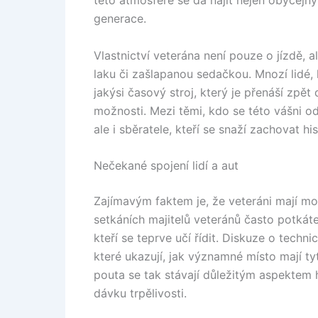
této atmosféře se dá najít nejen obyčejný 
generace.
Vlastnictví veterána není pouze o jízdě, 
laku či zašlapanou sedačkou. Mnozí lidé, k
jakýsi časový stroj, který je přenáší zp
možnosti. Mezi těmi, kdo se této vášni o
ale i sběratele, kteří se snaží zachovat 
Nečekané spojení lidí a aut
Zajímavým faktem je, že veteráni mají moc
setkáních majitelů veteránů často potkát
kteří se teprve učí řídit. Diskuze o techn
které ukazují, jak významné místo mají tyt
pouta se tak stávají důležitým aspektem
dávku trpělivosti.