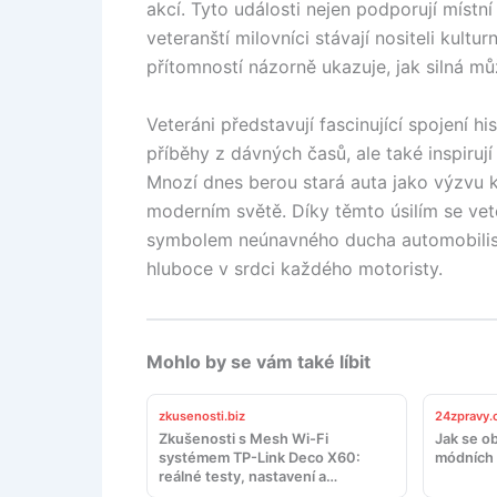
akcí. Tyto události nejen podporují místní 
veteranští milovníci stávají nositeli kultu
přítomností názorně ukazuje, jak silná m
Veteráni představují fascinující spojení h
příběhy z dávných časů, ale také inspirují
Mnozí dnes berou stará auta jako výzvu k
moderním světě. Díky těmto úsilím se veter
symbolem neúnavného ducha automobilism
hluboce v srdci každého motoristy.
Mohlo by se vám také líbit
zkusenosti.biz
24zpravy.
Zkušenosti s Mesh Wi-Fi
Jak se ob
systémem TP-Link Deco X60:
módních 
reálné testy, nastavení a
doporučení