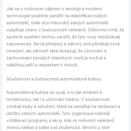
Jak se s rostoucím zájmem o ekologii a moderní
technologie snažíme zaměřit na elektrifikaci našich
automobilů, stále více milovníků starých automobilů
vyjadřuje obavy z budoucnosti veteránů. Odborníci tvrdí, že
správná opatření mohou zaručit, že tyto vozy nezůstávají
zapomenuty. Nové předpisy a zákony sice přinášejí nová
omezení, ale zároveň také dokazují, že oživování a
zachovávání bývalých klasických vozů je možné s
náležitou péčí a respektem k historii.
Současnost a budoucnost automobilové kultury
Automobilová kultura se vyvíjí, a to jak směrem k
modernizaci, tak i k uchování tradice. V současnosti
vznikají kluby a sdružení, které se zaměřují na restauraci a
údržbu starých automobilů. Tyto organizace nabízejí
vzdělávací programy a akce, kde se milovníci veteránů
mohou setkat a sdílet své zkušenosti. Mnoho z nich