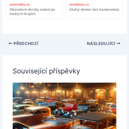
automobily.eu
chcidomov.cz
Víkendové okruhy autem po
Útulný domov bez kompromisů
českých krajích
PŘEDCHOZÍ
NÁSLEDUJÍCÍ
Související příspěvky