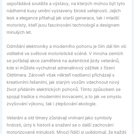
uspořádává soutěže a výstavy, na kterých mohou být tyto
nádherné kusy umění vystaveny široké veřejnosti. Jejich
lesk a elegance přitahují jak starší generace, tak i mladší
motoristy, kteří jsou fascinováni technologií a designem
minulých let.
Odmítání elektroniky a moderního pohonu je čím dál tím víc
viditelné ve světové motoristické scéně. V mnoha zemích
se pořádají akce zaměřené na autentické jízdy veteránů,
kde si můžete vychutnat adrenalinový zážitek z řízení
Oldtimera. Zároveň však někteří nadšenci přicházejí s
kreativními řešeními, jak starým vozům vdechnout nový
život přidáním elektrických pohonů. Tímto způsobem se
spojují tradice s moderními inovacemi, a to jak ve smyslu
zvyšování výkonu, tak i zlepšování ekologie.
Veteráni a old timery zůstávají vnímaní jako symboly
hrdosti, úcty k historii a snažení se o další zachování
motorizované minulosti. Mnozí řidiči si uvědomují, že každý