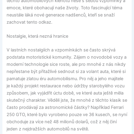
těchto automobilových klenotů nese s sebou vzpomínky a
emoce, které obohacují naše životy. Toto fascinující téma
neustále láká nové generace nadšenců, kteří se snaží
zachovat tento odkaz.
Nostalgie, která nezná hranice
V lastních nostalgiích a vzpomínkách se často skrývá
podstata motoristické komunity. Zájem o novodobé vozy a
moderní technologie sice roste, ale pro mnohé z nás nikdy
nepřestane být přitažlivé sednout si za volant auta, které si
pamatuje zlatou éru automobilismu. Pro něj a jeho majitele
je každý projekt restaurace nebo údržby starobylého vozu
způsobem, jak vyjádřit úctu době, ve které auta ještě měla
skutečný charakter. Věděli jste, že mnohé z těchto klasik se
často prodávají za astronomické částky? Například Ferrari
250 GTO, které bylo vyrobeno pouze ve 36 kusech, se nyní
obchoduje za více než 48 milionů dolarů, což z něj činí
jeden z nejdražších automobilů na světě.