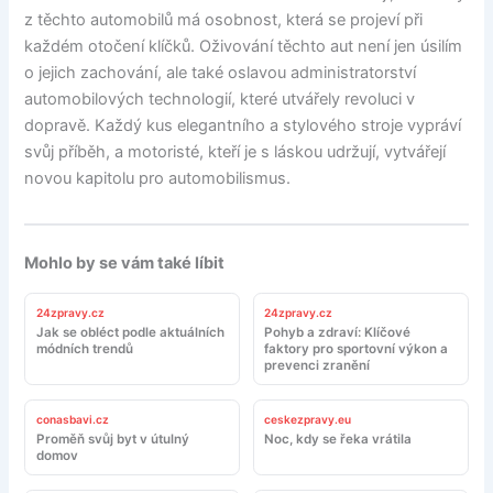
z těchto automobilů má osobnost, která se projeví při
každém otočení klíčků. Oživování těchto aut není jen úsilím
o jejich zachování, ale také oslavou administratorství
automobilových technologií, které utvářely revoluci v
dopravě. Každý kus elegantního a stylového stroje vypráví
svůj příběh, a motoristé, kteří je s láskou udržují, vytvářejí
novou kapitolu pro automobilismus.
Mohlo by se vám také líbit
24zpravy.cz
24zpravy.cz
Jak se obléct podle aktuálních
Pohyb a zdraví: Klíčové
módních trendů
faktory pro sportovní výkon a
prevenci zranění
conasbavi.cz
ceskezpravy.eu
Proměň svůj byt v útulný
Noc, kdy se řeka vrátila
domov