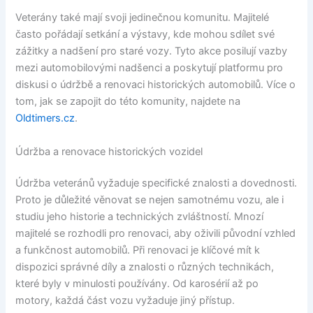
Veterány také mají svoji jedinečnou komunitu. Majitelé
často pořádají setkání a výstavy, kde mohou sdílet své
zážitky a nadšení pro staré vozy. Tyto akce posilují vazby
mezi automobilovými nadšenci a poskytují platformu pro
diskusi o údržbě a renovaci historických automobilů. Více o
tom, jak se zapojit do této komunity, najdete na
Oldtimers.cz
.
Údržba a renovace historických vozidel
Údržba veteránů vyžaduje specifické znalosti a dovednosti.
Proto je důležité věnovat se nejen samotnému vozu, ale i
studiu jeho historie a technických zvláštností. Mnozí
majitelé se rozhodli pro renovaci, aby oživili původní vzhled
a funkčnost automobilů. Při renovaci je klíčové mít k
dispozici správné díly a znalosti o různých technikách,
které byly v minulosti používány. Od karosérií až po
motory, každá část vozu vyžaduje jiný přístup.