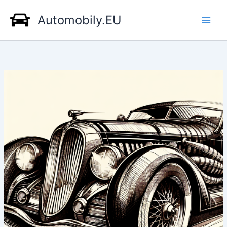
Přeskočit
Automobily.EU
na
obsah