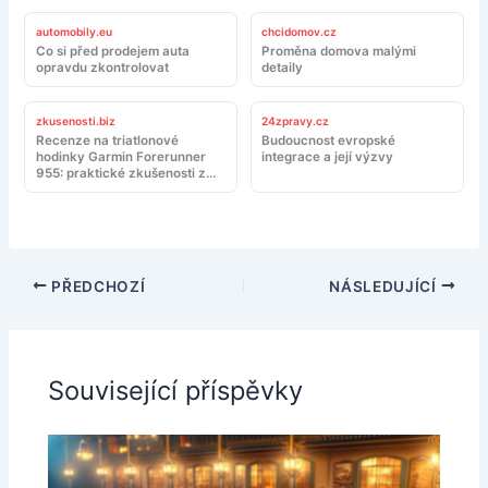
automobily.eu
chcidomov.cz
Co si před prodejem auta
Proměna domova malými
opravdu zkontrolovat
detaily
zkusenosti.biz
24zpravy.cz
Recenze na triatlonové
Budoucnost evropské
hodinky Garmin Forerunner
integrace a její výzvy
955: praktické zkušenosti z
tréninku a závodů
PŘEDCHOZÍ
NÁSLEDUJÍCÍ
Související příspěvky