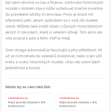
být také náročné na čas a finance. Udržování historických
vozidel v dobrém stavu může vyžadovat značné investice
do pravidelné údržby či renovace. Proto je dobré mít
připravený plán, jakým způsobem se o svůj vůz budete
starat. Můžete také zvážit účast v různých motoristických
akcích či závodech, které si veteráni užívají. Tyto akce vás
více propojí s auty a lidmi, kteří je milují.
Svet vintage automobilů je fascinující a plný příležitostí. Ať
už se rozhodnete do veteránů investovat, nebo si jen užít
krásy a zvuky historických vozidel, vždy vás osloví jejich
jedinečnost a kouzlo.
Mohlo by se vám také líbit
ceskezpravy.eu
ceskezpravy.eu
Když pravda zhasíná v éře
Když pravda zhasíná v éře
kontroverzí
kontroverzí