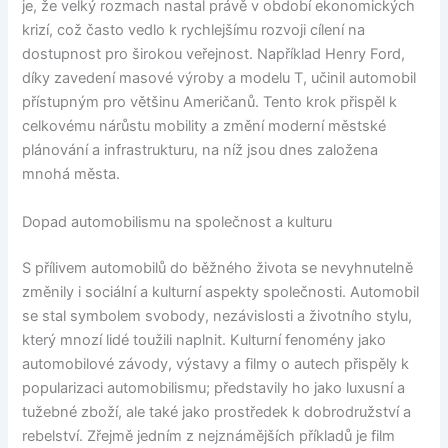
je, že velký rozmach nastal právě v období ekonomických
krizí, což často vedlo k rychlejšímu rozvoji cílení na
dostupnost pro širokou veřejnost. Například Henry Ford,
díky zavedení masové výroby a modelu T, učinil automobil
přístupným pro většinu Američanů. Tento krok přispěl k
celkovému nárůstu mobility a změní moderní městské
plánování a infrastrukturu, na níž jsou dnes založena
mnohá města.
Dopad automobilismu na společnost a kulturu
S přílivem automobilů do běžného života se nevyhnutelně
změnily i sociální a kulturní aspekty společnosti. Automobil
se stal symbolem svobody, nezávislosti a životního stylu,
který mnozí lidé toužili naplnit. Kulturní fenomény jako
automobilové závody, výstavy a filmy o autech přispěly k
popularizaci automobilismu; představily ho jako luxusní a
tužebné zboží, ale také jako prostředek k dobrodružství a
rebelství. Zřejmě jedním z nejznámějších příkladů je film