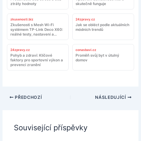
ztráty hodnoty
skutečně funguje
zkusenosti.biz
24zpravy.cz
Zkušenosti s Mesh Wi-Fi
Jak se obléct podle aktuálních
systémem TP-Link Deco X60:
módních trendů
reálné testy, nastavení a
doporučení
24zpravy.cz
conasbavi.cz
Pohyb a zdraví: Klíčové
Proměň svůj byt v útulný
faktory pro sportovní výkon a
domov
prevenci zranění
PŘEDCHOZÍ
NÁSLEDUJÍCÍ
Související příspěvky