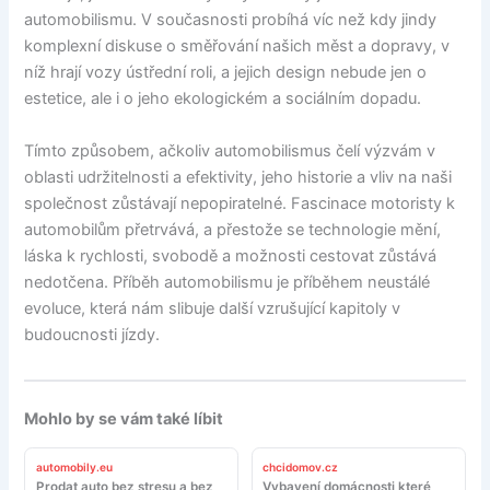
automobilismu. V současnosti probíhá víc než kdy jindy
komplexní diskuse o směřování našich měst a dopravy, v
níž hrají vozy ústřední roli, a jejich design nebude jen o
estetice, ale i o jeho ekologickém a sociálním dopadu.
Tímto způsobem, ačkoliv automobilismus čelí výzvám v
oblasti udržitelnosti a efektivity, jeho historie a vliv na naši
společnost zůstávají nepopiratelné. Fascinace motoristy k
automobilům přetrvává, a přestože se technologie mění,
láska k rychlosti, svobodě a možnosti cestovat zůstává
nedotčena. Příběh automobilismu je příběhem neustálé
evoluce, která nám slibuje další vzrušující kapitoly v
budoucnosti jízdy.
Mohlo by se vám také líbit
automobily.eu
chcidomov.cz
Prodat auto bez stresu a bez
Vybavení domácnosti které