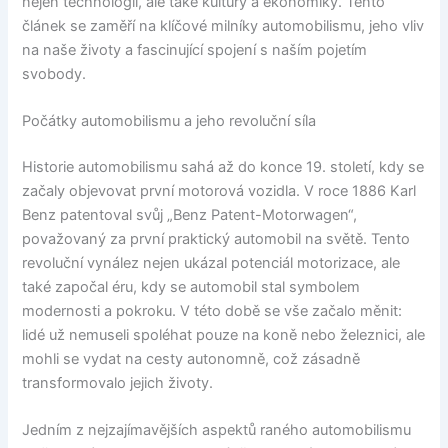
nejen technologií, ale také kultury a ekonomiky. Tento
článek se zaměří na klíčové milníky automobilismu, jeho vliv
na naše životy a fascinující spojení s naším pojetím
svobody.
Počátky automobilismu a jeho revoluční síla
Historie automobilismu sahá až do konce 19. století, kdy se
začaly objevovat první motorová vozidla. V roce 1886 Karl
Benz patentoval svůj „Benz Patent-Motorwagen“,
považovaný za první praktický automobil na světě. Tento
revoluční vynález nejen ukázal potenciál motorizace, ale
také započal éru, kdy se automobil stal symbolem
modernosti a pokroku. V této době se vše začalo měnit:
lidé už nemuseli spoléhat pouze na koně nebo železnici, ale
mohli se vydat na cesty autonomně, což zásadně
transformovalo jejich životy.
Jedním z nejzajímavějších aspektů raného automobilismu