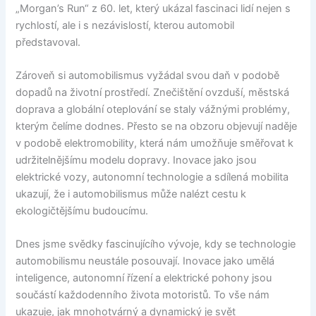
„Morgan’s Run“ z 60. let, který ukázal fascinaci lidí nejen s
rychlostí, ale i s nezávislostí, kterou automobil
představoval.
Zároveň si automobilismus vyžádal svou daň v podobě
dopadů na životní prostředí. Znečištění ovzduší, městská
doprava a globální oteplování se staly vážnými problémy,
kterým čelíme dodnes. Přesto se na obzoru objevují naděje
v podobě elektromobility, která nám umožňuje směřovat k
udržitelnějšímu modelu dopravy. Inovace jako jsou
elektrické vozy, autonomní technologie a sdílená mobilita
ukazují, že i automobilismus může nalézt cestu k
ekologičtějšímu budoucímu.
Dnes jsme svědky fascinujícího vývoje, kdy se technologie
automobilismu neustále posouvají. Inovace jako umělá
inteligence, autonomní řízení a elektrické pohony jsou
součástí každodenního života motoristů. To vše nám
ukazuje, jak mnohotvárný a dynamický je svět