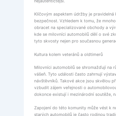
nejautentičtější.
Klíčovým aspektem údržby je pravidelná ko
bezpečnost. Vzhledem k tomu, že mnoho s
obracet na specializované obchody a výr
kde se milovníci automobilů dělí o své z
tyto skvosty nejen pro současnou generaci
Kultura kolem veteránů a oldtimerů
Milovníci automobilů se shromažďují na r
vášeň. Tyto události často zahrnují výstav
návštěvníků. Takové akce jsou skvělou příl
vzbudit zájem veřejnosti o automobilovou
dokonce existují i mezinárodní soutěže, n
Zapojení do této komunity může vést k 
starých automobilů je často rodinou tradi