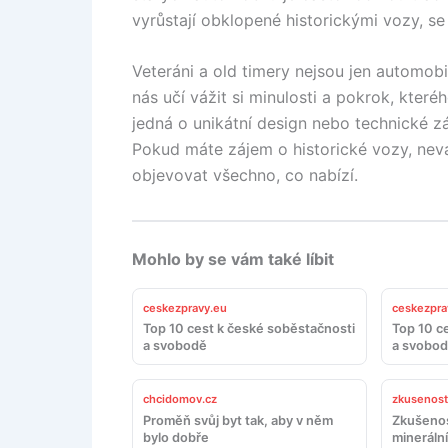
vyrůstají obklopené historickými vozy, se
Veteráni a old timery nejsou jen automobily
nás učí vážit si minulosti a pokrok, které
jedná o unikátní design nebo technické zá
Pokud máte zájem o historické vozy, neváh
objevovat všechno, co nabízí.
Mohlo by se vám také líbit
ceskezpravy.eu
ceskezpra
Top 10 cest k české soběstačnosti
Top 10 c
a svobodě
a svobo
chcidomov.cz
zkusenosti
Proměň svůj byt tak, aby v něm
Zkušenos
bylo dobře
minerální