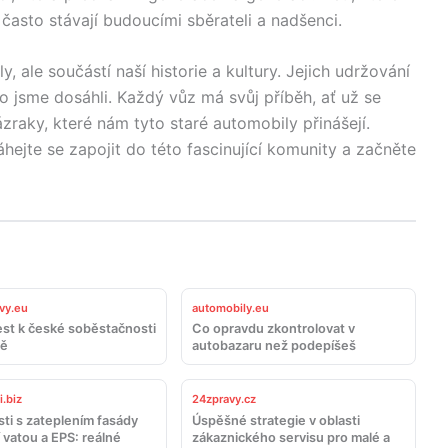
 často stávají budoucími sběrateli a nadšenci.
, ale součástí naší historie a kultury. Jejich udržování
ho jsme dosáhli. Každý vůz má svůj příběh, ať už se
zraky, které nám tyto staré automobily přinášejí.
ejte se zapojit do této fascinující komunity a začněte
vy.eu
automobily.eu
est k české soběstačnosti
Co opravdu zkontrolovat v
dě
autobazaru než podepíšeš
.biz
24zpravy.cz
ti s zateplením fasády
Úspěšné strategie v oblasti
 vatou a EPS: reálné
zákaznického servisu pro malé a