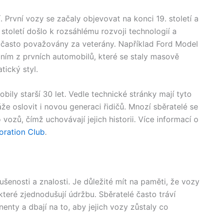
í. První vozy se začaly objevovat na konci 19. století a
toletí došlo k rozsáhlému rozvoji technologií a
 často považovány za veterány. Například Ford Model
dním z prvních automobilů, které se staly masově
tický styl.
bily starší 30 let. Vedle technické stránky mají tyto
áže oslovit i novou generaci řidičů. Mnozí sběratelé se
vozů, čímž uchovávají jejich historii. Více informací o
oration Club
.
šenosti a znalosti. Je důležité mít na paměti, že vozy
teré zjednodušují údržbu. Sběratelé často tráví
enty a dbají na to, aby jejich vozy zůstaly co