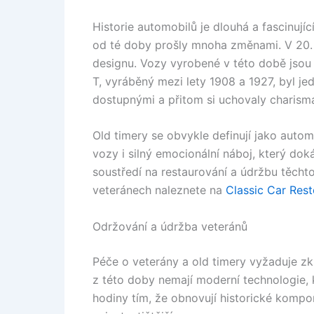
Historie automobilů je dlouhá a fascinujíc
od té doby prošly mnoha změnami. V 20. s
designu. Vozy vyrobené v této době jsou
T, vyráběný mezi lety 1908 a 1927, byl je
dostupnými a přitom si uchovaly charisma
Old timery se obvykle definují jako automo
vozy i silný emocionální náboj, který dok
soustředí na restaurování a údržbu těchto 
veteránech naleznete na
Classic Car Rest
Održování a údržba veteránů
Péče o veterány a old timery vyžaduje zku
z této doby nemají moderní technologie, k
hodiny tím, že obnovují historické kompon