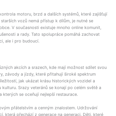
ntrola motoru, brzd a dalších systémů, které zajišťují
tarších vozů nemá přístup k dílům, je nutné se
obce. V současnosti existuje mnoho online komunit,
kušenosti a rady. Tato spolupráce pomáhá zachovat
, ale i pro budoucí.
ůzných akcích a srazech, kde mají možnost sdílet svou
y, závody a jízdy, které přitahují široké spektrum
ežitostí, jak ukázat krásu historických vozidel a
 kulturu. Srazy veteránů se konají po celém světě a
a kterých se oceňují nejlepší restaurace.
novým přátelstvím a cenným znalostem. Udržování
cí, která přechází z generace na generaci. Děti, které