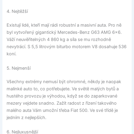
4. Nejtěžší
Existují lidé, kteří mají rádi robustní a masivní auta. Pro ně
byl vytvořený gigantický Mercedes-Benz G63 AMG 6×6.
Váží neuvěřitelných 4 860 kg a síla se mu rozhodně
nevytrácí. S 5,5 litrovým biturbo motorem V8 dosahuje 536
koní.
5. Nejmenší
Všechny extrémy nemusí být ohromné, někdy je naopak
malinké auto to, co potřebujete. Ve světě malých bytů a
hustého provozu je výhodou, když se do zaparkované
mezery vejdete snadno. Zažít radost z řízení takového
malého auta Vám umožní třeba Fiat 500. Ve své třídě je
jedním z nejlepších.
6. Nejluxusnější