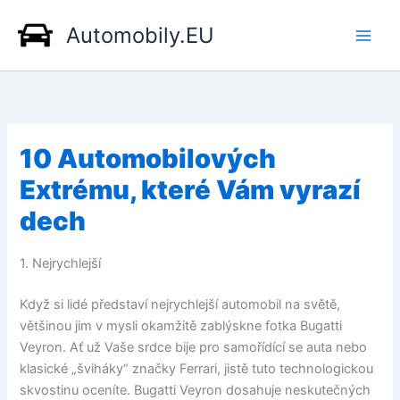
Přeskočit
Automobily.EU
na
obsah
10 Automobilových
Extrému, které Vám vyrazí
dech
1. Nejrychlejší
Když si lidé představí nejrychlejší automobil na světě,
většinou jim v mysli okamžitě zablýskne fotka Bugatti
Veyron. Ať už Vaše srdce bije pro samořídící se auta nebo
klasické „šviháky“ značky Ferrari, jistě tuto technologickou
skvostinu oceníte. Bugatti Veyron dosahuje neskutečných