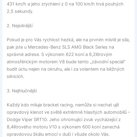
431 km/h a jeho zrychlení z 0 na 100 km/h trvá pouhých
2,5 sekundy.
2. Nejsilnější
Pokud je pro Vás rychlost hezká, ale na prvním místě je síla,
pak jste u Mercedes-Benz SLS AMG Black Series na
správné adrese. S výkonem 622 koní a 6,2litrovým
atmosférickým motorem V8 bude tento „závodní speciál“
budit úctu nejen na okruhu, ale i za volantem na běžných
silnicích.
3. Nejhlučnější
Každý kdo miluje bracket racing, nemůže si nechat ujít
opravdový klenot ve světě extrémně hlasitých automobilů –
Dodge Viper SRT10. Jeho ohromující zvuk vycházející z
8,4litrového motoru V10 s výkonem 600 koní zanechá
opravdovou škálu emocí v duši i všude okolo Vás.