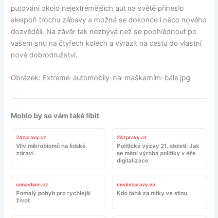
putování okolo nejextrémějších aut na světě přineslo
alespoň trochu zábavy a možná se dokonce i něco nového
dozvěděli. Na závěr tak nezbývá než se poohlédnout po
vašem snu na čtyřech kolech a vyrazit na cestu do vlastní
nové dobrodružství.
Obrázek: Extreme-automobily-na-maškarním-bále.jpg
Mohlo by se vám také líbit
24zpravy.cz
24zpravy.cz
Vliv mikrobiomů na lidské
Politické výzvy 21. století: Jak
zdraví
se mění výroba politiky v éře
digitalizace
conasbavi.cz
ceskezpravy.eu
Pomalý pohyb pro rychlejší
Kdo tahá za nitky ve stínu
život