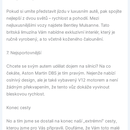
Pokud si umíte představit jízdu v luxusním autě, pak spojíte
nejlepší z dvou světů – rychlost a pohodlí. Mezi
nejluxusnějšími vozy najdete Bentley Mulsanne. Tato
britská limuzína Vám nabídne exkluzivní interiér, který je
ručně vyrobený, a to včetně koženého čalounění.
7. Nejsportovnější
Chcete se svým autem udělat dojem na silnici? Na co
čekáte, Aston Martin DBS je tím pravým. Nejenže nabízí
oslnivý design, ale je také vybavený V12 motorem a není
žádným překvapením, že tento vůz dokáže vyvinout
bleskovou rychlost.
Konec cesty
No a tím jsme se dostali na konec naší „extrémní“ cesty,
kterou jsme pro Vás připravili. Doufáme, že Vám toto malé