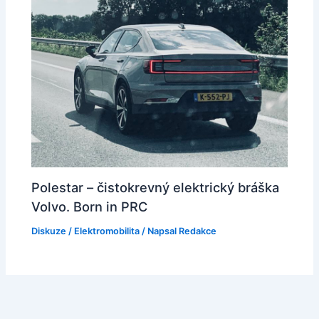
Polestar – čistokrevný elektrický bráška
Volvo. Born in PRC
Diskuze
/
Elektromobilita
/ Napsal
Redakce