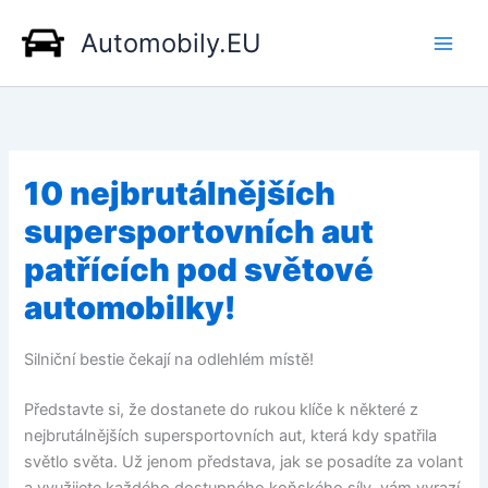
Přeskočit
Automobily.EU
na
obsah
10 nejbrutálnějších
supersportovních aut
patřících pod světové
automobilky!
Silniční bestie čekají na odlehlém místě!
Představte si, že dostanete do rukou klíče k některé z
nejbrutálnějších supersportovních aut, která kdy spatřila
světlo světa. Už jenom představa, jak se posadíte za volant
a využijete každého dostupného koňského síly, vám vyrazí