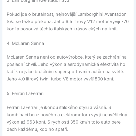
3. Lamborghini Aventador SVJ
Pokud jde o brutálnost, nejnovější Lamborghini Aventador
SVJ se těžko překoná. Jeho 6.5 litrový V12 motor vyvíjí 770
koní a posouvá těchto italských krásovických na limit.
4. McLaren Senna
McLaren Senna není od autovýrobce, který se zachrání na
poslední chvíli. Jeho výkon a aerodynamická efektivita ho
řadí k nejvíce brutálním supersportovním autům na světě.
Jeho 4.0 litrový twin-turbo V8 motor vyvíjí 800 koní.
5. Ferrari LaFerrari
Ferrari LaFerrari je ikonou italského stylu a vášně. S
kombinací benzinového a elektromotoru vyvíjí neuvěřitelný
výkon až 963 koní. S rychlostí 350 km/h toto auto bere
dech každému, kdo ho spatří.