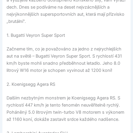
dech. Dnes se podíváme na deset nejvzácnějších a
nejvýkonnějších supersportovních aut, která mají přízvisko
„brutální“.
1. Bugatti Veyron Super Sport
Začneme tím, co je považováno za jedno z nejrychlejších
aut na světě – Bugatti Veyron Super Sport. S rychlostí 431
km/h byste mohli snadno předběhnout letadlo. Jeho 8.0
litrový W16 motor je schopen vyvinout až 1200 koní!
2. Koenigsegg Agera RS
Dalším nezbytným monstrem je Koenigsegg Agera RS. S
rychlostí 447 km/h je tento fenomén neuvěřitelně rychlý.
Poháněný 5.0 litrovým twin-turbo V8 motorem s výkonem
až 1160 koní, dokáže zastavit srdce každého nadšence.