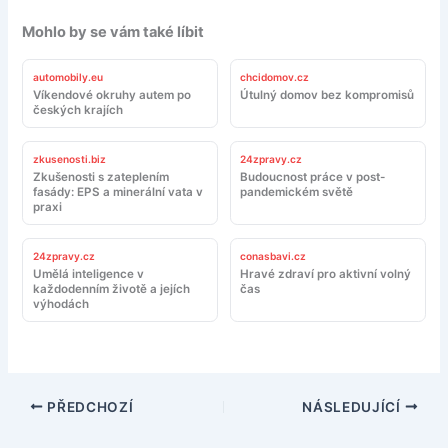
Mohlo by se vám také líbit
automobily.eu
chcidomov.cz
Víkendové okruhy autem po
Útulný domov bez kompromisů
českých krajích
zkusenosti.biz
24zpravy.cz
Zkušenosti s zateplením
Budoucnost práce v post-
fasády: EPS a minerální vata v
pandemickém světě
praxi
24zpravy.cz
conasbavi.cz
Umělá inteligence v
Hravé zdraví pro aktivní volný
každodenním životě a jejích
čas
výhodách
PŘEDCHOZÍ
NÁSLEDUJÍCÍ