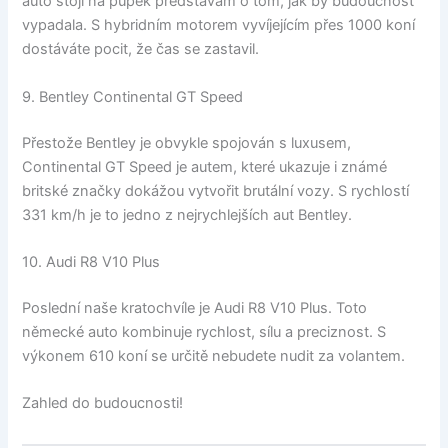
auto stojí na pupek představám o tom, jak by budoucnost
vypadala. S hybridním motorem vyvíjejícím přes 1000 koní
dostáváte pocit, že čas se zastavil.
9. Bentley Continental GT Speed
Přestože Bentley je obvykle spojován s luxusem,
Continental GT Speed je autem, které ukazuje i známé
britské značky dokážou vytvořit brutální vozy. S rychlostí
331 km/h je to jedno z nejrychlejších aut Bentley.
10. Audi R8 V10 Plus
Poslední naše kratochvíle je Audi R8 V10 Plus. Toto
německé auto kombinuje rychlost, sílu a preciznost. S
výkonem 610 koní se určitě nebudete nudit za volantem.
Zahled do budoucnosti!