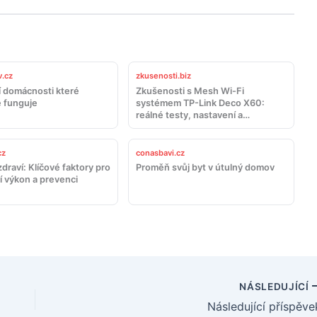
.cz
zkusenosti.biz
 domácnosti které
Zkušenosti s Mesh Wi-Fi
 funguje
systémem TP-Link Deco X60:
reálné testy, nastavení a
doporučení
cz
conasbavi.cz
draví: Klíčové faktory pro
Proměň svůj byt v útulný domov
í výkon a prevenci
NÁSLEDUJÍCÍ
Následující příspěve