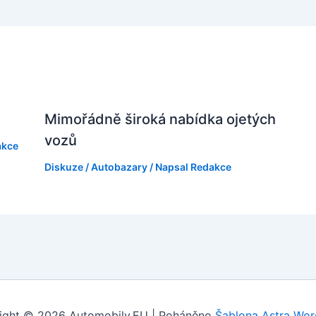
Mimořádně široká nabídka ojetých
vozů
akce
Diskuze
/
Autobazary
/ Napsal
Redakce
ight © 2026 Automobily.EU | Poháněno
Šablona Astra Wor