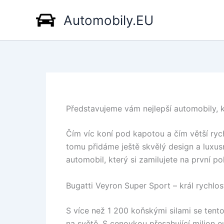
Přeskočit
Automobily.EU
na
obsah
Představujeme vám nejlepší automobily, 
Čím víc koní pod kapotou a čím větší rych
tomu přidáme ještě skvělý design a lux
automobil, který si zamilujete na první po
Bugatti Veyron Super Sport – král rychlost
S více než 1 200 koňskými silami se tento
na světě. S cenovkou přesahující milion 