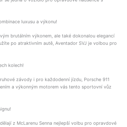
ombinace luxusu a výkonu!
 svým brutálním výkonem, ale také dokonalou elegancí
užíte po atraktivním autě, Aventador SVJ je volbou pro
ech kolech!
ruhové závody i pro každodenní jízdu, Porsche 911
ízením a výkonným motorem vás tento sportovní vůz
ignu!
ělají z McLarenu Senna nejlepší volbu pro opravdové