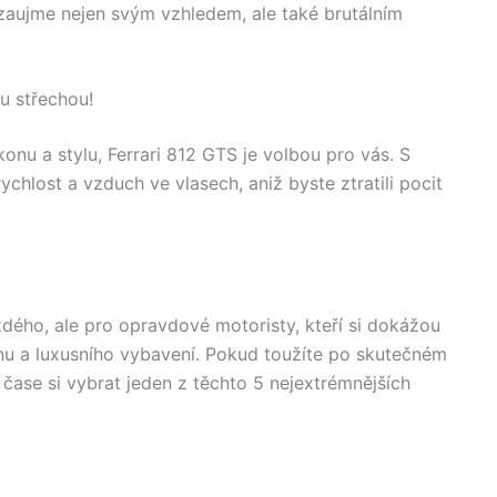
zaujme nejen svým vzhledem, ale také brutálním
ou střechou!
nu a stylu, Ferrari 812 GTS je volbou pro vás. S
chlost a vzduch ve vlasech, aniž byste ztratili pocit
dého, ale pro opravdové motoristy, kteří si dokážou
nu a luxusního vybavení. Pokud toužíte po skutečném
 čase si vybrat jeden z těchto 5 nejextrémnějších