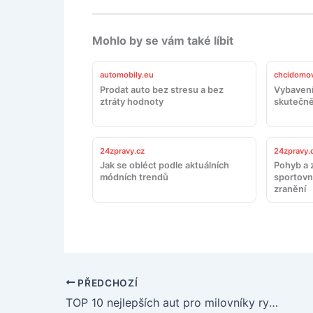
Mohlo by se vám také líbit
automobily.eu
chcidomov
Prodat auto bez stresu a bez
Vybavení
ztráty hodnoty
skutečně
24zpravy.cz
24zpravy.
Jak se obléct podle aktuálních
Pohyb a z
módních trendů
sportovn
zranění
PŘEDCHOZÍ
TOP 10 nejlepších aut pro milovníky rychlosti a luxusu!