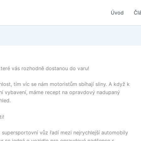
Úvod
Čl
které vás rozhodně dostanou do varu!
lost, tím víc se nám motoristům sbíhají sliny. A když k
usní vybavení, máme recept na opravdový nadupaný
hled.
i!
 supersportovní vůz řadí mezi nejrychlejší automobily
eur se jedná o vozidlo pro opravdové nadšence s