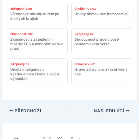
automobily.eu
chcidomov.cz
Víkendové okruhy autem po
Útulný domov bez kompromisů
českých krajích
zkusenosti.biz
24zpravy.cz
Zkušenosti s zateplením
Budoucnost práce v post-
fasády: EPS a minerální vata v
pandemickém světě
praxi
24zpravy.cz
conasbavi.cz
Umělá inteligence v
Hravé zdraví pro aktivní volný
každodenním životě a jejích
čas
výhodách
PŘEDCHOZÍ
NÁSLEDUJÍCÍ