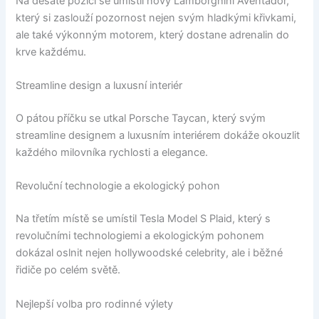
Na desáté pozici se umístil nový Lamborghini Aventador,
který si zaslouží pozornost nejen svým hladkými křivkami,
ale také výkonným motorem, který dostane adrenalin do
krve každému.
Streamline design a luxusní interiér
O pátou příčku se utkal Porsche Taycan, který svým
streamline designem a luxusním interiérem dokáže okouzlit
každého milovníka rychlosti a elegance.
Revoluční technologie a ekologický pohon
Na třetím místě se umístil Tesla Model S Plaid, který s
revolučními technologiemi a ekologickým pohonem
dokázal oslnit nejen hollywoodské celebrity, ale i běžné
řidiče po celém světě.
Nejlepší volba pro rodinné výlety