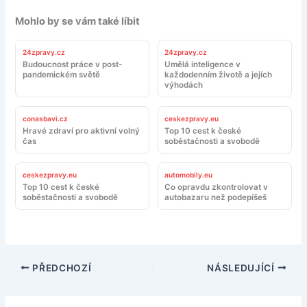
Mohlo by se vám také líbit
24zpravy.cz
24zpravy.cz
Budoucnost práce v post-
Umělá inteligence v
pandemickém světě
každodenním životě a jejích
výhodách
conasbavi.cz
ceskezpravy.eu
Hravé zdraví pro aktivní volný
Top 10 cest k české
čas
soběstačnosti a svobodě
ceskezpravy.eu
automobily.eu
Top 10 cest k české
Co opravdu zkontrolovat v
soběstačnosti a svobodě
autobazaru než podepíšeš
PŘEDCHOZÍ
NÁSLEDUJÍCÍ