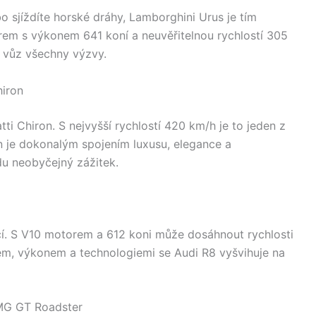
bo sjíždíte horské dráhy, Lamborghini Urus je tím
em s výkonem 641 koní a neuvěřitelnou rychlostí 305
í vůz všechny výzvy.
hiron
atti Chiron. S nejvyšší rychlostí 420 km/h je to jeden z
on je dokonalým spojením luxusu, elegance a
du neobyčejný zážitek.
cí. S V10 motorem a 612 koni může dosáhnout rychlosti
m, výkonem a technologiemi se Audi R8 vyšvihuje na
AMG GT Roadster