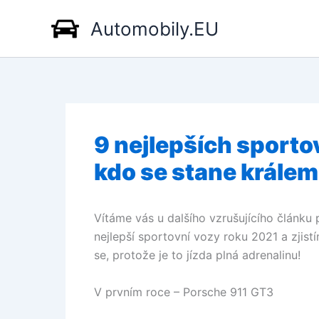
Přeskočit
Automobily.EU
na
obsah
9 nejlepších sporto
kdo se stane králem 
Vítáme vás u dalšího vzrušujícího článku
nejlepší sportovní vozy roku 2021 a zjistíme
se, protože je to jízda plná adrenalinu!
V prvním roce – Porsche 911 GT3