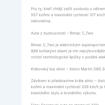
Pro ty, kteří chtějí zažít svobodu s větr
557 koňmi a maximální rychlostí 317 km/h
nekonečna.
Auta z budoucnosti – Rimac C_Two
Rimac C_Two je elektrickým supersportem
888 koňskými silami je tím nejvýkonnějš
vrchol technologické špičky v podání ele
Královský boj silnic – Aston Martin DBS 
Závěrem si představíme krále silnic – A
koňmi a maximální rychlostí 339 km/h je 
klasického stylu a brutálního výkonu.
Foto: Sportovní auta na startovní čáře