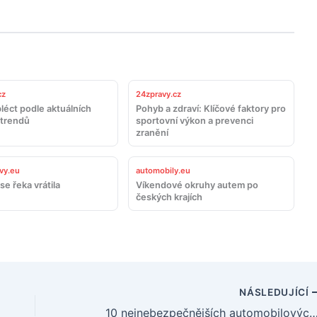
cz
24zpravy.cz
léct podle aktuálních
Pohyb a zdraví: Klíčové faktory pro
trendů
sportovní výkon a prevenci
zranění
vy.eu
automobily.eu
se řeka vrátila
Víkendové okruhy autem po
českých krajích
NÁSLEDUJÍCÍ
10 nejnebezpečnějších automobilových zvířat, před kterými se ra