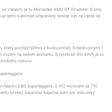
em ve vlasech, je tu Mercedes-AMG GT Roadster. S jeho
 je tento kabriolet připravený dostat vás na cestě do
, který pochází přímo z budoucnosti. S neobvyklými 1
ím vozem na našem seznamu. S rychlostí 412 km/h je to
ktrického vykonu.
Superleggera
ston Martin DBS Superleggera. S V12 motorem se 715
tento britský superstar báječné auto pro milovníky