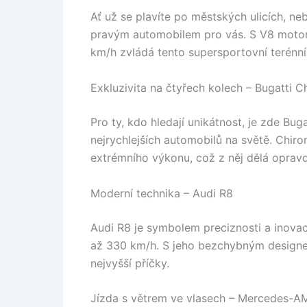
Ať už se plavíte po městských ulicích, ne
pravým automobilem pro vás. S V8 motor
km/h zvládá tento supersportovní terénn
Exkluzivita na čtyřech kolech – Bugatti C
Pro ty, kdo hledají unikátnost, je zde Bug
nejrychlejších automobilů na světě. Chir
extrémního výkonu, což z něj dělá oprav
Moderní technika – Audi R8
Audi R8 je symbolem preciznosti a inova
až 330 km/h. S jeho bezchybným designe
nejvyšší příčky.
Jízda s větrem ve vlasech – Mercedes-