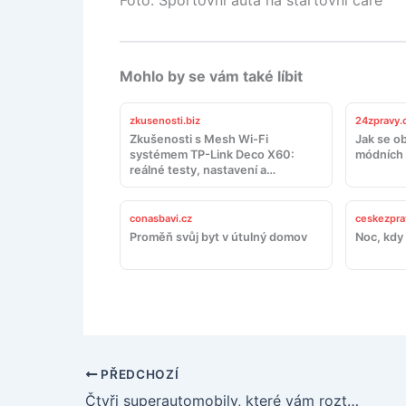
Mohlo by se vám také líbit
zkusenosti.biz
24zpravy.
Zkušenosti s Mesh Wi-Fi
Jak se ob
systémem TP-Link Deco X60:
módních 
reálné testy, nastavení a
doporučení
conasbavi.cz
ceskezpra
Proměň svůj byt v útulný domov
Noc, kdy 
PŘEDCHOZÍ
Čtyři superautomobily, které vám roztančí srdce a rozdupou peněženku!