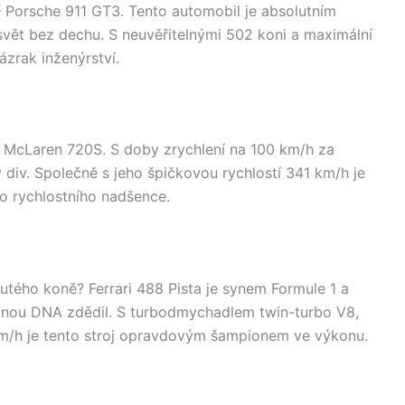
orsche 911 GT3. Tento automobil je absolutním
ět bez dechu. S neuvěřitelnými 502 koni a maximální
ázrak inženýrství.
 McLaren 720S. S doby zrychlení na 100 km/h za
div. Společně s jeho špičkovou rychlostí 341 km/h je
 rychlostního nadšence.
tého koně? Ferrari 488 Pista je synem Formule 1 a
silnou DNA zdědil. S turbodmychadlem twin-turbo V8,
 km/h je tento stroj opravdovým šampionem ve výkonu.