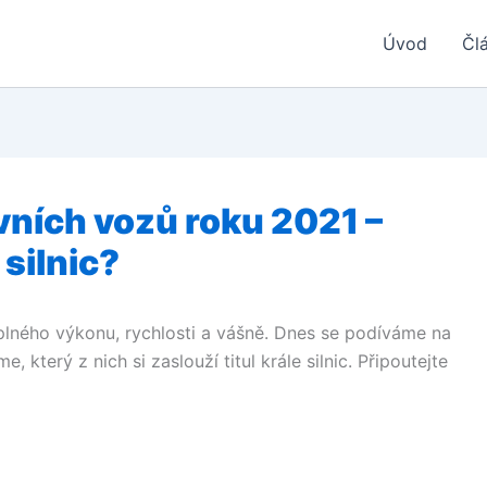
Úvod
Čl
vních vozů roku 2021 –
silnic?
 plného výkonu, rychlosti a vášně. Dnes se podíváme na
, který z nich si zaslouží titul krále silnic. Připoutejte