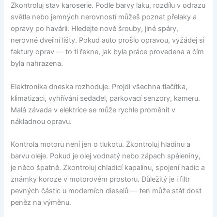
Zkontroluj stav karoserie. Podle barvy laku, rozdílu v odrazu
světla nebo jemných nerovností můžeš poznat přelaky a
opravy po havárii. Hledejte nové šrouby, jiné spáry,
nerovné dveřní lišty. Pokud auto prošlo opravou, vyžádej si
faktury oprav — to ti řekne, jak byla práce provedena a čím
byla nahrazena.
Elektronika dneska rozhoduje. Projdi všechna tlačítka,
klimatizaci, vyhřívání sedadel, parkovací senzory, kameru.
Malá závada v elektrice se může rychle proměnit v
nákladnou opravu.
Kontrola motoru není jen o tlukotu. Zkontroluj hladinu a
barvu oleje. Pokud je olej vodnatý nebo zápach spáleniny,
je něco špatně. Zkontroluj chladicí kapalinu, spojení hadic a
známky koroze v motorovém prostoru. Důležitý je i filtr
pevných částic u moderních dieselů — ten může stát dost
peněz na výměnu.