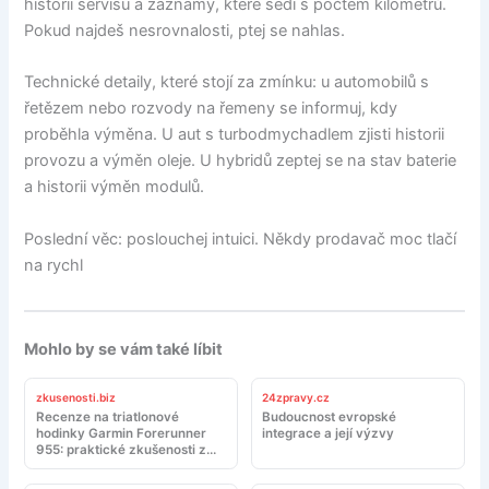
historii servisu a záznamy, které sedí s počtem kilometrů.
Pokud najdeš nesrovnalosti, ptej se nahlas.
Technické detaily, které stojí za zmínku: u automobilů s
řetězem nebo rozvody na řemeny se informuj, kdy
proběhla výměna. U aut s turbodmychadlem zjisti historii
provozu a výměn oleje. U hybridů zeptej se na stav baterie
a historii výměn modulů.
Poslední věc: poslouchej intuici. Někdy prodavač moc tlačí
na rychl
Mohlo by se vám také líbit
zkusenosti.biz
24zpravy.cz
Recenze na triatlonové
Budoucnost evropské
hodinky Garmin Forerunner
integrace a její výzvy
955: praktické zkušenosti z
tréninku a závodů