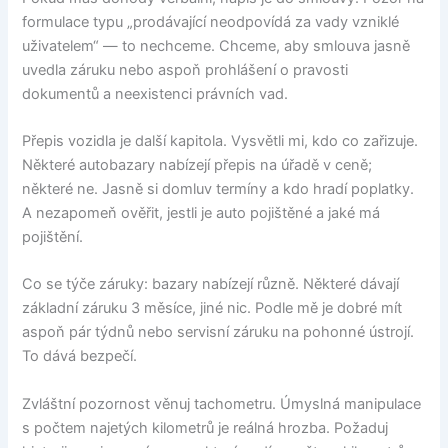
formulace typu „prodávající neodpovídá za vady vzniklé
uživatelem“ — to nechceme. Chceme, aby smlouva jasně
uvedla záruku nebo aspoň prohlášení o pravosti
dokumentů a neexistenci právních vad.
Přepis vozidla je další kapitola. Vysvětli mi, kdo co zařizuje.
Některé autobazary nabízejí přepis na úřadě v ceně;
některé ne. Jasně si domluv termíny a kdo hradí poplatky.
A nezapomeň ověřit, jestli je auto pojištěné a jaké má
pojištění.
Co se týče záruky: bazary nabízejí různě. Některé dávají
základní záruku 3 měsíce, jiné nic. Podle mě je dobré mít
aspoň pár týdnů nebo servisní záruku na pohonné ústrojí.
To dává bezpečí.
Zvláštní pozornost věnuj tachometru. Úmyslná manipulace
s počtem najetých kilometrů je reálná hrozba. Požaduj