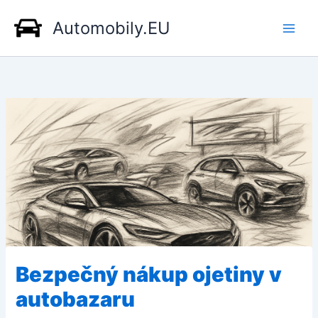
Přeskočit
Automobily.EU
na
obsah
Bezpečný nákup ojetiny v
autobazaru