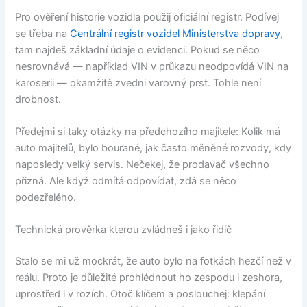
Pro ověření historie vozidla použij oficiální registr. Podívej
se třeba na
Centrální registr vozidel Ministerstva dopravy
,
tam najdeš základní údaje o evidenci. Pokud se něco
nesrovnává — například VIN v průkazu neodpovídá VIN na
karoserii — okamžitě zvedni varovný prst. Tohle není
drobnost.
Předejmi si taky otázky na předchozího majitele: Kolik má
auto majitelů, bylo bourané, jak často měněné rozvody, kdy
naposledy velký servis. Nečekej, že prodavač všechno
přizná. Ale když odmítá odpovídat, zdá se něco
podezřelého.
Technická prověrka kterou zvládneš i jako řidič
Stalo se mi už mockrát, že auto bylo na fotkách hezčí než v
reálu. Proto je důležité prohlédnout ho zespodu i zeshora,
uprostřed i v rozích. Otoč klíčem a poslouchej: klepání