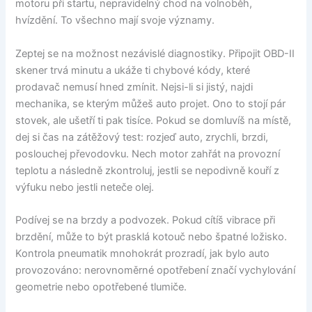
motoru při startu, nepravidelný chod na volnoběh,
hvízdění. To všechno mají svoje významy.
Zeptej se na možnost nezávislé diagnostiky. Připojit OBD-II
skener trvá minutu a ukáže ti chybové kódy, které
prodavač nemusí hned zmínit. Nejsi-li si jistý, najdi
mechanika, se kterým můžeš auto projet. Ono to stojí pár
stovek, ale ušetří ti pak tisíce. Pokud se domluvíš na místě,
dej si čas na zátěžový test: rozjeď auto, zrychli, brzdi,
poslouchej převodovku. Nech motor zahřát na provozní
teplotu a následně zkontroluj, jestli se nepodivně kouří z
výfuku nebo jestli neteče olej.
Podívej se na brzdy a podvozek. Pokud cítíš vibrace při
brzdění, může to být prasklá kotouč nebo špatné ložisko.
Kontrola pneumatik mnohokrát prozradí, jak bylo auto
provozováno: nerovnoměrné opotřebení značí vychylování
geometrie nebo opotřebené tlumiče.