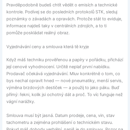
Pravděpodobně budeš chtít vědět o emisích a technické
kontrole. Podívej se do posledních protokolů STK, sleduj
poznámky o závadách a opravách. Protože stát to eviduje,
informace najdeš taky v centrálních zdrojích, a to ti
pomůže poskládat reálný obraz.
Vyjednávání ceny a smlouva která tě kryje
Když máš techniku prověřenou a papíry v pořádku, přichází
její cenové vyhodnocení. Určitě neplať první nabídku.
Prodavač očekává vyjednávání. Mluv konkrétně o tom, co
bys nechal opravit hned — nové pneumatiky, menší servis,
výměna brzdových destiček — a použij to jako páku. Buď
přímý: řekni, kolik jsi ochotný dát a proč. To víc funguje než
vágní narážky.
Smlouva musí být jasná. Datum prodeje, cena, vin, stav
tachometru a zejména prohlášení o technickém stavu.
Pokud máš dohody verbální, napiš je do smlouvy. Pozor na