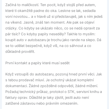
Začíná to maličkostí. Ten pocit, když stojíš před autem,
které ti okamžitě padne do oka. Leskne se lak, sedadla
voní novotou… a v hlavě už si představuješ, jak s ním jedeš
na víkend. Jasně, znáš ten moment. Ale pak se objeví
otázky. Co kdyby se ukázalo něco, co se nedá opravit za
pár tisíc? Co kdyby papíry neseděly? Takhle to myslím:
koupit auto v autobazaru je trochu jako rande na slepo. Dá
se to udělat bezpečně, když víš, na co sáhnout a co
důkladně prověřit.
První kontakt a papíry které musí sedět
Když vstoupíš do autobazaru, pozoruj hned první věci. Jak
s tebou prodavač mluví. Je ochotný ukázat kompletní
dokumentaci. Žádné zpožděné odpovědi, žádné mlžení.
Požaduj technický průkaz, protokol o STK, servisní knihu a
faktury oprav. Důležité je taky zjistit, jestli auto není
zatížené zástavou nebo právním omezením.