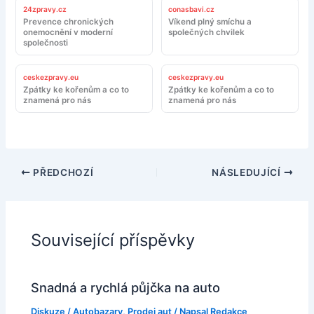
24zpravy.cz
conasbavi.cz
Prevence chronických
Víkend plný smíchu a
onemocnění v moderní
společných chvilek
společnosti
ceskezpravy.eu
ceskezpravy.eu
Zpátky ke kořenům a co to
Zpátky ke kořenům a co to
znamená pro nás
znamená pro nás
PŘEDCHOZÍ
NÁSLEDUJÍCÍ
Související příspěvky
Snadná a rychlá půjčka na auto
Diskuze
/
Autobazary
,
Prodej aut
/ Napsal
Redakce