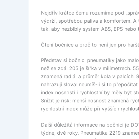
Nejdřív krátce čemu rozumíme pod „sprá
výdrží, spotřebou paliva a komfortem. A 
tak, aby nezblbly systém ABS, EPS nebo
Čtení bočnice a proč to není jen pro harš
Představ si bočnici pneumatiky jako malo
než se zdá. 205 je šířka v milimetrech. 55
znamená radiál a průměr kola v palcích. 91
nahrazují slova: neumíš-li si to přepočíta
index nosnosti i rychlostní by měly být 
Snížit je risk: menší nosnost znamená rych
rychlostní index může při vyšších rychlos
Další důležitá informace na bočnici je D
týdne, dvě roky. Pneumatika 2219 znamená