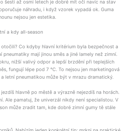
 šesti až osmi letech je dobré mít oči navíc na stav
doporučuje náhradu, i když vzorek vypadá ok. Guma
hounu nejsou jen estetika.
tní a kdy all-season
otočili? Co kdyby hlavní kritérium byla bezpečnost a
 pneumatiky mají jinou směs a jiné lamely než zimní.
ru, nižší valivý odpor a lepší brzdění při teplejších
měs, fungují lépe pod 7 °C. To nejsou jen marketingová
í a letní pneumatikou může být v mrazu dramatický.
jezdíš hlavně po městě a výrazně nejezdíš na horách.
í. Ale pamatuj, že univerzál nikdy není specialistou. V
son může zradit tam, kde dobré zimní gumy tě stále
rníků. Nabízím jeden konkrétní tip: mrkni na praktické