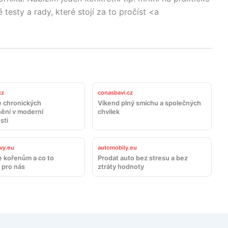
esty a rady, které stojí za to pročíst <a
cz
conasbavi.cz
 chronických
Víkend plný smíchu a společných
ění v moderní
chvilek
sti
vy.eu
automobily.eu
e kořenům a co to
Prodat auto bez stresu a bez
pro nás
ztráty hodnoty