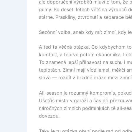
ale doporučení výrobků mluví o tom, že po
gumy. Po deseti letech většina výrobců 
stárne. Praskliny, ztvrdnutí a separace bě
Sezónní volba, aneb kdy mít zimní, kdy le
A teď ta věčná otázka. Co kdybychom to 
komfort, a teprve potom ekonomika. Letní
To znamená lepší přilnavost na suchu i mok
teplotách. Zimní mají více lamel, měkčí s
slova — rozdíl v brzdné dráze mezi zimn
All-season je rozumný kompromis, pokud 
Ušetříš místo v garáži a čas při přezouván
náročných zimních podmínkách tě all-sea
dovezou.
Taky je tu otázka obutí podle rad od odbo