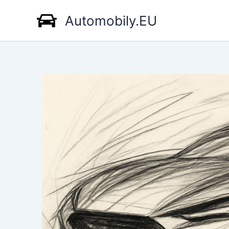
Přeskočit
Automobily.EU
na
obsah