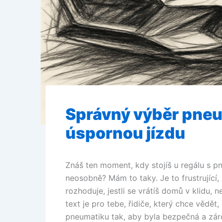
Správný výběr pneu
úspornou jízdu
Znáš ten moment, kdy stojíš u regálu s 
neosobně? Mám to taky. Je to frustrující,
rozhoduje, jestli se vrátíš domů v klidu,
text je pro tebe, řidiče, který chce vědět,
pneumatiku tak, aby byla bezpečná a zár