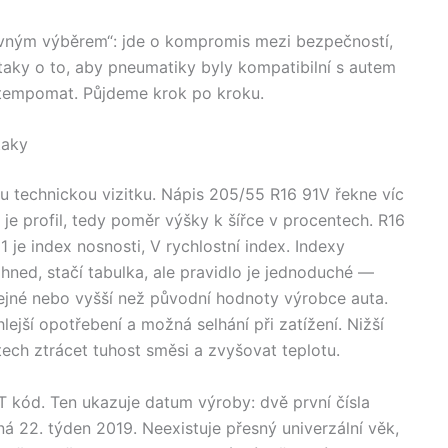
vným výběrem“: jde o kompromis mezi bezpečností,
taky o to, aby pneumatiky byly kompatibilní s autem
 tempomat. Půjdeme krok po kroku.
taky
u technickou vizitku. Nápis 205/55 R16 91V řekne víc
 je profil, tedy poměr výšky k šířce v procentech. R16
 je index nosnosti, V rychlostní index. Indexy
t hned, stačí tabulka, ale pravidlo je jednoduché —
stejné nebo vyšší než původní hodnoty výrobce auta.
lejší opotřebení a možná selhání při zatížení. Nižší
tech ztrácet tuhost směsi a zvyšovat teplotu.
OT kód. Ten ukazuje datum výroby: dvě první čísla
 22. týden 2019. Neexistuje přesný univerzální věk,