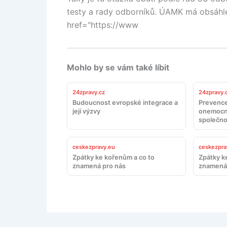
testy a rady odborníků. ÚAMK má obsáhlé t
href="https://www
Mohlo by se vám také líbit
24zpravy.cz
24zpravy.
Budoucnost evropské integrace a
Prevence
její výzvy
onemocn
společno
ceskezpravy.eu
ceskezpra
Zpátky ke kořenům a co to
Zpátky k
znamená pro nás
znamená 