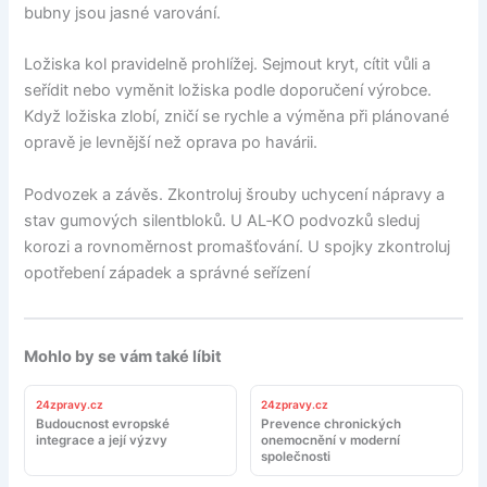
bubny jsou jasné varování.
Ložiska kol pravidelně prohlížej. Sejmout kryt, cítit vůli a
seřídit nebo vyměnit ložiska podle doporučení výrobce.
Když ložiska zlobí, zničí se rychle a výměna při plánované
opravě je levnější než oprava po havárii.
Podvozek a závěs. Zkontroluj šrouby uchycení nápravy a
stav gumových silentbloků. U AL‑KO podvozků sleduj
korozi a rovnoměrnost promašťování. U spojky zkontroluj
opotřebení západek a správné seřízení
Mohlo by se vám také líbit
24zpravy.cz
24zpravy.cz
Budoucnost evropské
Prevence chronických
integrace a její výzvy
onemocnění v moderní
společnosti