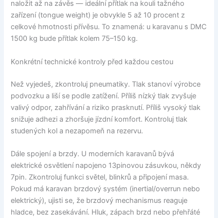
naložit až na závěs — ideální přítlak na kouli tažného
zařízení (tongue weight) je obvykle 5 až 10 procent z
celkové hmotnosti přívěsu. To znamená: u karavanu s DMC
1500 kg bude přítlak kolem 75–150 kg.
Konkrétní technické kontroly před každou cestou
Než vyjedeš, zkontroluj pneumatiky. Tlak stanoví výrobce
podvozku a liší se podle zatížení. Příliš nízký tlak zvyšuje
valivý odpor, zahřívání a riziko prasknutí. Příliš vysoký tlak
snižuje adhezi a zhoršuje jízdní komfort. Kontroluj tlak
studených kol a nezapomeň na rezervu.
Dále spojení a brzdy. U moderních karavanů bývá
elektrické osvětlení napojeno 13pinovou zásuvkou, někdy
7pin. Zkontroluj funkci světel, blinkrů a připojení masa.
Pokud má karavan brzdový systém (inertial/overrun nebo
elektrický), ujisti se, že brzdový mechanismus reaguje
hladce, bez zasekávání. Hluk, zápach brzd nebo přehřáté