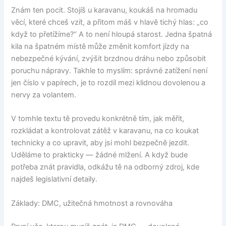
Znám ten pocit. Stojíš u karavanu, koukáš na hromadu
věcí, které chceš vzít, a přitom máš v hlavě tichý hlas: „co
když to přetížíme?“ A to není hloupá starost. Jedna špatná
kila na špatném místě může změnit komfort jízdy na
nebezpečné kývání, zvýšit brzdnou dráhu nebo způsobit
poruchu nápravy. Takhle to myslím: správné zatížení není
jen číslo v papírech, je to rozdíl mezi klidnou dovolenou a
nervy za volantem.
V tomhle textu tě provedu konkrétně tím, jak měřit,
rozkládat a kontrolovat zátěž v karavanu, na co koukat
technicky a co upravit, aby jsi mohl bezpečně jezdit.
Uděláme to prakticky — žádné mlžení. A když bude
potřeba znát pravidla, odkážu tě na odborný zdroj, kde
najdeš legislativní detaily.
Základy: DMC, užitečná hmotnost a rovnováha