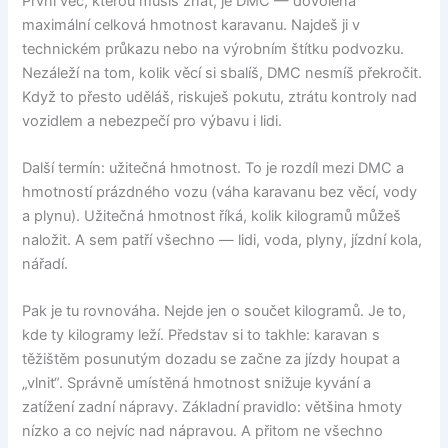
První věc, kterou musíš znát, je DMC — dovolená
maximální celková hmotnost karavanu. Najdeš ji v
technickém průkazu nebo na výrobním štítku podvozku.
Nezáleží na tom, kolik věcí si sbalíš, DMC nesmíš překročit.
Když to přesto uděláš, riskuješ pokutu, ztrátu kontroly nad
vozidlem a nebezpečí pro výbavu i lidi.
Další termín: užitečná hmotnost. To je rozdíl mezi DMC a
hmotností prázdného vozu (váha karavanu bez věcí, vody
a plynu). Užitečná hmotnost říká, kolik kilogramů můžeš
naložit. A sem patří všechno — lidi, voda, plyny, jízdní kola,
nářadí.
Pak je tu rovnováha. Nejde jen o součet kilogramů. Je to,
kde ty kilogramy leží. Představ si to takhle: karavan s
těžištěm posunutým dozadu se začne za jízdy houpat a
„vlnit“. Správně umístěná hmotnost snižuje kyvání a
zatížení zadní nápravy. Základní pravidlo: většina hmoty
nízko a co nejvíc nad nápravou. A přitom ne všechno