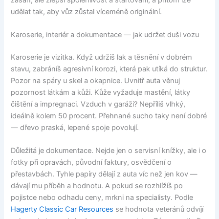
udělat tak, aby vůz zůstal víceméně originální.
Karoserie, interiér a dokumentace — jak udržet duši vozu
Karoserie je vizitka. Když udržíš lak a těsnění v dobrém
stavu, zabráníš agresivní korozi, která pak utíká do struktur.
Pozor na spáry u skel a okapnice. Uvnitř auta věnuj
pozornost látkám a kůži. Kůže vyžaduje mastění, látky
čištění a impregnaci. Vzduch v garáži? Nepříliš vlhký,
ideálně kolem 50 procent. Přehnané sucho taky není dobré
— dřevo praská, lepené spoje povolují.
Důležitá je dokumentace. Nejde jen o servisní knížky, ale i o
fotky při opravách, původní faktury, osvědčení o
přestavbách. Tyhle papíry dělají z auta víc než jen kov —
dávají mu příběh a hodnotu. A pokud se rozhlížíš po
pojistce nebo odhadu ceny, mrkni na specialisty. Podle
Hagerty Classic Car Resources
se hodnota veteránů odvíjí