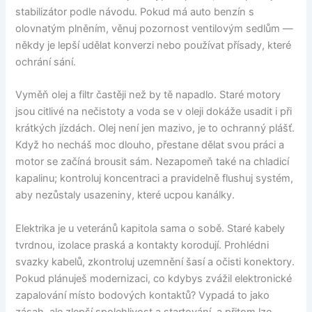
stabilizátor podle návodu. Pokud má auto benzín s
olovnatým plněním, věnuj pozornost ventilovým sedlům —
někdy je lepší udělat konverzi nebo používat přísady, které
ochrání sání.
Vyměň olej a filtr častěji než by tě napadlo. Staré motory
jsou citlivé na nečistoty a voda se v oleji dokáže usadit i při
krátkých jízdách. Olej není jen mazivo, je to ochranný plášť.
Když ho necháš moc dlouho, přestane dělat svou práci a
motor se začíná brousit sám. Nezapomeň také na chladicí
kapalinu; kontroluj koncentraci a pravidelně flushuj systém,
aby nezůstaly usazeniny, které ucpou kanálky.
Elektrika je u veteránů kapitola sama o sobě. Staré kabely
tvrdnou, izolace praská a kontakty korodují. Prohlédni
svazky kabelů, zkontroluj uzemnění šasí a očisti konektory.
Pokud plánuješ modernizaci, co kdybys zvážil elektronické
zapalování místo bodových kontaktů? Vypadá to jako
zásah, ale zlepší spolehlivost a startování, a přitom lze