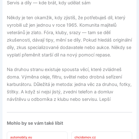
Servis a díly — kde brát, kdy udělat sám
Někdy je ten okamžik, kdy zjistíš, že potřebuješ díl, který
vyrobili už jen jednou v roce 1965. Komunita majitelů
veteránů je zlato. Fóra, kluby, srazy — tam se dělí
zkušenosti, dávají tipy, mění se díly. Pokud hledáš originální
díly, zkus specializované dodavatele nebo aukce. Někdy se
vyplatí přeměnit starší díl na nový pomocí repase.
Na druhou stranu existuje spousta věcí, které zvládneš
doma. Výměna oleje, filtru, světel nebo drobná seřízení
karburátoru. Důležitá je metoda: jedna věc za druhou, fotky,
štítky. A když si nejsi jistý, zvedni telefon a domluv
návštěvu u odborníka z klubu nebo servisu. Lepší
Mohlo by se vám také líbit
automobily.eu
chcidomov.cz