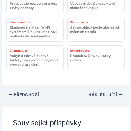
Prodat auto bez stresu a bez
Vybavení domácnosti které
ztráty hodnoty
skutečně funguje
zkusenosti.biz
24zpravy.cz
Zkušenosti s Mesh Wi-Fi
Jak se obléct podle aktuálních
systémem TP-Link Deco X60:
módních trendů
reálné testy, nastavení a
doporučení
24zpravy.cz
conasbavi.cz
Pohyb a zdraví: Klíčové
Proměň svůj byt v útulný
faktory pro sportovní výkon a
domov
prevenci zranění
PŘEDCHOZÍ
NÁSLEDUJÍCÍ
Související příspěvky