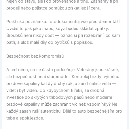
nejen od stavu, ale i od provenance a trhu. Záznamy ti při
prodeji nebo pojistce pomůžou získat lepší cenu.
Praktická poznámka: fotodokumentuj vše před demontáží.
Uvidíš to pak jako mapu, když budeš skládat zpátky.
Šroubků není nikdy dost — označ si při rozebírání, co kam
patří, a ulož malé díly do pytlíčků s popiskou.
Bezpečnost bez kompromisů
A teď něco, co se často podceňuje. Veterány jsou krásné,
ale bezpečnost není staromódní. Kontroluj brzdy, výměnu
brzdové kapaliny každý druhý rok, a seřiď čelní světla —
vidět i být viděn. Co kdybychom ti řekli, že drobná
investice do skrytých tříbodových pásů nebo moderní
brzdové kapaliny může zachránit víc než vzpomínky? Ne
každý zásah ruší autenticitu. Dělá to auto bezpečnějším pro
tebe a spolujezdce.