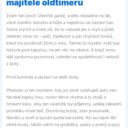
majitele oldtimerů
Znám ten pocit. Otevřeš garáž, světlo dopadne na lak,
vůně starého benzínu a kůže a najednou se zastaví čas.
Srdce zrychlí a hned víš, že to nebude jen o mytí a jízdě.
Veterán chce víc – péči, trpělivost a pár chytrých kroků,
které mu prodlouží život o roky. Takhle to myslím: máš kus
historie pod kapotou, ne jen věc na víkend. A když tomu
dáš správnou pozornost, odmění se spolehlivostí i radostí
z jízdy.
První kontrola a uložení na delší dobu
Představ si ten moment, kdy po zimě vytahuješ auto ven.
Na skle kapky rosy, motor lehce chytne a ty stojíš s
hrnkem kávy. Aby ten okamžik byl příjemný, udělej základní
prohlídku hned teď. Zkontroluj brzdy, stav pneumatik,
těsnění u dveří a spodní partie karosérie. Rzi se nejvíc líbí
vlhké kouty, takže sáhni na podběhy, spáry u prahů a spoj