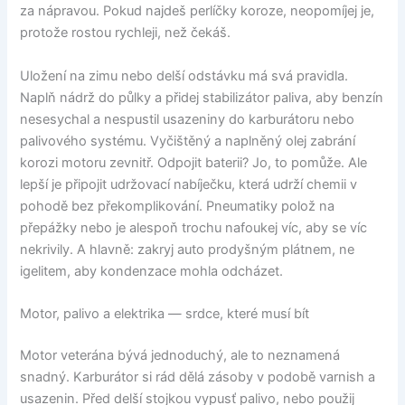
za nápravou. Pokud najdeš perlíčky koroze, neopomíjej je,
protože rostou rychleji, než čekáš.
Uložení na zimu nebo delší odstávku má svá pravidla.
Naplň nádrž do půlky a přidej stabilizátor paliva, aby benzín
nesesychal a nespustil usazeniny do karburátoru nebo
palivového systému. Vyčištěný a naplněný olej zabrání
korozi motoru zevnitř. Odpojit baterii? Jo, to pomůže. Ale
lepší je připojit udržovací nabíječku, která udrží chemii v
pohodě bez překomplikování. Pneumatiky polož na
přepážky nebo je alespoň trochu nafoukej víc, aby se víc
nekrivily. A hlavně: zakryj auto prodyšným plátnem, ne
igelitem, aby kondenzace mohla odcházet.
Motor, palivo a elektrika — srdce, které musí bít
Motor veterána bývá jednoduchý, ale to neznamená
snadný. Karburátor si rád dělá zásoby v podobě varnish a
usazenin. Před delší stojkou vypusť palivo, nebo použij