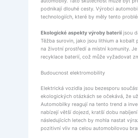
automobily. Tato skutečnost může být pro
podnikají dlouhé cesty. Výrobci automobil
technologiích, které by měly tento probl
Ekologické aspekty výroby baterií
jsou d
Těžba surovin, jako jsou lithium a kobalt
na životní prostředí a místní komunity. J
recyklace baterií, což může vyžadovat zm
Budoucnost elektromobility
Elektrická vozidla jsou bezesporu součá
ekologických otázkách se očekává, že uži
Automobilky reagují na tento trend a inv
nabízejí větší dojezd, kratší dobu nabíje
následujících letech by mohla nastat výr
pozitivní vliv na celou automobilovou bra