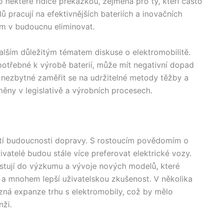
 některé řidiče překážkou, zejména pro ty, kteří často
ů pracují na efektivnějších bateriích a inovačních
ém v budoucnu eliminovat.
alším důležitým tématem diskuse o elektromobilitě.
 potřebné k výrobě baterií, může mít negativní dopad
e nezbytné zaměřit se na udržitelné metody těžby a
ěny v legislativě a výrobních procesech.
stí budoucnosti dopravy. S rostoucím povědomím o
vatelé budou stále více preferovat elektrické vozy.
estují do výzkumu a vývoje nových modelů, které
ní a mnohem lepší uživatelskou zkušenost. V několika
azná expanze trhu s elektromobily, což by mělo
nži.