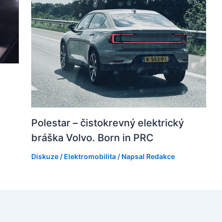
Polestar – čistokrevný elektrický
bráška Volvo. Born in PRC
Diskuze
/
Elektromobilita
/ Napsal
Redakce