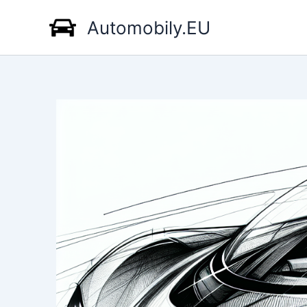
Přeskočit
Automobily.EU
na
obsah