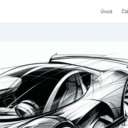
Úvod
Čl