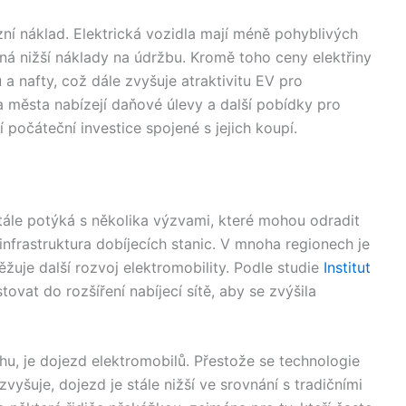
zní náklad. Elektrická vozidla mají méně pohyblivých
ná nižší náklady na údržbu. Kromě toho ceny elektřiny
 a nafty, což dále zvyšuje atraktivitu EV pro
a města nabízejí daňové úlevy a další pobídky pro
 počáteční investice spojené s jejich koupí.
tále potýká s několika výzvami, které mohou odradit
infrastruktura dobíjecích stanic. V mnoha regionech je
ěžuje další rozvoj elektromobility. Podle studie
Institut
tovat do rozšíření nabíjecí sítě, aby se zvýšila
ahu, je dojezd elektromobilů. Přestože se technologie
 zvyšuje, dojezd je stále nižší ve srovnání s tradičními