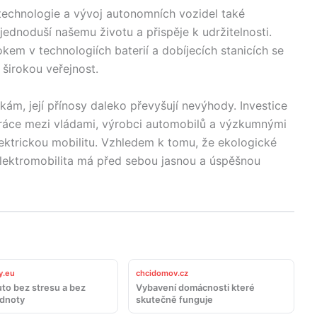
í technologie a vývoj autonomních vozidel také
zjednoduší našemu životu a přispěje k udržitelnosti.
kem v technologiích baterií a dobíjecích stanicích se
 širokou veřejnost.
kám, její přínosy daleko převyšují nevýhody. Investice
práce mezi vládami, výrobci automobilů a výzkumnými
lektrickou mobilitu. Vzhledem k tomu, že ekologické
, elektromobilita má před sebou jasnou a úspěšnou
y.eu
chcidomov.cz
uto bez stresu a bez
Vybavení domácnosti které
odnoty
skutečně funguje