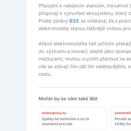
Připojení k nabíjecím stanicím, inovativn
přispívají k vytvoření ekosystému, který 
Podle zprávy
IEEE
se očekává, že s pokro
elektromobily stanou běžnější volbou pro
Ačkoli elektromobilita čelí určitým překáž
do výzkumu a inovací, stejně jako spolu
institucemi, mohou zrychlit přechod na e
cíle se stávají čím dál tím naléhavějšími
cestu.
Mohlo by se vám také líbit
ceskezpravy.eu
automobil
Zpátky ke kořenům a co to
Prodat a
znamená pro nás
ztráty h