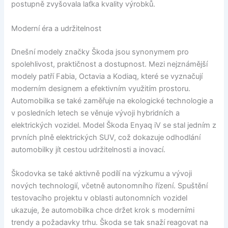
postupně zvyšovala laťka kvality výrobků.
Moderní éra a udržitelnost
Dnešní modely značky Škoda jsou synonymem pro
spolehlivost, praktičnost a dostupnost. Mezi nejznámější
modely patří Fabia, Octavia a Kodiaq, které se vyznačují
moderním designem a efektivním využitím prostoru.
Automobilka se také zaměřuje na ekologické technologie a
v posledních letech se věnuje vývoji hybridních a
elektrických vozidel. Model Škoda Enyaq iV se stal jedním z
prvních plně elektrických SUV, což dokazuje odhodlání
automobilky jít cestou udržitelnosti a inovací.
Škodovka se také aktivně podílí na výzkumu a vývoji
nových technologií, včetně autonomního řízení. Spuštění
testovacího projektu v oblasti autonomních vozidel
ukazuje, že automobilka chce držet krok s moderními
trendy a požadavky trhu. Škoda se tak snaží reagovat na