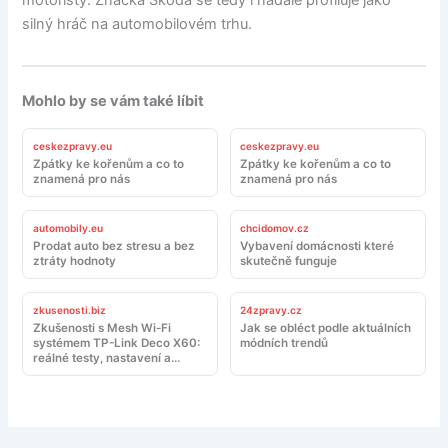
motoristy. Značka Škoda se tedy i nadále profiluje jako
silný hráč na automobilovém trhu.
Mohlo by se vám také líbit
ceskezpravy.eu
ceskezpravy.eu
Zpátky ke kořenům a co to
Zpátky ke kořenům a co to
znamená pro nás
znamená pro nás
automobily.eu
chcidomov.cz
Prodat auto bez stresu a bez
Vybavení domácnosti které
ztráty hodnoty
skutečně funguje
zkusenosti.biz
24zpravy.cz
Zkušenosti s Mesh Wi-Fi
Jak se obléct podle aktuálních
systémem TP-Link Deco X60:
módních trendů
reálné testy, nastavení a
doporučení