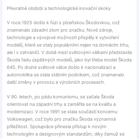
Převratné období a technologické inovační skoky
V roce 1925 došlo k fúzi s plzeňskou Škodovkou, což
znamenalo zásadní zlom pro značku. Nové zdroje,
technologie a vývojové možnosti přispěly k vytvoření
modelů, které se staly populárními nejen na domácím trhu,
ale i v zahraničí. V době mezi světovými válkami představila
Škoda řadu úspěšných modelů, jako byl třeba model Škoda
645. Po druhé světové válce došlo k nacionalizaci a
automobilka se stala státním podnikem, což znamenalo
další změny v provozu a výrobních procesech.
V 90. letech, po pádu komunismu, se začala Škoda
orientovat na západní trhy a zaměřila se na kvalitu a
modernizaci. V roce 1991 se stala součástí koncernu
Volkswagen, což bylo pro značku Škoda významná
příležitost. Spolupráce přinesla přístup k novým
technologiím a designovým standardům, díky čemuž se