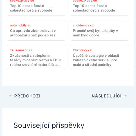
ceskezpravy.eu
ceskezpravy.eu
Top 10 cest k české
Top 10 cest k české
soběstačnosti a svobodě
soběstačnosti a svobodě
automobily.eu
chcidomov.cz
Co opravdu zkontrolovat v
Proměň svůj byt tak, aby v
autobazaru než podepíšeš
něm bylo dobře
zkusenosti.biz
24zpravy.cz
Zkušenosti s zateplením
Úspěšné strategie v oblasti
fasády minerální vatou a EPS:
zákaznického servisu pro
reálné srovnání materiálů a
malé a střední podniky
montáže
PŘEDCHOZÍ
NÁSLEDUJÍCÍ
Související příspěvky