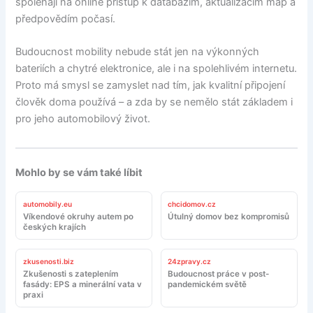
spoléhají na online přístup k databázím, aktualizacím map a
předpovědím počasí.
Budoucnost mobility nebude stát jen na výkonných
bateriích a chytré elektronice, ale i na spolehlivém internetu.
Proto má smysl se zamyslet nad tím, jak kvalitní připojení
člověk doma používá – a zda by se nemělo stát základem i
pro jeho automobilový život.
Mohlo by se vám také líbit
automobily.eu
chcidomov.cz
Víkendové okruhy autem po
Útulný domov bez kompromisů
českých krajích
zkusenosti.biz
24zpravy.cz
Zkušenosti s zateplením
Budoucnost práce v post-
fasády: EPS a minerální vata v
pandemickém světě
praxi