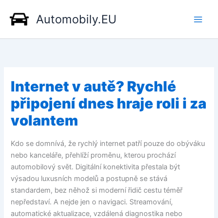
Přeskočit
Automobily.EU
na
obsah
Internet v autě? Rychlé
připojení dnes hraje roli i za
volantem
Kdo se domnívá, že rychlý internet patří pouze do obýváku
nebo kanceláře, přehlíží proměnu, kterou prochází
automobilový svět. Digitální konektivita přestala být
výsadou luxusních modelů a postupně se stává
standardem, bez něhož si moderní řidič cestu téměř
nepředstaví. A nejde jen o navigaci. Streamování,
automatické aktualizace, vzdálená diagnostika nebo