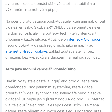
synchronizace s domácí sítí – vše stojí na stabilním a
výkonném internetovém připojení.
Na scénu proto vstupují poskytovatelé, kteří umí nabídnout
víc než jen sliby. Služba ZRYCHLUJ.cz se orientuje nejen
na domácnosti, ale i na potřeby těch, kteří chtějí kvalitní
připojení v každé situaci. Ať už jde o
internet v Olomouci
nebo o pokrytí v dalších regionech, jako je například
internet v Hradci Králové
, základ zůstává stejný: bez
omezení, bez výpadků a s důrazem na reálnou rychlost.
Auto jako mobilní kancelář i domácí kino
Dnešní vozy stále častěji fungují jako prodloužená ruka
domácnosti. Díky palubním systémům, které zvládají
přehrávání videa, synchronizaci kalendáře nebo hlasové
ovládání, už nejde jen o jízdu z bodu A do bodu B. Internet
v autě slouží nejen řidiči, ale i spolucestujícím – zejména
dětem, které během dlouhých cest sledují pohádky, hrají