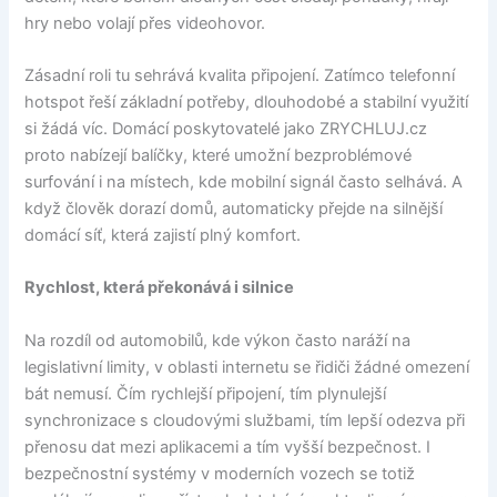
hry nebo volají přes videohovor.
Zásadní roli tu sehrává kvalita připojení. Zatímco telefonní
hotspot řeší základní potřeby, dlouhodobé a stabilní využití
si žádá víc. Domácí poskytovatelé jako ZRYCHLUJ.cz
proto nabízejí balíčky, které umožní bezproblémové
surfování i na místech, kde mobilní signál často selhává. A
když člověk dorazí domů, automaticky přejde na silnější
domácí síť, která zajistí plný komfort.
Rychlost, která překonává i silnice
Na rozdíl od automobilů, kde výkon často naráží na
legislativní limity, v oblasti internetu se řidiči žádné omezení
bát nemusí. Čím rychlejší připojení, tím plynulejší
synchronizace s cloudovými službami, tím lepší odezva při
přenosu dat mezi aplikacemi a tím vyšší bezpečnost. I
bezpečnostní systémy v moderních vozech se totiž