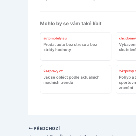
Mohlo by se vám také líbit
automobily.eu
chcidomov
Prodat auto bez stresu a bez
Vybavení
ztráty hodnoty
skutečně
24zpravy.cz
24zpravy.
Jak se obléct podle aktuálních
Pohyb a z
módních trendů
sportovn
zranění
PŘEDCHOZÍ