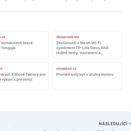
.cz
zkusenosti.biz
 domácnosti které
Zkušenosti s Mesh Wi-Fi
 funguje
systémem TP-Link Deco X60:
reálné testy, nastavení a
doporučení
cz
conasbavi.cz
draví: Klíčové faktory pro
Proměň svůj byt v útulný domov
í výkon a prevenci
NÁSLEDUJÍCÍ