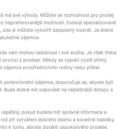
aždá má své výhody. Můžete se rozhodnout pro prodej
to nejpreferovanější možností. Existují specializované
, zde si můžete vytvořit bezplatný inzerát. Je dobré
í skutečné zájemce.
 kde vám mohou nabídnout i své služby. Je však třeba
 provizi z prodeje. Někdy se vyplatí zvolit přímý
í zájemce prostřednictvím rodiny nebo přátel.
t potencionální zájemce, doporučuje se, abyste byli
ě. Bude dobré mít odpovědi na nejběžnější dotazy a
t úspěšný, pokud budete mít správné informace a
je roli při vytváření dobrého dojmu a konečné nabídky.
enty k tomu, abyste dosáhli uspokojivého prodeje.