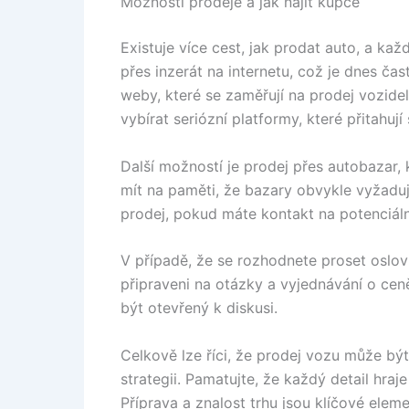
Možnosti prodeje a jak najít kupce
Existuje více cest, jak prodat auto, a k
přes inzerát na internetu, což je dnes čas
weby, které se zaměřují na prodej vozidel
vybírat seriózní platformy, které přitahuj
Další možností je prodej přes autobazar,
mít na paměti, že bazary obvykle vyžadují
prodej, pokud máte kontakt na potenciáln
V případě, že se rozhodnete proset oslovi
připraveni na otázky a vyjednávání o cen
být otevřený k diskusi.
Celkově lze říci, že prodej vozu může bý
strategii. Pamatujte, že každý detail hra
Příprava a znalost trhu jsou klíčové elem