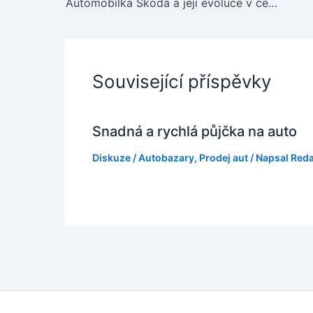
Automobilka Škoda a její evoluce v české historii
Související příspěvky
Snadná a rychlá půjčka na auto
Diskuze
/
Autobazary
,
Prodej aut
/ Napsal
Red