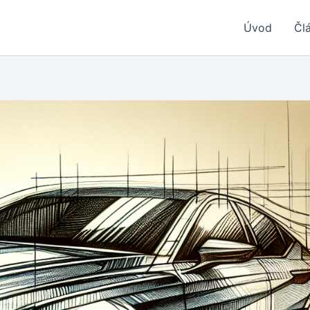
Úvod
Čl