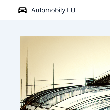
Přeskočit
Automobily.EU
na
obsah