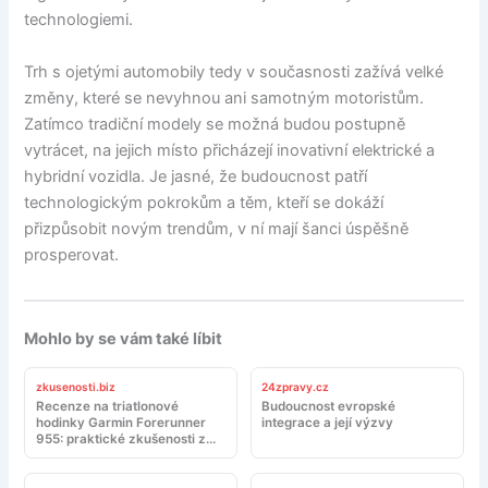
technologiemi.
Trh s ojetými automobily tedy v současnosti zažívá velké
změny, které se nevyhnou ani samotným motoristům.
Zatímco tradiční modely se možná budou postupně
vytrácet, na jejich místo přicházejí inovativní elektrické a
hybridní vozidla. Je jasné, že budoucnost patří
technologickým pokrokům a těm, kteří se dokáží
přizpůsobit novým trendům, v ní mají šanci úspěšně
prosperovat.
Mohlo by se vám také líbit
zkusenosti.biz
24zpravy.cz
Recenze na triatlonové
Budoucnost evropské
hodinky Garmin Forerunner
integrace a její výzvy
955: praktické zkušenosti z
tréninku a závodů