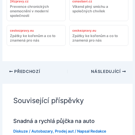
24zpravy.cz
conasbavi.cz
Prevence chronických
Víkend plný smíchu a
onemocnění v moderní
společných chvilek
společnosti
ceskezpravy.eu
ceskezpravy.eu
Zpátky ke kořenům a co to
Zpátky ke kořenům a co to
znamená pro nás
znamená pro nás
PŘEDCHOZÍ
NÁSLEDUJÍCÍ
Související příspěvky
Snadná a rychlá půjčka na auto
Diskuze
/
Autobazary
,
Prodej aut
/ Napsal
Redakce