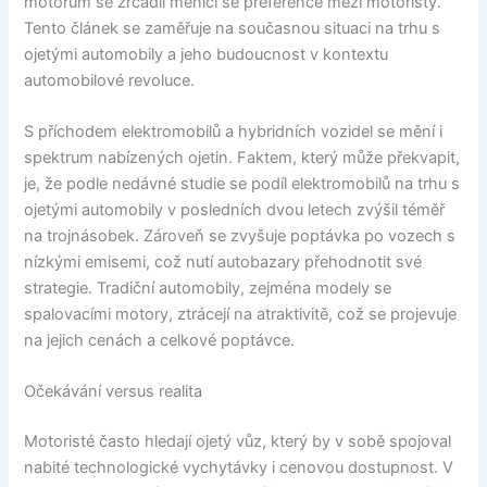
motorům se zrcadlí měnící se preference mezi motoristy.
Tento článek se zaměřuje na současnou situaci na trhu s
ojetými automobily a jeho budoucnost v kontextu
automobilové revoluce.
S příchodem elektromobilů a hybridních vozidel se mění i
spektrum nabízených ojetin. Faktem, který může překvapit,
je, že podle nedávné studie se podíl elektromobilů na trhu s
ojetými automobily v posledních dvou letech zvýšil téměř
na trojnásobek. Zároveň se zvyšuje poptávka po vozech s
nízkými emisemi, což nutí autobazary přehodnotit své
strategie. Tradiční automobily, zejména modely se
spalovacími motory, ztrácejí na atraktivitě, což se projevuje
na jejich cenách a celkové poptávce.
Očekávání versus realita
Motoristé často hledají ojetý vůz, který by v sobě spojoval
nabité technologické vychytávky i cenovou dostupnost. V