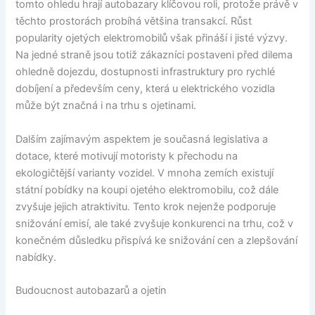
tomto ohledu hrají autobazary klíčovou roli, protože právě v
těchto prostorách probíhá většina transakcí. Růst
popularity ojetých elektromobilů však přináší i jisté výzvy.
Na jedné straně jsou totiž zákazníci postaveni před dilema
ohledně dojezdu, dostupnosti infrastruktury pro rychlé
dobíjení a především ceny, která u elektrického vozidla
může být značná i na trhu s ojetinami.
Dalším zajímavým aspektem je současná legislativa a
dotace, které motivují motoristy k přechodu na
ekologičtější varianty vozidel. V mnoha zemích existují
státní pobídky na koupi ojetého elektromobilu, což dále
zvyšuje jejich atraktivitu. Tento krok nejenže podporuje
snižování emisí, ale také zvyšuje konkurenci na trhu, což v
konečném důsledku přispívá ke snižování cen a zlepšování
nabídky.
Budoucnost autobazarů a ojetin