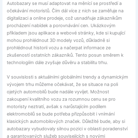
Autobazary se musí adaptovat na měnící se prostředí a
očekávání motoristů. Čím dál více z nich se zaměřuje na
digitalizaci a online prodeje, což usnadňuje zákazníkům
procházení nabídek a porovnávání cen. Ukázkovým
příkladem jsou aplikace a webové stránky, kde si kupující
mohou prohlédnout 3D modely vozů, důkladně si
prohlédnout historii vozu a načerpat informace ze
zkušeností ostatních zákazníků. Tento posun směrem k
technologiím dále zvyšuje důvěru a stabilitu trhu.
V souvislosti s aktuálními globálními trendy a dynamickým
vývojem trhu můžeme očekávat, že se situace na poli
ojetých automobilů bude nadále vyvíjet. Možnost
zakoupení kvalitního vozu za rozumnou cenu se pro
motoristy neztratí, avšak s narůstajícím podílem
elektromobilů se bude potřeba přizpůsobit i vnímání
klasických automobilových značek. Důležité bude, aby si
autobazary vybudovaly silnou pozici v oblasti poradenství
a garantovaných služeb souvisejících s novými