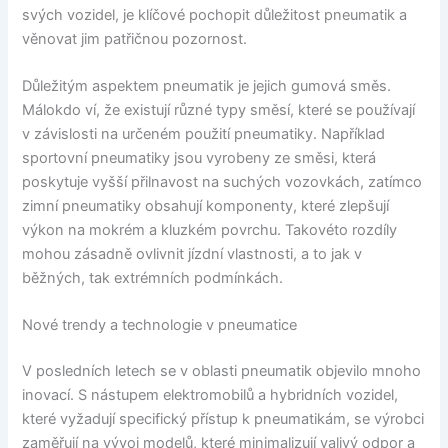
svých vozidel, je klíčové pochopit důležitost pneumatik a
věnovat jim patřičnou pozornost.
Důležitým aspektem pneumatik je jejich gumová směs.
Málokdo ví, že existují různé typy směsí, které se používají
v závislosti na určeném použití pneumatiky. Například
sportovní pneumatiky jsou vyrobeny ze směsi, která
poskytuje vyšší přilnavost na suchých vozovkách, zatímco
zimní pneumatiky obsahují komponenty, které zlepšují
výkon na mokrém a kluzkém povrchu. Takovéto rozdíly
mohou zásadně ovlivnit jízdní vlastnosti, a to jak v
běžných, tak extrémních podmínkách.
Nové trendy a technologie v pneumatice
V posledních letech se v oblasti pneumatik objevilo mnoho
inovací. S nástupem elektromobilů a hybridních vozidel,
které vyžadují specifický přístup k pneumatikám, se výrobci
zaměřují na vývoj modelů, které minimalizují valivý odpor a