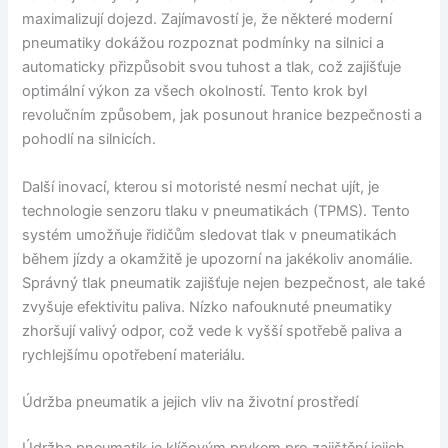
maximalizují dojezd. Zajímavostí je, že některé moderní
pneumatiky dokážou rozpoznat podmínky na silnici a
automaticky přizpůsobit svou tuhost a tlak, což zajišťuje
optimální výkon za všech okolností. Tento krok byl
revolučním způsobem, jak posunout hranice bezpečnosti a
pohodlí na silnicích.
Další inovací, kterou si motoristé nesmí nechat ujít, je
technologie senzoru tlaku v pneumatikách (TPMS). Tento
systém umožňuje řidičům sledovat tlak v pneumatikách
během jízdy a okamžitě je upozorní na jakékoliv anomálie.
Správný tlak pneumatik zajišťuje nejen bezpečnost, ale také
zvyšuje efektivitu paliva. Nízko nafouknuté pneumatiky
zhoršují valivý odpor, což vede k vyšší spotřebě paliva a
rychlejšímu opotřebení materiálu.
Údržba pneumatik a jejich vliv na životní prostředí
Údržba pneumatik je klíčovým prvkem pro zajištění jejich