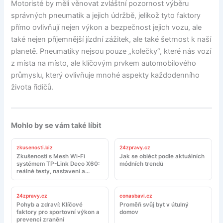
Motoristé by měli věnovat zvláštní pozornost výběru
správných pneumatik a jejich údržbě, jelikož tyto faktory
přímo ovlivňují nejen výkon a bezpečnost jejich vozu, ale
také nejen příjemnější jízdní zážitek, ale také šetrnost k naší
planetě. Pneumatiky nejsou pouze „kolečky“, které nás vozí
z místa na místo, ale klíčovým prvkem automobilového
průmyslu, který ovlivňuje mnohé aspekty každodenního
života řidičů.
Mohlo by se vám také líbit
zkusenosti.biz
24zpravy.cz
Zkušenosti s Mesh Wi-Fi
Jak se obléct podle aktuálních
systémem TP-Link Deco X60:
módních trendů
reálné testy, nastavení a
doporučení
24zpravy.cz
conasbavi.cz
Pohyb a zdraví: Klíčové
Proměň svůj byt v útulný
faktory pro sportovní výkon a
domov
prevenci zranění