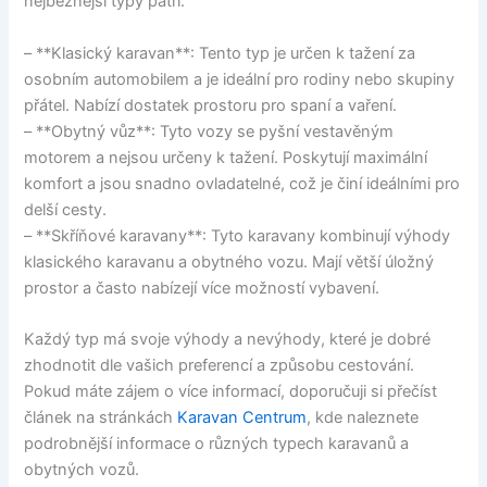
nejběžnější typy patří:
– **Klasický karavan**: Tento typ je určen k tažení za
osobním automobilem a je ideální pro rodiny nebo skupiny
přátel. Nabízí dostatek prostoru pro spaní a vaření.
– **Obytný vůz**: Tyto vozy se pyšní vestavěným
motorem a nejsou určeny k tažení. Poskytují maximální
komfort a jsou snadno ovladatelné, což je činí ideálními pro
delší cesty.
– **Skříňové karavany**: Tyto karavany kombinují výhody
klasického karavanu a obytného vozu. Mají větší úložný
prostor a často nabízejí více možností vybavení.
Každý typ má svoje výhody a nevýhody, které je dobré
zhodnotit dle vašich preferencí a způsobu cestování.
Pokud máte zájem o více informací, doporučuji si přečíst
článek na stránkách
Karavan Centrum
, kde naleznete
podrobnější informace o různých typech karavanů a
obytných vozů.