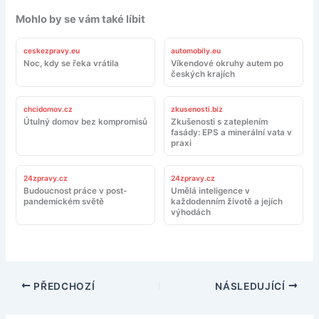
Mohlo by se vám také líbit
ceskezpravy.eu
automobily.eu
Noc, kdy se řeka vrátila
Víkendové okruhy autem po
českých krajích
chcidomov.cz
zkusenosti.biz
Útulný domov bez kompromisů
Zkušenosti s zateplením
fasády: EPS a minerální vata v
praxi
24zpravy.cz
24zpravy.cz
Budoucnost práce v post-
Umělá inteligence v
pandemickém světě
každodenním životě a jejích
výhodách
PŘEDCHOZÍ
NÁSLEDUJÍCÍ