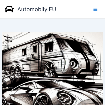
Přeskočit
Automobily.EU
na
obsah